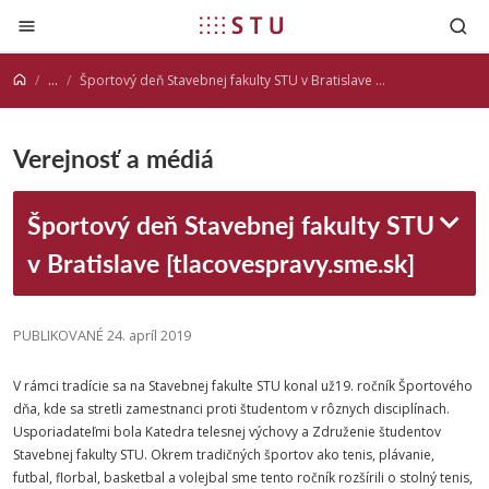
Prejsť na obsah
...
Športový deň Stavebnej fakulty STU v Bratislave [tlacovespravy.sme.sk]
Verejnosť a médiá
Športový deň Stavebnej fakulty STU
v Bratislave [tlacovespravy.sme.sk]
PUBLIKOVANÉ 24. apríl 2019
V rámci tradície sa na Stavebnej fakulte STU konal už19. ročník Športového
dňa, kde sa stretli zamestnanci proti študentom v rôznych disciplínach.
Usporiadateľmi bola Katedra telesnej výchovy a Združenie študentov
Stavebnej fakulty STU. Okrem tradičných športov ako tenis, plávanie,
futbal, florbal, basketbal a volejbal sme tento ročník rozšírili o stolný tenis,