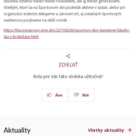
utuženiu vzťahov nielen medzi rovesníkmi, ale aj medzi generáciami.
Všetkým, ktorí sa na Športovom dni podieľali aktívne v súťaži, alebo pri
organizácii srdečne ďakujeme a zároveň ich, aj ostatných športových
nadšencov pozývame na ďalší ročník.
https://tlacovespravy.sme.sk/c/22106260/sportovy-den-stavebnej-fakulty-
stu-v-bratislave.html
ZDIEĽAŤ
Bola pre Vás táto stránka užitočná?
Áno
Nie
Aktuality
Všetky aktuality