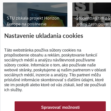
STU získala projekt Horizon
Študentský tím z 
Europe na posilnenie
jediný zastupoval 
výskumu AI v oftalmol...
Južnej Kórei
Nastavenie ukladania cookies
Publikované 31.07.2026
Publikované 27.07.20
Táto webstránka používa súbory cookies na
prispôsobenie obsahu a reklám, poskytovanie funkcií
sociálnych médií a analýzu návštevnosti používame
súbory cookie. Informácie o tom, ako používate naše
webové stránky, poskytujeme aj našim partnerom v oblasti
SPÄŤ NA VRCH
sociálnych médií, inzercie a analýzy. Títo partneri môžu
príslušné informácie skombinovať s ďalšími údajmi, ktoré
ste im poskytli alebo ktoré od vás získali, keď ste používali
ich služby.
Spravovať možnosti