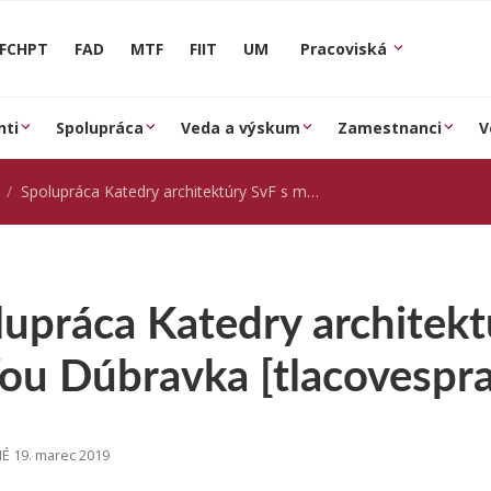
FCHPT
FAD
MTF
FIIT
UM
Pracoviská
nti
Spolupráca
Veda a výskum
Zamestnanci
V
Spolupráca Katedry architektúry SvF s mestskou časťou Dúbravka [tlacovespravy.sme.sk]
lupráca Katedry architek
ťou Dúbravka [tlacovespr
 19. marec 2019