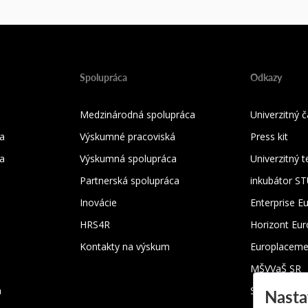
Spolupráca
Odkazy
Medzinárodná spolupráca
Univerzitný
a
Výskumné pracoviská
Press kit
ka
Výskumná spolupráca
Univerzitný 
Partnerská spolupráca
inkubátor S
Inovácie
Enterprise E
HRS4R
Horizont Eu
Kontakty na výskum
Europlaceme
MŠVVaŠ SR
m
SRK
Nasta