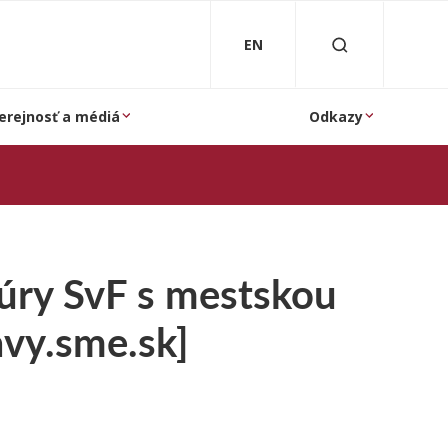
EN
erejnosť a médiá
Odkazy
túry SvF s mestskou
avy.sme.sk]