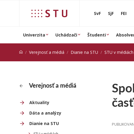
Prejsť na obsah
SvF
SjF
FEI
Univerzita
Uchádzači
Študenti
Absolve
Verejnosť a médiá
Dianie na STU
STU v médiách
Spo
Verejnosť a médiá
čas
Aktuality
Dáta a analýzy
Dianie na STU
PUBLIKOVANÉ
STU v médiách