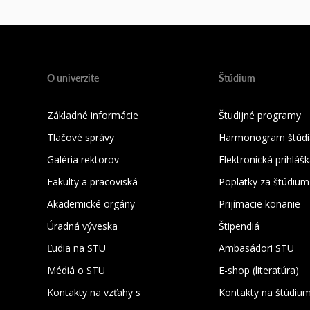
O univerzite
Štúdium
Základné informácie
Študijné programy
Tlačové správy
Harmonogram štúdi
Galéria rektorov
Elektronická prihláš
Fakulty a pracoviská
Poplatky za štúdium
Akademické orgány
Prijímacie konanie
Úradná výveska
Štipendiá
Ľudia na STU
Ambasádori STU
Médiá o STU
E-shop (literatúra)
Kontakty na vzťahy s
Kontakty na štúdiu