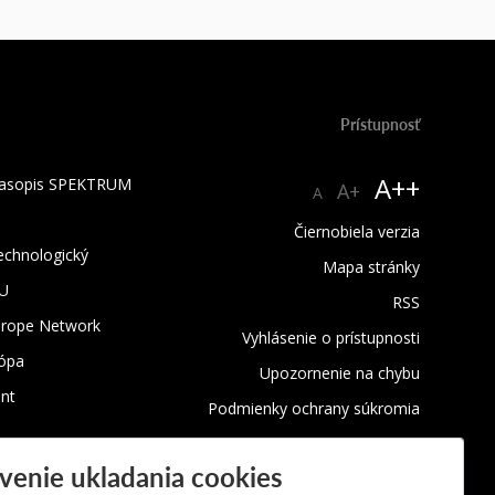
Prístupnosť
A++
 časopis SPEKTRUM
A+
A
Čiernobiela verzia
technologický
Mapa stránky
TU
RSS
urope Network
Vyhlásenie o prístupnosti
rópa
Upozornenie na chybu
nt
Podmienky ochrany súkromia
Využívanie cookies
venie ukladania cookies
Oznamovanie protispoločenskej