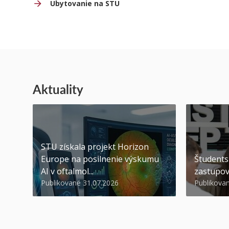
Ubytovanie na STU
Aktuality
STU získala projekt Horizon
Europe na posilnenie výskumu
Študents
AI v oftalmol...
zastupov
Publikované 31.07.2026
Publikova