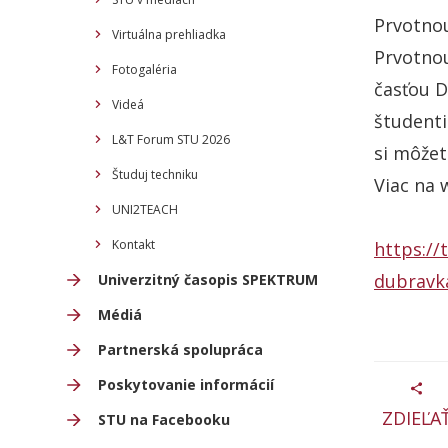
Prvotno
Virtuálna prehliadka
Prvotnou
Fotogaléria
časťou D
Videá
študenti
L&T Forum STU 2026
si môžet
Študuj techniku
Viac na 
UNI2TEACH
Kontakt
https://
dubravk
Univerzitný časopis SPEKTRUM
Médiá
Partnerská spolupráca
Poskytovanie informácií
ZDIEĽA
STU na Facebooku