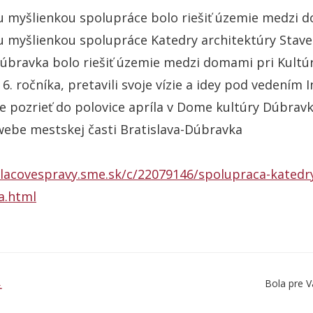
u myšlienkou spolupráce bolo riešiť územie medzi
 myšlienkou spolupráce Katedry architektúry Stave
úbravka bolo riešiť územie medzi domami pri Kultú
 6. ročníka, pretavili svoje vízie a idey pod vedením
e pozrieť do polovice apríla v Dome kultúry Dúbravk
webe mestskej časti Bratislava-Dúbravka
tlacovespravy.sme.sk/c/22079146/spolupraca-katedr
a.html
Bola pre V
Ť