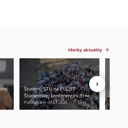
Všetky aktuality
STU ocen
kého
Študenti STU na EULiST
najúspeš
Študentskej konferencii v Brne
športov
Publikované 03.07.2026
Publikova