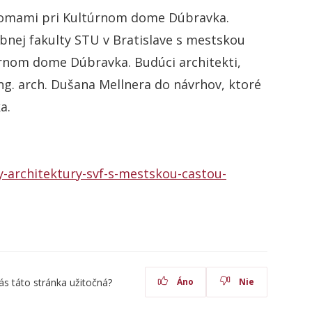
 domami pri Kultúrnom dome Dúbravka.
bnej fakulty STU v Bratislave s mestskou
rnom dome Dúbravka. Budúci architekti,
 Ing. arch. Dušana Mellnera do návrhov, ktoré
a.
y-architektury-svf-s-mestskou-castou-
ás táto stránka užitočná?
Áno
Nie