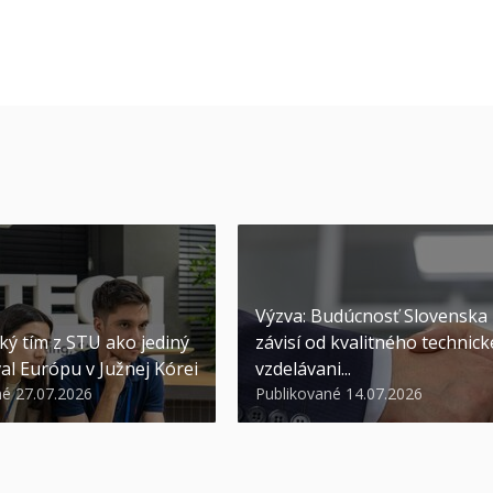
Výzva: Budúcnosť Slovenska
ký tím z STU ako jediný
závisí od kvalitného technic
al Európu v Južnej Kórei
vzdelávani...
né 27.07.2026
Publikované 14.07.2026