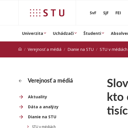
Prejsť na obsah
SvF
SjF
FEI
Univerzita
Uchádzači
Študenti
Absolve
Verejnosť a médiá
Dianie na STU
STU v médiách
Slov
Verejnosť a médiá
kto 
Aktuality
tisí
Dáta a analýzy
Dianie na STU
STU v médiách