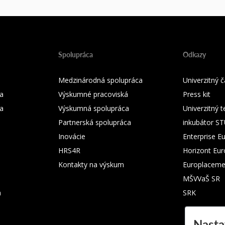
Spolupráca
Odkazy
Medzinárodná spolupráca
Univerzitný
a
Výskumné pracoviská
Press kit
ka
Výskumná spolupráca
Univerzitný 
Partnerská spolupráca
inkubátor S
Inovácie
Enterprise E
HRS4R
Horizont Eu
Kontakty na výskum
Europlaceme
MŠVVaŠ SR
m
SRK
Nasta