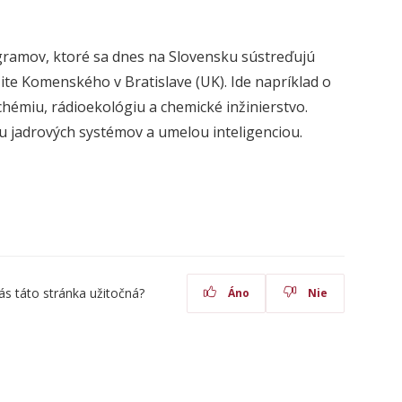
gramov, ktoré sa dnes na Slovensku sústreďujú
zite Komenského v Bratislave (UK). Ide napríklad o
 chémiu, rádioekológiu a chemické inžinierstvo.
 jadrových systémov a umelou inteligenciou.
ás táto stránka užitočná?
Áno
Nie