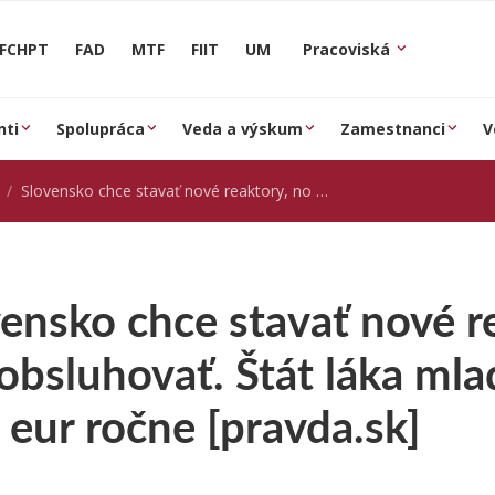
FCHPT
FAD
MTF
FIIT
UM
Pracoviská
nti
Spolupráca
Veda a výskum
Zamestnanci
V
Slovensko chce stavať nové reaktory, no nemá ich kto obsluhovať. Štát láka mladých na štipendiá 4-tisíc eur ročne [pravda.sk]
ensko chce stavať nové r
obsluhovať. Štát láka mla
c eur ročne [pravda.sk]