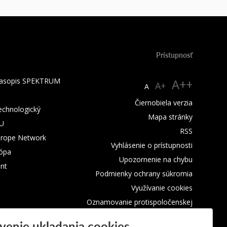
Prístupnosť
 časopis SPEKTRUM
A++
A+
A
Čiernobiela verzia
technologický
Mapa stránky
TU
RSS
urope Network
Vyhlásenie o prístupnosti
rópa
Upozornenie na chybu
nt
Podmienky ochrany súkromia
Využívanie cookies
Oznamovanie protispoločenskej
činnosti
venie ukladania cookies