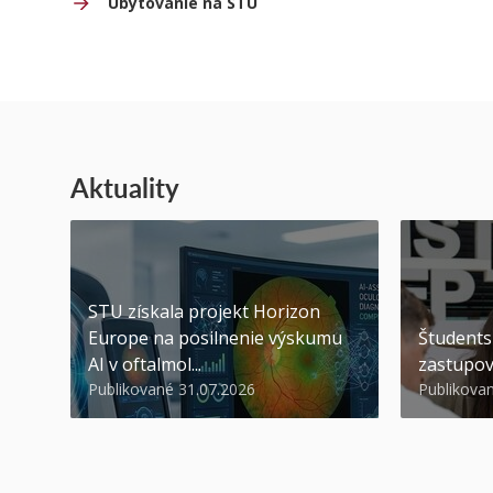
Ubytovanie na STU
Aktuality
STU získala projekt Horizon
Europe na posilnenie výskumu
Študents
AI v oftalmol...
zastupov
Publikované 31.07.2026
Publikova