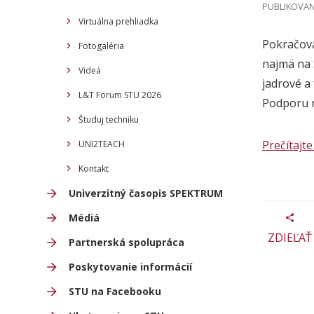
PUBLIKOVANÉ
Virtuálna prehliadka
Pokračova
Fotogaléria
najmä na 
Videá
jadrové a 
L&T Forum STU 2026
Podporu m
Študuj techniku
Prečítajte 
UNI2TEACH
Kontakt
Univerzitný časopis SPEKTRUM
Médiá
ZDIEĽAŤ
Partnerská spolupráca
Poskytovanie informácií
STU na Facebooku