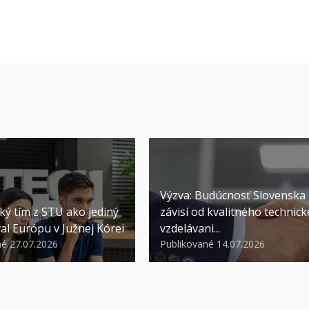
Výzva: Budúcnosť Slovenska
ký tím z STU ako jediný
závisí od kvalitného technic
al Európu v Južnej Kórei
vzdelávani...
né 27.07.2026
Publikované 14.07.2026