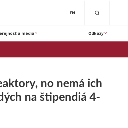
EN
erejnosť a médiá
Odkazy
eaktory, no nemá ich
dých na štipendiá 4-