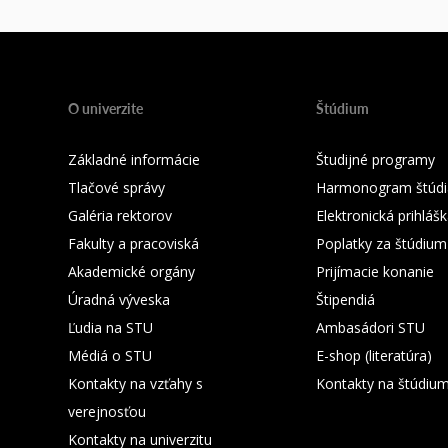
O univerzite
Štúdium
Základné informácie
Študijné programy
Tlačové správy
Harmonogram štúdi
Galéria rektorov
Elektronická prihláš
Fakulty a pracoviská
Poplatky za štúdium
Akademické orgány
Prijímacie konanie
Úradná výveska
Štipendiá
Ľudia na STU
Ambasádori STU
Médiá o STU
E-shop (literatúra)
Kontakty na vzťahy s
Kontakty na štúdiu
verejnosťou
Kontakty na univerzitu