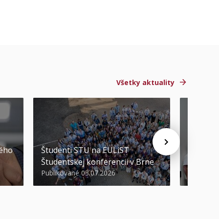
Všetky aktuality
STU ocen
kého
Študenti STU na EULiST
najúspeš
Študentskej konferencii v Brne
športov
Publikované 03.07.2026
Publikova