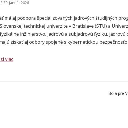
 30. január 2026
ť má aj podpora špecializovaných jadrových študijných pro
Slovenskej technickej univerzite v Bratislave (STU) a Univer
fyzikálne inžinierstvo, jadrovú a subjadrovú fyziku, jadrovú
ajú získať aj odbory spojené s kybernetickou bezpečnosťou
si viac
Bola pre V