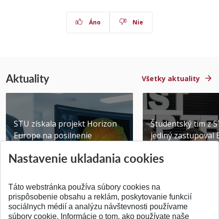
Áno
Nie
Aktuality
Všetky aktuality
STU získala projekt Horizon
Študentský tím z 
Europe na posilnenie
jediný zastupoval 
výskumu AI v oftalmol...
Južnej Kórei
Nastavenie ukladania cookies
Publikované 31.07.2026
Publikované 27.07.20
Táto webstránka používa súbory cookies na
prispôsobenie obsahu a reklám, poskytovanie funkcií
sociálnych médií a analýzu návštevnosti používame
súbory cookie. Informácie o tom, ako používate naše