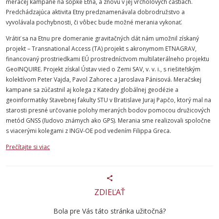
meracej kampane na sopke Etna, a znovu v jej vrcholových častiach.
Predchádzajúca aktivita Etny predznamenávala dobrodružstvo a
vyvolávala pochybnosti, či vôbec bude možné merania vykonať.
Vrátiť sa na Etnu pre domeranie gravitačných dát nám umožnil získaný
projekt – Transnational Access (TA) projekt s akronymom ETNAGRAV,
financovaný prostriedkami EÚ prostredníctvom multilaterálneho projektu
GeoINQUIRE. Projekt získal Ústav vied o Zemi SAV, v. v. i., s riešiteľským
kolektívom Peter Vajda, Pavol Zahorec a Jaroslava Pánisová. Meračskej
kampane sa zúčastnil aj kolega z Katedry globálnej geodézie a
geoinformatiky Stavebnej fakulty STU v Bratislave Juraj Papčo, ktorý mal na
starosti presné určovanie polohy meraných bodov pomocou družicových
metód GNSS (ľudovo známych ako GPS). Merania sme realizovali spoločne
s viacerými kolegami z INGV-OE pod vedením Filippa Greca.
Prečítajte si viac
ZDIEĽAŤ
Bola pre Vás táto stránka užitočná?