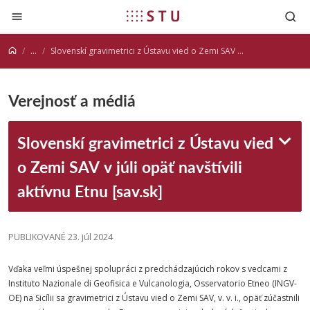
Prejsť na obsah
...
Slovenskí gravimetrici z Ústavu vied o Zemi SAV v júli opäť navštívili aktívnu Etnu [sav.sk]
Verejnosť a médiá
Slovenskí gravimetrici z Ústavu vied
o Zemi SAV v júli opäť navštívili
aktívnu Etnu [sav.sk]
PUBLIKOVANÉ 23. júl 2024
Vďaka veľmi úspešnej spolupráci z predchádzajúcich rokov s vedcami z
Instituto Nazionale di Geofisica e Vulcanologia, Osservatorio Etneo (INGV-
OE) na Sicílii sa gravimetrici z Ústavu vied o Zemi SAV, v. v. i., opäť zúčastnili