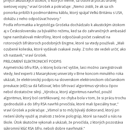
prvých akustických útokov, o ktorých vieme, sa odohral počas druhej
svetovej vojny,“ vraví Grošek a pokračuje: „Nemci zistili, že ak sa ich
ponorka priblíži k podmorskému káblu, ktorý spájal Veľkú Britániu s USA,
dokážu z neho odpočúvať hovory.“
Podľa informatika a kryptológa Grošeka dochádzalo k akustickým útokom
aj v Československu za bývalého režimu, keď sa do zahraničných ambasád
tajne nainštalovali mikrofóny, ktoré odpočúvali počet cvaknutí na
rotorových šifrátoroch podobných Enigme, ktoré sa vtedy používali. „Mali
ozubené kolieska, ktoré vydávali cvakavé zvuky. Z toho ste vedeli určiť, ako
ich nastavili,“ vraví Grošek.
PRELOMENÝ ELEKTRONICKÝ PODPIS
Asymetrickú šifru RSA, o ktorej bola reč vyššie, laici možno zaregistrovali
vtedy, keď experti z Masarykovej univerzity v Brne koncom minulého roka
ukázali, že elektronický podpis na slovenskom elektronickom občianskom
preukaze (eID) sa dá falšovať, lebo šifrovací algoritmus výrobcu čipov
nebol dostatočne silný. „Výrobca, ktorý algoritmus navrhol, použil
algoritmus, ktorý bol certifikovaný, no chyba bola v tom, že si prácu trochu
zjednodušili a do šifry RSA navrhli prvočísla, ktoré mali špeciálny tvar,“
vraví Grošek a pokračuje: „Všimol si to môj bývalý doktorand, ktorý pri
riešení úlohy využil aj znalosti z teórie pologrúp, ktoré sa naučil u nás na
škole. Útok skutočne vykonali a ukázali, že prvočísla, z ktorých pozostáva
súkromný kľúč RSA šifry, neboli dobre navrhnuté.“