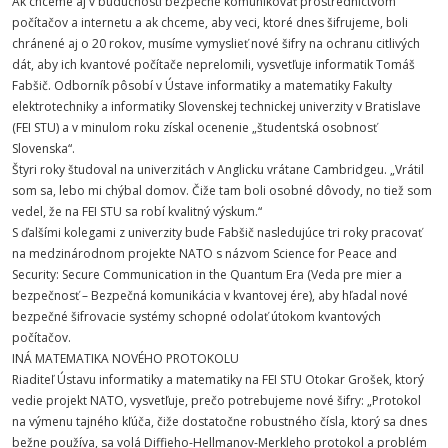
Ak chceme aj v budúcnosti bezpečne komunikovať prostredníctvom
počítačov a internetu a ak chceme, aby veci, ktoré dnes šifrujeme, boli
chránené aj o 20 rokov, musíme vymyslieť nové šifry na ochranu citlivých
dát, aby ich kvantové počítače neprelomili, vysvetľuje informatik Tomáš
Fabšič. Odborník pôsobí v Ústave informatiky a matematiky Fakulty
elektrotechniky a informatiky Slovenskej technickej univerzity v Bratislave
(FEI STU) a v minulom roku získal ocenenie „študentská osobnosť
Slovenska“.
Štyri roky študoval na univerzitách v Anglicku vrátane Cambridgeu. „Vrátil
som sa, lebo mi chýbal domov. Čiže tam boli osobné dôvody, no tiež som
vedel, že na FEI STU sa robí kvalitný výskum.“
S ďalšími kolegami z univerzity bude Fabšič nasledujúce tri roky pracovať
na medzinárodnom projekte NATO s názvom Science for Peace and
Security: Secure Communication in the Quantum Era (Veda pre mier a
bezpečnosť – Bezpečná komunikácia v kvantovej ére), aby hľadal nové
bezpečné šifrovacie systémy schopné odolať útokom kvantových
počítačov.
INÁ MATEMATIKA NOVÉHO PROTOKOLU
Riaditeľ Ústavu informatiky a matematiky na FEI STU Otokar Grošek, ktorý
vedie projekt NATO, vysvetľuje, prečo potrebujeme nové šifry: „Protokol
na výmenu tajného kľúča, čiže dostatočne robustného čísla, ktorý sa dnes
bežne používa, sa volá Diffieho-Hellmanov-Merkleho protokol a problém