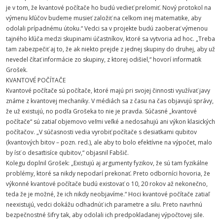
je v tom, že kvantové počítače ho budú vedieť prelomiť. Nový protokol na
výmenu kľúčov budeme musieť založiť na celkom inej matematike, aby
odolali prípadnému útoku.“ Vedci sa v projekte budú zaoberať výmenou
tajného kľúča medzi skupinami účastníkov, ktoré sa vytvoria ad hoc. „Treba
tam zabezpečiť aj to, že ak niekto prejde z jednej skupiny do druhej, aby už
nevedel čítať informácie zo skupiny, z ktorej odišiel,“ hovorí informatik
Grošek.
KVANTOVÉ POČÍTAČE
Kvantové počítače sú počítače, ktoré majú pri svojej činnosti využívať javy
známe z kvantovej mechaniky. V médiách sa z času na čas objavujú správy,
že už existujú, no podľa Grošeka to nie je pravda. Súčasné „kvantové
počítače“ sú zatiaľ objemovo veľmi veľké a nedosahujú ani výkon klasických
počítačov. „V súčasnosti vedia vyrobiť počítače s desiatkami qubitov
(kvantových bitov – pozn. red.), ale aby to bolo efektívne na výpočet, malo
by ísť o desaťtisíce qubitov,“ objasnil Fabšič.
Kolegu doplnil Grošek: „Existujú aj argumenty fyzikov, že sú tam fyzikálne
problémy, ktoré sa nikdy nepodarí prekonať. Preto odborníci hovoria, že
výkonné kvantové počítače budú existovať o 10, 20 rokov až nekonečno,
teda že je možné, že ich nikdy neobjavíme.“ Hoci kvantové počítače zatiaľ
neexistujú, vedci dokážu odhadnúť ich parametre a silu. Preto navrhnú
bezpečnostné šifry tak, aby odolali ich predpokladanej výpočtovej sile.