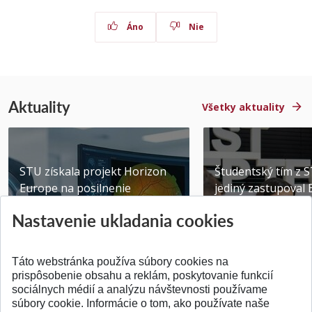
Áno
Nie
Aktuality
Všetky aktuality
STU získala projekt Horizon
Študentský tím z 
Europe na posilnenie
jediný zastupoval 
výskumu AI v oftalmol...
Južnej Kórei
Nastavenie ukladania cookies
Publikované 31.07.2026
Publikované 27.07.20
Táto webstránka používa súbory cookies na
prispôsobenie obsahu a reklám, poskytovanie funkcií
sociálnych médií a analýzu návštevnosti používame
súbory cookie. Informácie o tom, ako používate naše