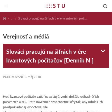
Prejsť na obsah
...
Slováci pracujú na šifrách v ére kvantových počítačov [Denník N ]
Verejnosť a médiá
Slováci pracujú na šifrách v ére
kvantových počítačov [Denník N ]
PUBLIKOVANÉ 9. máj 2018
Hoci kvantové počítače zatiaľ neexistujú, vedci dokážu odhadnúť ich
parametre a silu. Preto navrhnú bezpečnostné šifry tak, aby odolali ich
predpokladanej výpočtovej sile