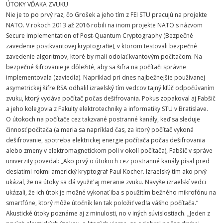
ÚTOKY VĎAKA ZVUKU
Nie je to po prvý raz, čo Grošek a jeho tím z FEI STU pracujú na projekte
NATO. V rokoch 2013 až 2016 robili na inom projekte NATO s názvom
Secure Implementation of Post-Quantum Cryptography (Bezpečné
zavedenie postkvantovej kryptografie), v ktorom testovali bezpečné
zavedenie algoritmov, ktoré by mali odolať kvantovým počítačom. Na
bezpečné šifrovanie je dôležité, aby sa šifra na počítači správne
implementovala (zaviedla). Napríklad pri dnes najbežnejšie používanej
asymetrickej šifre RSA odhalil izraelský tím vedcov tajný kľúč odpočúvaním
zvuku, ktorý vydáva počítač počas dešifrovania. Pokus zopakoval aj Fabšič
a jeho kolegovia z Fakulty elektrotechniky a informatiky STU v Bratislave.
O útokoch na počítače cez takzvané postranné kanály, keď sa sleduje
činnosť počítača (a meria sa napríklad čas, za ktorý počítač vykoná
dešifrovanie, spotreba elektrickej energie počítača počas dešifrovania
alebo zmeny v elektromagnetickom poli v okolí počítača), Fabšič v správe
univerzity povedal: „Ako prvý o útokoch cez postranné kanály písal pred
desiatimi rokmi americký kryptograf Paul Kocher. Izraelský tím ako prvý
ukázal, že na útoky sa dá využiť aj meranie zvuku. Navyše izraelskí vedci
ukázali, že ich útok je možné vykonať iba s použitím bežného mikrofónu na
smartfóne, ktorý môže útočník len tak položiť vedľa vášho počítača.“
Akustické útoky poznáme aj z minulosti, no v iných súvislostiach. „Jeden z