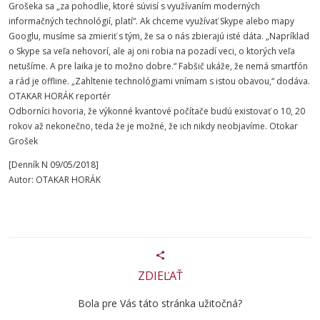
Grošeka sa „za pohodlie, ktoré súvisí s využívaním moderných
informačných technológií, platí“. Ak chceme využívať Skype alebo mapy
Googlu, musíme sa zmieriť s tým, že sa o nás zbierajú isté dáta. „Napríklad
o Skype sa veľa nehovorí, ale aj oni robia na pozadí veci, o ktorých veľa
netušíme. A pre laika je to možno dobre.“ Fabšič ukáže, že nemá smartfón
a rád je offline. „Zahltenie technológiami vnímam s istou obavou,“ dodáva.
OTAKAR HORÁK reportér
Odborníci hovoria, že výkonné kvantové počítače budú existovať o 10, 20
rokov až nekonečno, teda že je možné, že ich nikdy neobjavíme. Otokar
Grošek
[Denník N 09/05/2018]
Autor: OTAKAR HORÁK
ZDIEĽAŤ
Bola pre Vás táto stránka užitočná?