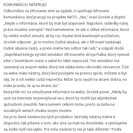
KOMUNIKÁCIU NEŠIFRUJÚ
Odborníkov na šifrovanie sme sa opýtali, či využívajú šifrovanú
komunikáciu, keď pracujú na projekte NATO. „Nie,“ vraví Grošek a doplní:
„Nejde o informácie, ktoré by mali byť utajované. Napokon, výsledky našej
práce musíme zverejniť.“ Keď namietneme, že ide o citlivé informácie, ktoré
by niekto mohol zneužiť, ak by raz chystal útok kvantovým počítačom,
Grošek odpovie: „Je to možno čudná situácia, ale v šifrovaní nastávajú
čudné situácie často, a preto máme ten odbor tak radi,“ a vzápätí dodá:
„Napríklad kolega vyrobil simulátor šifrovacieho stroja Fialka, ktorý vyvinuli
ešte v Sovietskom zväze a zatiaľ ho nikto neporazil. Ten simulátor má
zavesený na svojom webe, ktorý má vďaka tomu obrovskú citovanosť. Čiže
na webe máte nástroj, ktorý keď použijete na prenos správ, môžete si byť
istý, že si ich niekto cudzí neprečíta. Môže sa to využiť na strane dobra, no
máte pravdu, že aj na strane zla.“
Keď príde reč na zneužívanie informácií na webe, Grošek povie: „Nikdy by
som na internete nezverejňoval veci, ktoré by mohli byť akýmkoľvek
spôsobom zneužité. Nerozumiem celkom tomu, prečo sa ľudia na
sociálnych sieťach chvália svojmi životmi.
Asi je to dané existenciou tých produktov: keď taký nástroj máme k
dispozícii, tak píšeme o tom, ako sme sa mali na dovolenke, a vytešujeme
sa, koľko ľudí nás lajklo. Pre mňa osobne to nie je také dôležité.“ Podľa