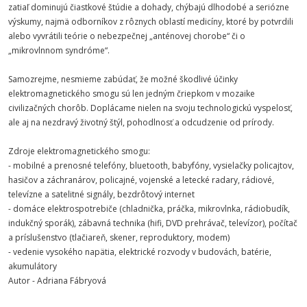
zatiaľ dominujú čiastkové štúdie a dohady, chýbajú dlhodobé a seriózne
výskumy, najmä odborníkov z rôznych oblastí medicíny, ktoré by potvrdili
alebo vyvrátili teórie o nebezpečnej „anténovej chorobe“ či o
„mikrovlnnom syndróme“.
Samozrejme, nesmieme zabúdať, že možné škodlivé účinky
elektromagnetického smogu sú len jedným čriepkom v mozaike
civilizačných chorôb. Doplácame nielen na svoju technologickú vyspelosť,
ale aj na nezdravý životný štýl, pohodlnosť a odcudzenie od prírody.
Zdroje elektromagnetického smogu:
- mobilné a prenosné telefóny, bluetooth, babyfóny, vysielačky policajtov,
hasičov a záchranárov, policajné, vojenské a letecké radary, rádiové,
televízne a satelitné signály, bezdrôtový internet
- domáce elektrospotrebiče (chladnička, práčka, mikrovlnka, rádiobudík,
indukčný sporák), zábavná technika (hifi, DVD prehrávač, televízor), počítač
a príslušenstvo (tlačiareň, skener, reproduktory, modem)
- vedenie vysokého napätia, elektrické rozvody v budovách, batérie,
akumulátory
Autor - Adriana Fábryová