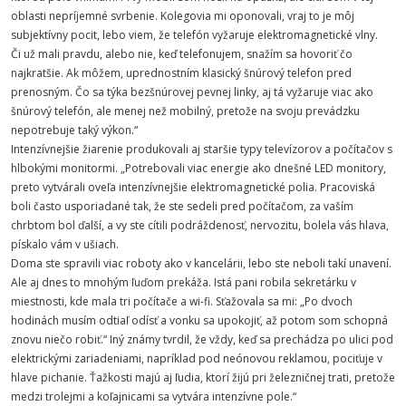
oblasti nepríjemné svrbenie. Kolegovia mi oponovali, vraj to je môj
subjektívny pocit, lebo viem, že telefón vyžaruje elektromagnetické vlny.
Či už mali pravdu, alebo nie, keď telefonujem, snažím sa hovoriť čo
najkratšie. Ak môžem, uprednostním klasický šnúrový telefon pred
prenosným. Čo sa týka bezšnúrovej pevnej linky, aj tá vyžaruje viac ako
šnúrový telefón, ale menej než mobilný, pretože na svoju prevádzku
nepotrebuje taký výkon.“
Intenzívnejšie žiarenie produkovali aj staršie typy televízorov a počítačov s
hlbokými monitormi. „Potrebovali viac energie ako dnešné LED monitory,
preto vytvárali oveľa intenzívnejšie elektromagnetické polia. Pracoviská
boli často usporiadané tak, že ste sedeli pred počítačom, za vaším
chrbtom bol ďalší, a vy ste cítili podráždenosť, nervozitu, bolela vás hlava,
pískalo vám v ušiach.
Doma ste spravili viac roboty ako v kancelárii, lebo ste neboli takí unavení.
Ale aj dnes to mnohým ľuďom prekáža. Istá pani robila sekretárku v
miestnosti, kde mala tri počítače a wi-fi. Sťažovala sa mi: „Po dvoch
hodinách musím odtiaľ odísť a vonku sa upokojiť, až potom som schopná
znovu niečo robiť.“ Iný známy tvrdil, že vždy, keď sa prechádza po ulici pod
elektrickými zariadeniami, napríklad pod neónovou reklamou, pociťuje v
hlave pichanie. Ťažkosti majú aj ľudia, ktorí žijú pri železničnej trati, pretože
medzi trolejmi a koľajnicami sa vytvára intenzívne pole.“