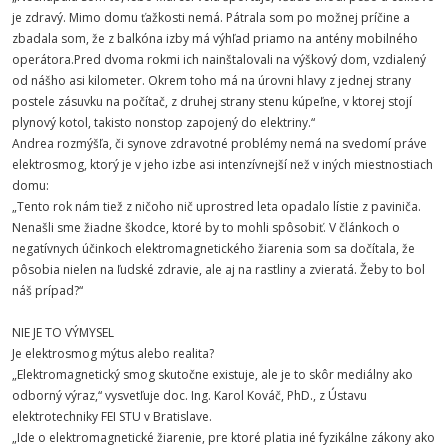
je zdravý. Mimo domu ťažkosti nemá. Pátrala som po možnej príčine a
zbadala som, že z balkóna izby má výhľad priamo na antény mobilného
operátora.Pred dvoma rokmi ich nainštalovali na výškový dom, vzdialený
od nášho asi kilometer. Okrem toho má na úrovni hlavy z jednej strany
postele zásuvku na počítač, z druhej strany stenu kúpeľne, v ktorej stojí
plynový kotol, takisto nonstop zapojený do elektriny.“
Andrea rozmýšľa, či synove zdravotné problémy nemá na svedomí práve
elektrosmog, ktorý je v jeho izbe asi intenzívnejší než v iných miestnostiach
domu:
„Tento rok nám tiež z ničoho nič uprostred leta opadalo lístie z paviniča.
Nenašli sme žiadne škodce, ktoré by to mohli spôsobiť. V článkoch o
negatívnych účinkoch elektromagnetického žiarenia som sa dočítala, že
pôsobia nielen na ľudské zdravie, ale aj na rastliny a zvieratá. Žeby to bol
náš prípad?“
NIE JE TO VÝMYSEL
Je elektrosmog mýtus alebo realita?
„Elektromagnetický smog skutočne existuje, ale je to skôr mediálny ako
odborný výraz,“ vysvetľuje doc. Ing. Karol Kováč, PhD., z Ústavu
elektrotechniky FEI STU v Bratislave.
„Ide o elektromagnetické žiarenie, pre ktoré platia iné fyzikálne zákony ako