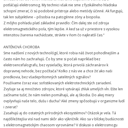
potláčajú elektrosmog. My technici však nie sme z fyzikálneho hľadiska
schopní zmerať, či sú podobné prístroje alebo metódy účinné. Ak fungujú,
tak len subjektívne – pôsobia na patogénne zóny a biopolia.
Z môjho pohľadu platí základné pravidlo: Čím ďalej ste od zdroja
elektromagnetického poľa, tým lepšie. A keď sa už v priestore s vysokou
intenzitou žiarenia nachádzate, strávte v ňom čo najkratší čas.“
ANTÉNOVÁ CHOROBA
Sme nadšení z nových technológií, ktoré robia náš život pohodlnejším a
často nám ho zachraňujú. Čo by sme si počali napríklad bez
elektroencefalografu, bez vysielačky, ktorá privolá záchranárov k
dopravnej nehode, bez počítača? Koľko z nás vie a chce žiť ako naši
predkovia, bez všadeprítomných satelitných signálov?
Používame čoraz viac sofistikovaných elektrotechnických zariadení.
Zvyšuje sa aj množstvo zdrojov, ktoré vytvárajú zhluk umelých vĺn. Ešte len
začíname tušiť, že nám nielen pomáhajú, ale aj škodia. Do akej miery
ovplyvňujú naše telo, dušu i ducha? Aké zmeny spôsobujú v organizme ľudí
i zvierat?
Zasahujú aj do ostatných prírodných ekosystémov? Otázok je veľa. Tá
najdôležitejšia visí nad nami skôr ako výkričník: Ako sa v blízkej budúcnosti
s elektromagnetickým chaosom vyrovnáme? V diskusii o elektrosmogu