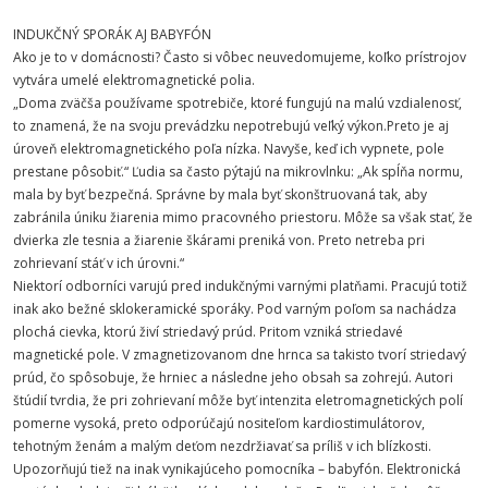
INDUKČNÝ SPORÁK AJ BABYFÓN
Ako je to v domácnosti? Často si vôbec neuvedomujeme, koľko prístrojov
vytvára umelé elektromagnetické polia.
„Doma zväčša používame spotrebiče, ktoré fungujú na malú vzdialenosť,
to znamená, že na svoju prevádzku nepotrebujú veľký výkon.Preto je aj
úroveň elektromagnetického poľa nízka. Navyše, keď ich vypnete, pole
prestane pôsobiť.“ Ľudia sa často pýtajú na mikrovlnku: „Ak spĺňa normu,
mala by byť bezpečná. Správne by mala byť skonštruovaná tak, aby
zabránila úniku žiarenia mimo pracovného priestoru. Môže sa však stať, že
dvierka zle tesnia a žiarenie škárami preniká von. Preto netreba pri
zohrievaní stáť v ich úrovni.“
Niektorí odborníci varujú pred indukčnými varnými platňami. Pracujú totiž
inak ako bežné sklokeramické sporáky. Pod varným poľom sa nachádza
plochá cievka, ktorú živí striedavý prúd. Pritom vzniká striedavé
magnetické pole. V zmagnetizovanom dne hrnca sa takisto tvorí striedavý
prúd, čo spôsobuje, že hrniec a následne jeho obsah sa zohrejú. Autori
štúdií tvrdia, že pri zohrievaní môže byť intenzita eletromagnetických polí
pomerne vysoká, preto odporúčajú nositeľom kardiostimulátorov,
tehotným ženám a malým deťom nezdržiavať sa príliš v ich blízkosti.
Upozorňujú tiež na inak vynikajúceho pomocníka – babyfón. Elektronická