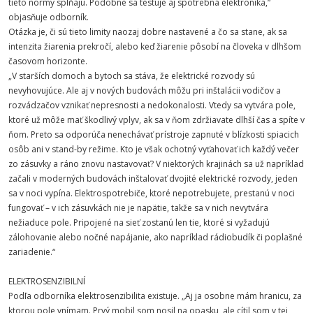
tieto normy spĺňajú. Podobne sa testuje aj spotrebná elektronika,“
objasňuje odborník.
Otázka je, či sú tieto limity naozaj dobre nastavené a čo sa stane, ak sa
intenzita žiarenia prekročí, alebo keď žiarenie pôsobí na človeka v dlhšom
časovom horizonte.
„V starších domoch a bytoch sa stáva, že elektrické rozvody sú
nevyhovujúce. Ale aj v nových budovách môžu pri inštalácii vodičov a
rozvádzačov vznikať nepresnosti a nedokonalosti. Vtedy sa vytvára pole,
ktoré už môže mať škodlivý vplyv, ak sa v ňom zdržiavate dlhší čas a spíte v
ňom. Preto sa odporúča nenechávať prístroje zapnuté v blízkosti spiacich
osôb ani v stand-by režime. Kto je však ochotný vyťahovať ich každý večer
zo zásuvky a ráno znovu nastavovať? V niektorých krajinách sa už napríklad
začali v moderných budovách inštalovať dvojité elektrické rozvody, jeden
sa v noci vypína. Elektrospotrebiče, ktoré nepotrebujete, prestanú v noci
fungovať – v ich zásuvkách nie je napätie, takže sa v nich nevytvára
nežiaduce pole. Pripojené na sieť zostanú len tie, ktoré si vyžadujú
zálohovanie alebo nočné napájanie, ako napríklad rádiobudík či poplašné
zariadenie.“
ELEKTROSENZIBILNÍ
Podľa odborníka elektrosenzibilita existuje. „Aj ja osobne mám hranicu, za
ktorou pole vnímam. Prvý mobil som nosil na opasku, ale cítil som v tej