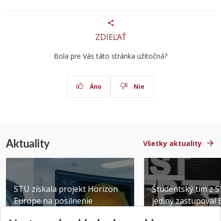
ZDIEĽAŤ
Bola pre Vás táto stránka užitočná?
Áno
Nie
Aktuality
Všetky aktuality
STU získala projekt Horizon
Študentský tím z 
Europe na posilnenie
jediný zastupoval 
výskumu AI v oftalmol...
Južnej Kórei