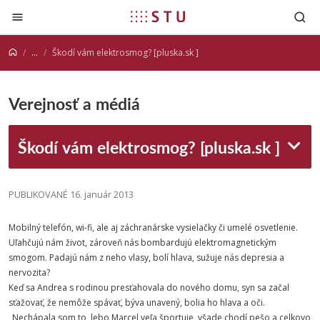
Prejsť na obsah
...
Škodí vám elektrosmog? [pluska.sk ]
Verejnosť a médiá
Škodí vám elektrosmog? [pluska.sk ]
PUBLIKOVANÉ 16. január 2013
Mobilný telefón, wi-fi, ale aj záchranárske vysielačky či umelé osvetlenie.
Uľahčujú nám život, zároveň nás bombardujú elektromagnetickým
smogom. Padajú nám z neho vlasy, bolí hlava, sužuje nás depresia a
nervozita?
Keď sa Andrea s rodinou presťahovala do nového domu, syn sa začal
sťažovať, že nemôže spávať, býva unavený, bolia ho hlava a oči.
„Nechápala som to, lebo Marcel veľa športuje, všade chodí pešo a celkovo