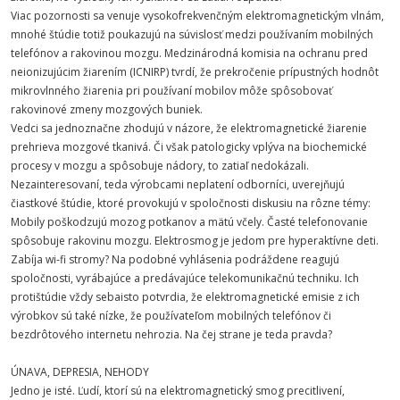
Viac pozornosti sa venuje vysokofrekvenčným elektromagnetickým vlnám,
mnohé štúdie totiž poukazujú na súvislosť medzi používaním mobilných
telefónov a rakovinou mozgu. Medzinárodná komisia na ochranu pred
neionizujúcim žiarením (ICNIRP) tvrdí, že prekročenie prípustných hodnôt
mikrovlnného žiarenia pri používaní mobilov môže spôsobovať
rakovinové zmeny mozgových buniek.
Vedci sa jednoznačne zhodujú v názore, že elektromagnetické žiarenie
prehrieva mozgové tkanivá. Či však patologicky vplýva na biochemické
procesy v mozgu a spôsobuje nádory, to zatiaľ nedokázali.
Nezainteresovaní, teda výrobcami neplatení odborníci, uverejňujú
čiastkové štúdie, ktoré provokujú v spoločnosti diskusiu na rôzne témy:
Mobily poškodzujú mozog potkanov a mätú včely. Časté telefonovanie
spôsobuje rakovinu mozgu. Elektrosmog je jedom pre hyperaktívne deti.
Zabíja wi-fi stromy? Na podobné vyhlásenia podráždene reagujú
spoločnosti, vyrábajúce a predávajúce telekomunikačnú techniku. Ich
protištúdie vždy sebaisto potvrdia, že elektromagnetické emisie z ich
výrobkov sú také nízke, že používateľom mobilných telefónov či
bezdrôtového internetu nehrozia. Na čej strane je teda pravda?
ÚNAVA, DEPRESIA, NEHODY
Jedno je isté. Ľudí, ktorí sú na elektromagnetický smog precitlivení,