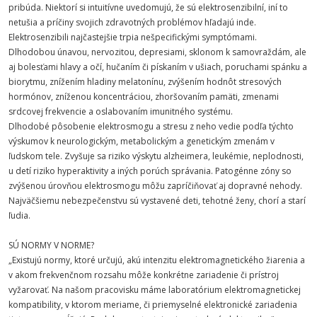
pribúda. Niektorí si intuitívne uvedomujú, že sú elektrosenzibilní, iní to
netušia a príčiny svojich zdravotných problémov hľadajú inde.
Elektrosenzibili najčastejšie trpia nešpecifickými symptómami.
Dlhodobou únavou, nervozitou, depresiami, sklonom k samovraždám, ale
aj bolesťami hlavy a očí, hučaním či pískaním v ušiach, poruchami spánku a
biorytmu, znížením hladiny melatonínu, zvýšením hodnôt stresových
hormónov, zníženou koncentráciou, zhoršovaním pamäti, zmenami
srdcovej frekvencie a oslabovaním imunitného systému.
Dlhodobé pôsobenie elektrosmogu a stresu z neho vedie podľa týchto
výskumov k neurologickým, metabolickým a genetickým zmenám v
ľudskom tele. Zvyšuje sa riziko výskytu alzheimera, leukémie, neplodnosti,
u detí riziko hyperaktivity a iných porúch správania. Patogénne zóny so
zvýšenou úrovňou elektrosmogu môžu zapríčiňovať aj dopravné nehody.
Najväčšiemu nebezpečenstvu sú vystavené deti, tehotné ženy, chorí a starí
ľudia.
SÚ NORMY V NORME?
„Existujú normy, ktoré určujú, akú intenzitu elektromagnetického žiarenia a
v akom frekvenčnom rozsahu môže konkrétne zariadenie či prístroj
vyžarovať. Na našom pracovisku máme laboratórium elektromagnetickej
kompatibility, v ktorom meriame, či priemyselné elektronické zariadenia