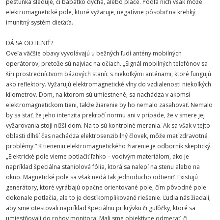
pestúnka sleduje, či bábätko dýcha, alebo plače. Podľa nich však môže
elektromagnetické pole, ktoré vyžaruje, negatívne pôsobiť na krehký
imunitný systém dieťaťa.
DÁ SA ODTIENIŤ?
Oveľa väčšie obavy vyvolávajú u bežných ľudí antény mobilných
operátorov, pretože sú najviac na očiach. „Signál mobilných telefónov sa
šíri prostredníctvom bázových staníc s niekoľkými anténami, ktoré fungujú
ako reflektory. Vyžarujú elektromagnetické vlny do vzdialenosti niekoľkých
kilometrov. Dom, na ktorom sú umiestnené, sa nachádza v akomsi
elektromagnetickom tieni, takže žiarenie by ho nemalo zasahovať. Nemalo
by sa stať, že jeho intenzita prekročí normu ani v prípade, že v smere jej
vyžarovania stojí nižší dom. Na to sú kontrolné merania. Ak sa však v tejto
oblasti dlhší čas nachádza elektrosenzibilný človek, môže mať zdravotné
problémy.“ K tieneniu elektromagnetického žiarenie je odborník skeptický.
„Elektrické pole vieme potlačiť ľahko – vodivým materiálom, ako je
napríklad špeciálna staniolová fólia, ktorá sa nalepí na stenu alebo na
okno. Magnetické pole sa však nedá tak jednoducho odtieniť. Existujú
generátory, ktoré vyrábajú opačne orientované pole, čím pôvodné pole
dokonale potlačia, ale to je dosť komplikované riešenie. Ľudia nás žiadali,
aby sme otestovali napríklad špeciálnu prikrývku či guľôčky, ktoré sa
umiestňovali do rohov monitora. Mali sme objektívne odmerať, či