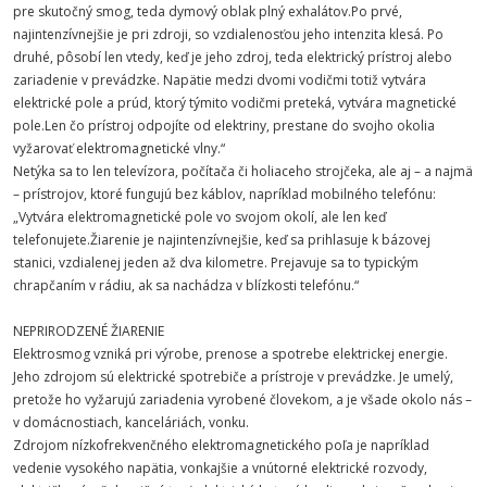
pre skutočný smog, teda dymový oblak plný exhalátov.Po prvé,
najintenzívnejšie je pri zdroji, so vzdialenosťou jeho intenzita klesá. Po
druhé, pôsobí len vtedy, keď je jeho zdroj, teda elektrický prístroj alebo
zariadenie v prevádzke. Napätie medzi dvomi vodičmi totiž vytvára
elektrické pole a prúd, ktorý týmito vodičmi preteká, vytvára magnetické
pole.Len čo prístroj odpojíte od elektriny, prestane do svojho okolia
vyžarovať elektromagnetické vlny.“
Netýka sa to len televízora, počítača či holiaceho strojčeka, ale aj – a najmä
– prístrojov, ktoré fungujú bez káblov, napríklad mobilného telefónu:
„Vytvára elektromagnetické pole vo svojom okolí, ale len keď
telefonujete.Žiarenie je najintenzívnejšie, keď sa prihlasuje k bázovej
stanici, vzdialenej jeden až dva kilometre. Prejavuje sa to typickým
chrapčaním v rádiu, ak sa nachádza v blízkosti telefónu.“
NEPRIRODZENÉ ŽIARENIE
Elektrosmog vzniká pri výrobe, prenose a spotrebe elektrickej energie.
Jeho zdrojom sú elektrické spotrebiče a prístroje v prevádzke. Je umelý,
pretože ho vyžarujú zariadenia vyrobené človekom, a je všade okolo nás –
v domácnostiach, kanceláriách, vonku.
Zdrojom nízkofrekvenčného elektromagnetického poľa je napríklad
vedenie vysokého napätia, vonkajšie a vnútorné elektrické rozvody,