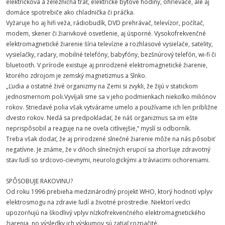
električková a železničná trať, elektrické bytové hodiny, ohrievače, ale aj
domáce spotrebiče ako chladnička či práčka.
Vyžaruje ho aj hifi veža, rádiobudík, DVD prehrávač, televízor, počítač,
modem, skener či žiarivkové osvetlenie, aj úsporné. Vysokofrekvenčné
elektromagnetické žiarenie šíria televízne a rozhlasové vysielače, satelity,
vysielačky, radary, mobilné telefóny, babyfóny, bezšnúrový telefón, wi-fi či
bluetooth. V prírode existuje aj prirodzené elektromagnetické žiarenie,
ktorého zdrojom je zemský magnetizmus a Slnko.
„Ľudia a ostatné živé organizmy na Zemi si zvykli, že žijú v statickom
jednosmernom poli.Vyvíjali sme sa v jeho podmienkach niekoľko miliónov
rokov. Striedavé polia však vytvárame umelo a používame ich len približne
dvesto rokov. Nedá sa predpokladať, že náš organizmus sa im ešte
neprispôsobil a reaguje na ne oveľa citlivejšie,“ myslí si odborník.
Treba však dodať, že aj prirodzené slnečné žiarenie môže na nás pôsobiť
negatívne. Je známe, že v dňoch slnečných erupcií sa zhoršuje zdravotný
stav ľudí so srdcovo-cievnymi, neurologickými a tráviacimi ochoreniami.
SPÔSOBUJE RAKOVINU?
Od roku 1996 prebieha medzinárodný projekt WHO, ktorý hodnotí vplyv
elektrosmogu na zdravie ľudí a životné prostredie. Niektorí vedci
upozorňujú na škodlivý vplyv nízkofrekvenčného elektromagnetického
žiarenia, no výsledky ich výskumov sú zatiaľ rozpačité.