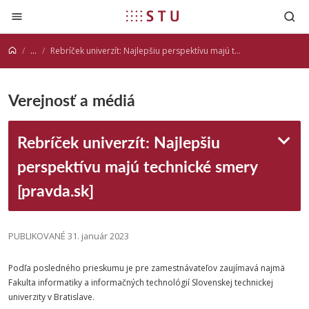
Prejsť na obsah
...
Rebríček univerzít: Najlepšiu perspektívu majú technické smery [pravda.sk]
Verejnosť a médiá
Rebríček univerzít: Najlepšiu
perspektívu majú technické smery
[pravda.sk]
PUBLIKOVANÉ 31. január 2023
Podľa posledného prieskumu je pre zamestnávateľov zaujímavá najmä
Fakulta
informatiky
a informačných technológií
Slovenskej
technickej
univerzity
v Bratislave.