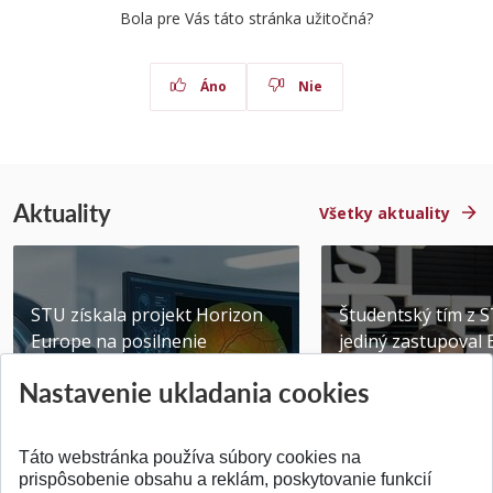
Bola pre Vás táto stránka užitočná?
Áno
Nie
Aktuality
Všetky aktuality
STU získala projekt Horizon
Študentský tím z 
Europe na posilnenie
jediný zastupoval 
výskumu AI v oftalmol...
Južnej Kórei
Nastavenie ukladania cookies
Publikované 31.07.2026
Publikované 27.07.20
Táto webstránka používa súbory cookies na
prispôsobenie obsahu a reklám, poskytovanie funkcií