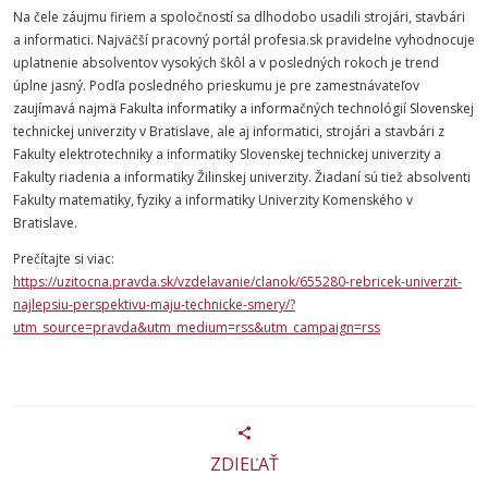
Na čele záujmu firiem a spoločností sa dlhodobo usadili strojári, stavbári
a informatici. Najväčší pracovný portál profesia.sk pravidelne vyhodnocuje
uplatnenie absolventov vysokých škôl a v posledných rokoch je trend
úplne jasný. Podľa posledného prieskumu je pre zamestnávateľov
zaujímavá najmä
Fakulta
informatiky
a informačných technológií
Slovenskej
technickej
univerzity
v Bratislave, ale aj informatici, strojári a stavbári z
Fakulty
elektrotechniky
a
informatiky
Slovenskej
technickej
univerzity
a
Fakulty riadenia a informatiky Žilinskej univerzity. Žiadaní sú tiež absolventi
Fakulty matematiky, fyziky a informatiky Univerzity Komenského v
Bratislave.
Prečítajte si viac:
https://uzitocna.pravda.sk/vzdelavanie/clanok/655280-rebricek-univerzit-
najlepsiu-perspektivu-maju-technicke-smery/?
utm_source=pravda&utm_medium=rss&utm_campaign=rss
ZDIEĽAŤ