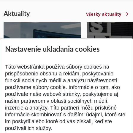
Aktuality
Všetky aktuality
STU získala projekt Horizon
Študentský tím z 
Nastavenie ukladania cookies
Europe na posilnenie
jediný zastupoval 
výskumu AI v oftalmol...
Južnej Kórei
Publikované 31.07.2026
Publikované 27.07.20
Táto webstránka používa súbory cookies na
prispôsobenie obsahu a reklám, poskytovanie
funkcií sociálnych médií a analýzu návštevnosti
používame súbory cookie. Informácie o tom, ako
používate naše webové stránky, poskytujeme aj
našim partnerom v oblasti sociálnych médií,
SPÄŤ NA VRCH
inzercie a analýzy. Títo partneri môžu príslušné
informácie skombinovať s ďalšími údajmi, ktoré ste
im poskytli alebo ktoré od vás získali, keď ste
používali ich služby.