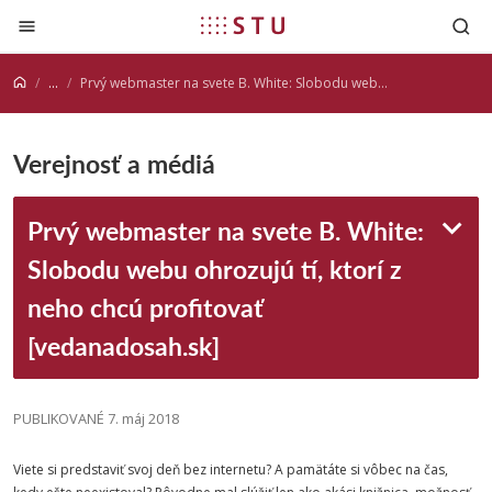
Prejsť na obsah
...
Prvý webmaster na svete B. White: Slobodu webu ohrozujú tí, ktorí z neho chcú profitovať [vedanadosah.sk]
Verejnosť a médiá
Prvý webmaster na svete B. White:
Slobodu webu ohrozujú tí, ktorí z
neho chcú profitovať
[vedanadosah.sk]
PUBLIKOVANÉ 7. máj 2018
Viete si predstaviť svoj deň bez internetu? A pamätáte si vôbec na čas,