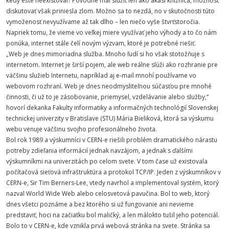
kedy ešte neexistoval? Pôvodne mal slúžiť len ako akási knižnica, možnosť
diskutovať však priniesla zlom. Možno sa to nezdá, no v skutočnosti túto
vymoženosť nevyužívame až tak dlho – len niečo vyše štvrťstoročia.
Napriek tomu, že vieme vo veľkej miere využívať jeho výhody a to čo nám
ponúka, internet stále čelí novým výzvam, ktoré je potrebné riešiť.
„Web je dnes mimoriadna služba. Mnoho ľudí si ho však stotožňuje s
internetom. Internet je širší pojem, ale web reálne slúži ako rozhranie pre
väčšinu služieb Internetu, napríklad aj e-mail mnohí používame vo
webovom rozhraní. Web je dnes neodmysliteľnou súčasťou pre mnohé
činnosti, či už to je zásobovanie, priemysel, vzdelávanie alebo služby,“
hovorí dekanka Fakulty informatiky a informačných technológií Slovenskej
technickej univerzity v Bratislave (STU) Mária Bieliková, ktorá sa výskumu
webu venuje väčšinu svojho profesionálneho života.
Bol rok 1989 a výskumníci v CERN-e riešili problém dramatického nárastu
potreby zdieľania informácií jednak navzájom, a jednak s ďalšími
výskumníkmi na univerzitách po celom svete. V tom čase už existovala
počítačová sieťová infraštruktúra a protokol TCP/IP. Jeden z výskumníkov v
CERN-e, Sir Tim Berners-Lee, vtedy navrhol a implementoval systém, ktorý
nazval World Wide Web alebo celosvetová pavučina. Bol to web, ktorý
dnes všetci poznáme a bez ktorého si už fungovanie ani nevieme
predstaviť, hoci na začiatku bol maličký, a len málokto tušil jeho potenciál.
Bolo to v CERN-e, kde vznikla prvá webová stránka na svete. Stránka sa