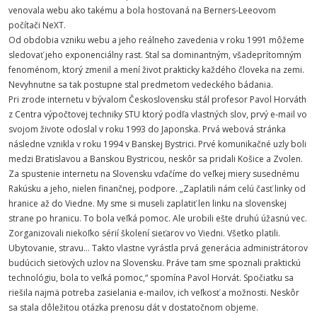
venovala webu ako takému a bola hostovaná na Berners-Leeovom
počítači NeXT.
Od obdobia vzniku webu a jeho reálneho zavedenia v roku 1991 môžeme
sledovať jeho exponenciálny rast. Stal sa dominantným, všadeprítomným
fenoménom, ktorý zmenil a mení život prakticky každého človeka na zemi.
Nevyhnutne sa tak postupne stal predmetom vedeckého bádania.
Pri zrode internetu v bývalom Československu stál profesor Pavol Horváth
z Centra výpočtovej techniky STU ktorý podľa vlastných slov, prvý e-mail vo
svojom živote odoslal v roku 1993 do Japonska. Prvá webová stránka
následne vznikla v roku 1994 v Banskej Bystrici. Prvé komunikačné uzly boli
medzi Bratislavou a Banskou Bystricou, neskôr sa pridali Košice a Zvolen.
Za spustenie internetu na Slovensku vďačíme do veľkej miery susednému
Rakúsku a jeho, nielen finančnej, podpore. „Zaplatili nám celú časť linky od
hranice až do Viedne. My sme si museli zaplatiť len linku na slovenskej
strane po hranicu. To bola veľká pomoc. Ale urobili ešte druhú úžasnú vec.
Zorganizovali niekoľko sérií školení sieťarov vo Viedni. Všetko platili.
Ubytovanie, stravu... Takto vlastne vyrástla prvá generácia administrátorov
budúcich sieťových uzlov na Slovensku. Práve tam sme spoznali praktickú
technológiu, bola to veľká pomoc,“ spomína Pavol Horvát. Spočiatku sa
riešila najmä potreba zasielania e-mailov, ich veľkosť a možnosti. Neskôr
sa stala dôležitou otázka prenosu dát v dostatočnom objeme.