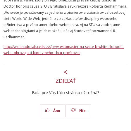
zdôraznil B. White, ktorý pri tejto príležitosti prevzal čestný doktorát
Doctor honoris causa STU v Bratislave z rúk rektora Roberta Redhammera.
„Vo svete je považovaný za jedného z pionierov a vizionárov celosvetovej
siete World Wide Web, jedného zo zakladateľov disciplíny webového
inžinierstva a prvého amerického webmastra. Aj na STU sa zaoberáme
web technológiami a je ich možné u nás aj študovať,“ poznamenal R.
Redhammer.
http://vedanadosah.cvtisr.sk/prvy-webmaster-na-svete-b-white-slobodu-
webu-ohrozuju-ti-ktori-z-neho-chcu-profitovat
ZDIEĽAŤ
Bola pre Vás táto stránka užitočná?
Áno
Nie