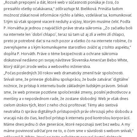
„Rozsah prepojení a dát, ktoré web v súčasnosti ponúka je čosi, čo
presiahlo všetky očakávania,“ zdôrazňuje M. Bieliková. Prináša ľuďom
možnosť získať nové informácie rýchlo a ľahko, vzdelávať sa, komunikovať.
S tým sú však spojené viaceré neduhy a výzvy, ktorým musíme čeliť. Podľa
P. Horvátha je jednou z najväčších práve strata súkromia. „Zo začiatku boli
na internete len ´dobrí chlapci´, teraz sú tam už aj zlí a veľmi zlí chlapci,
preto je potrebné dať si na nich pozor a všetko čo na internete robíme, čo
zverejňujeme a s kým komunikujeme starostlivo zvážiť aj z tohto aspektu,“
dopĺňa P. Horváth. Práve o téme bezpečnosti a ochrane súkromia
diskutoval nedávno pri svojej návšteve Slovenska Američan Bebo White,
ktorý stál pri zrode webu a webového inžinierstva.
„Počas posledných 30 rokov web dramaticky zmenil tvár spoločnosti.
Snívali sme, že prinesie globálnu spoluprácu, že bude zatvárať ´digitálne´
nožnice, že prístup k internetu bude základným ľudským právom. Snívali
sme, že web prinesie pozitívne spoločenské zmeny, posilní jednotlivcov a
menšiny a v neposlednom rade, že zostane slobodný. Web je však dnes
cieľom útokov tých, ktorí z neho chcú profitovať. Témy ako sieťová
neutralita či správa digitálnych prístupových práv ohrozujú jeho slobodu a
vracajú nás do čias, keď bol prístup k internetu pod kontrolou korporácií.
Máme dnes jednu či dve generácie, ktoré nepoznajú svet bez webu. A my
máme povinnosť udržať pre ne to, o čom sme v súvislosti s webom snívali,“