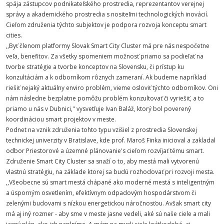
spája zástupcov podnikateľského prostredia, reprezentantov verejnej
správy a akademického prostredia s nositeľmi technologických inovácií.
Cieľom združenia týchto subjektov je podpora rozvoja konceptu smart
cities.
,,Byť členom platformy Slovak Smart City Cluster má pre nás nespočetne
veľa, benefitov. Za všetky spomeniem možnosť priamo sa podieľať na
tvorbe stratégie a tvorbe konceptov na Slovensku, či prístup ku
konzultáciám a k odborníkom rôznych zameraní. Ak budeme napríklad
riešiť nejaký aktuálny enviro problém, vieme osloviť týchto odborníkov. Oni
nám následne bezplatne pomôžu problém konzultovať či vyriešiť, a to
priamo u nás v Dubnici," vysvetľuje Ivan Baláž, ktorý bol poverený
koordináciou smart projektov v meste.
Podnet na vznik združenia tohto typu vzišiel z prostredia Slovenskej
technickej univerzity v Bratislave, kde prof. Maroš Finka inicioval a zakladal
odbor Priestorové a územné plánovanie's cieľom rozvíjať tému smart.
Združenie Smart City Cluster sa snaží o to, aby mestá mali vytvorenú
vlastnú stratégiu, na základe ktorej sa budú rozhodovať pri rozvoji mesta.
,,Všeobecne sú smart mestá chápané ako moderné mestá s inteligentným
a úsporným osvetlením, efektívnym odpadovým hospodárstvom či
zelenými budovami s nízkou energetickou náročnosťou. Avšak smart city
má aj iný rozmer - aby sme v meste jasne vedeli, aké sú naše ciele a mali