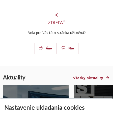
ZDIEĽAŤ
Bola pre Vás táto stránka užitočná?
Áno
Nie
Aktuality
Všetky aktuality
STU získala projekt Horizon
Študentský tím z 
Nastavenie ukladania cookies
Europe na posilnenie
jediný zastupoval 
výskumu AI v oftalmol...
Južnej Kórei