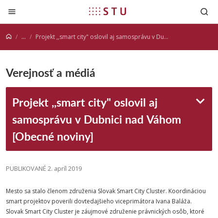
Prejsť na obsah
...
Projekt ,,smart city" oslovil aj samosprávu v Dubnici nad Váhom [Obecné noviny]
Verejnosť a médiá
Projekt ,,smart city" oslovil aj
samosprávu v Dubnici nad Váhom
[Obecné noviny]
PUBLIKOVANÉ 2. apríl 2019
Mesto sa stalo členom združenia Slovak Smart City Cluster. Koordináciou
smart projektov poverili dovtedajšieho viceprimátora Ivana Baláža.
Slovak Smart City Cluster je záujmové združenie právnických osôb, ktoré