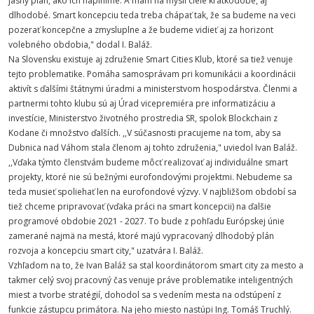
jasný plán, ako ich naplníme. A mám na mysli ciele krátkodobé, aj
dlhodobé. Smart koncepciu teda treba chápať tak, že sa budeme na veci
pozerať koncepčne a zmysluplne a že budeme vidieť aj za horizont
volebného obdobia," dodal I. Baláž.
Na Slovensku existuje aj združenie Smart Cities Klub, ktoré sa tiež venuje
tejto problematike. Pomáha samosprávam pri komunikácii a koordinácii
aktivít s ďalšími štátnymi úradmi a ministerstvom hospodárstva. Členmi a
partnermi tohto klubu sú aj Úrad vicepremiéra pre informatizáciu a
investície, Ministerstvo životného prostredia SR, spolok Blockchain z
Kodane či množstvo ďalších. ,,V súčasnosti pracujeme na tom, aby sa
Dubnica nad Váhom stala členom aj tohto združenia," uviedol Ivan Baláž.
,,Vďaka týmto členstvám budeme môcť realizovať aj individuálne smart
projekty, ktoré nie sú bežnými eurofondovými projektmi. Nebudeme sa
teda musieť spoliehať len na eurofondové výzvy. V najbližšom období sa
tiež chceme pripravovať (vďaka práci na smart koncepcii) na ďalšie
programové obdobie 2021 - 2027. To bude z pohľadu Európskej únie
zamerané najmä na mestá, ktoré majú vypracovaný dlhodobý plán
rozvoja a koncepciu smart city," uzatvára I. Baláž.
Vzhľadom na to, že Ivan Baláž sa stal koordinátorom smart city za mesto a
takmer celý svoj pracovný čas venuje práve problematike inteligentných
miest a tvorbe stratégií, dohodol sa s vedením mesta na odstúpení z
funkcie zástupcu primátora. Na jeho miesto nastúpi Ing. Tomáš Truchlý.