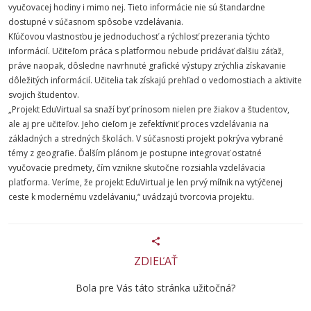
vyučovacej hodiny i mimo nej. Tieto informácie nie sú štandardne
dostupné v súčasnom spôsobe vzdelávania.
Kľúčovou vlastnosťou je jednoduchosť a rýchlosť prezerania týchto
informácií. Učiteľom práca s platformou nebude pridávať ďalšiu záťaž,
práve naopak, dôsledne navrhnuté grafické výstupy zrýchlia získavanie
dôležitých informácií. Učitelia tak získajú prehľad o vedomostiach a aktivite
svojich študentov.
„Projekt EduVirtual sa snaží byť prínosom nielen pre žiakov a študentov,
ale aj pre učiteľov. Jeho cieľom je zefektívniť proces vzdelávania na
základných a stredných školách. V súčasnosti projekt pokrýva vybrané
témy z geografie. Ďalším plánom je postupne integrovať ostatné
vyučovacie predmety, čím vznikne skutočne rozsiahla vzdelávacia
platforma. Veríme, že projekt EduVirtual je len prvý míľnik na vytýčenej
ceste k modernému vzdelávaniu,“ uvádzajú tvorcovia projektu.
ZDIEĽAŤ
Bola pre Vás táto stránka užitočná?