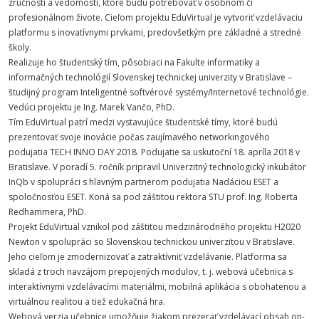
zručnosti a vedomosti, ktoré budú potrebovať v osobnom či
profesionálnom živote. Cieľom projektu EduVirtual je vytvoriť vzdelávaciu
platformu s inovatívnymi prvkami, predovšetkým pre základné a stredné
školy.
Realizuje ho študentský tím, pôsobiaci na Fakulte informatiky a
informačných technológií Slovenskej technickej univerzity v Bratislave –
študijný program Inteligentné softvérové systémy/Internetové technológie.
Vedúci projektu je Ing. Marek Vančo, PhD.
Tím EduVirtual patrí medzi vystavujúce študentské tímy, ktoré budú
prezentovať svoje inovácie počas zaujímavého networkingového
podujatia TECH INNO DAY 2018. Podujatie sa uskutoční 18. apríla 2018 v
Bratislave. V poradí 5. ročník pripravil Univerzitný technologický inkubátor
InQb v spolupráci s hlavným partnerom podujatia Nadáciou ESET a
spoločnosťou ESET. Koná sa pod záštitou rektora STU prof. Ing. Roberta
Redhammera, PhD.
Projekt EduVirtual vznikol pod záštitou medzinárodného projektu H2020
Newton v spolupráci so Slovenskou technickou univerzitou v Bratislave.
Jeho cieľom je zmodernizovať a zatraktívniť vzdelávanie. Platforma sa
skladá z troch navzájom prepojených modulov, t. j. webová učebnica s
interaktívnymi vzdelávacími materiálmi, mobilná aplikácia s obohatenou a
virtuálnou realitou a tiež edukačná hra.
Webová verzia učebnice umožňuje žiakom prezerať vzdelávací obsah on-