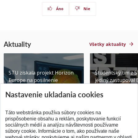
Áno
Nie
Aktuality
Všetky aktuality
STU získala projekt Horizon
Študentský tím z 
Europe na posilnenie
jediný zastupoval 
výskumu AI v oftalmol...
Južnej Kórei
Nastavenie ukladania cookies
Publikované 31.07.2026
Publikované 27.07.20
Táto webstránka používa súbory cookies na
prispôsobenie obsahu a reklám, poskytovanie funkcií
sociálnych médií a analýzu návštevnosti používame
súbory cookie. Informácie o tom, ako používate naše
webové stránky, poskytujeme aj našim partnerom v oblasti