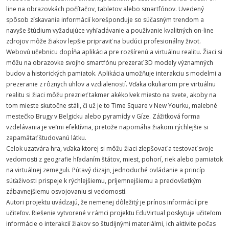
line na obrazovkách počítačov, tabletov alebo smartfónov. Uvedený
spôsob získavania informácií korešponduje so súčasným trendom a
navyše štúdium vyžadujúce vyhľadávanie a používanie kvalitných on-line
zdrojov môže žiakov lepšie pripraviť na budúci profesionálny život.
Webovú učebnicu dopĺňa aplikácia pre rozšírenú a virtuálnu realitu. Žiaci si
môžu na obrazovke svojho smartfónu prezerať 3D modely významných
budov a historických pamiatok. Aplikácia umožňuje interakciu s modelmi a
prezeranie z rôznych uhlov a vzdialeností. Vďaka okuliarom pre virtuálnu
realitu si žiaci môžu prezrieť takmer akékoľvek miesto na svete, akoby na
tom mieste skutočne stáli, či už je to Time Square v New Yourku, malebné
mestečko Brugy v Belgicku alebo pyramídy v Gíze. Zážitková forma
vzdelávania je veľmi efektívna, pretože napomáha žiakom rýchlejšie si
zapamätať študovanú látku.
Celok uzatvára hra, vďaka ktorej si môžu žiaci zlepšovať a testovať svoje
vedomosti z geografie hľadaním štátov, miest, pohorí, riek alebo pamiatok
na virtuálnej zemeguli. Pútavý dizajn, jednoduché ovládanie a princíp
súťaživosti prispeje k rýchlejšiemu, príjemnejšiemu a predovšetkým
zábavnejšiemu osvojovaniu si vedomostí.
Autori projektu uvádzajú, že nemenej dôležitý je prínos informácií pre
učiteľov. Riešenie vytvorené v rámci projektu EduVirtual poskytuje učiteľom
informácie o interakcií žiakov so študijnými materiálmi, ich aktivite počas