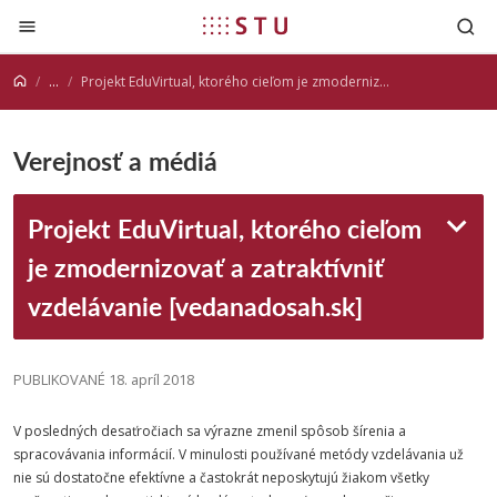
Prejsť na obsah
...
Projekt EduVirtual, ktorého cieľom je zmodernizovať a zatraktívniť vzdelávanie [vedanadosah.sk]
Verejnosť a médiá
Projekt EduVirtual, ktorého cieľom
je zmodernizovať a zatraktívniť
vzdelávanie [vedanadosah.sk]
PUBLIKOVANÉ 18. apríl 2018
V posledných desaťročiach sa výrazne zmenil spôsob šírenia a
spracovávania informácií. V minulosti používané metódy vzdelávania už
nie sú dostatočne efektívne a častokrát neposkytujú žiakom všetky