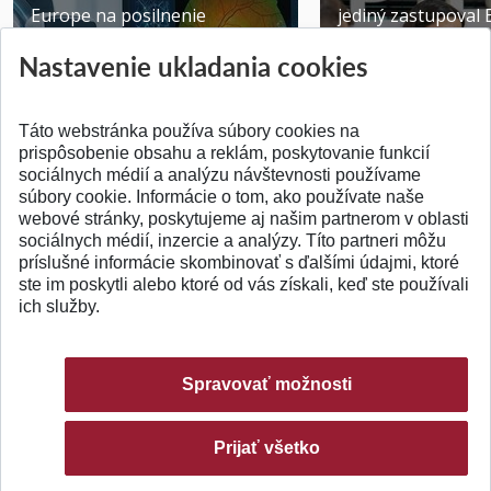
Europe na posilnenie
jediný zastupoval 
výskumu AI v oftalmol...
Južnej Kórei
Nastavenie ukladania cookies
Publikované 31.07.2026
Publikované 27.07.20
Táto webstránka používa súbory cookies na
prispôsobenie obsahu a reklám, poskytovanie funkcií
sociálnych médií a analýzu návštevnosti používame
súbory cookie. Informácie o tom, ako používate naše
webové stránky, poskytujeme aj našim partnerom v oblasti
SPÄŤ NA VRCH
sociálnych médií, inzercie a analýzy. Títo partneri môžu
príslušné informácie skombinovať s ďalšími údajmi, ktoré
ste im poskytli alebo ktoré od vás získali, keď ste používali
ich služby.
Spravovať možnosti
Prijať všetko
© 2026 Slovenská technická univerzita