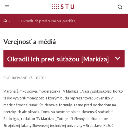
Prejsť na obsah
...
Okradli ich pred súťažou [Markíza]
Verejnosť a médiá
Okradli ich pred súťažou [Markíza]
PUBLIKOVANÉ 17. júl 2011
Martina Šimkovičová, moderátorka TV Markíza: „Naši vysokoškoláci horko
ťažko vytvorili monopost, s ktorým budú reprezentovať Slovensko v
medzinárodnej súťaži Študentskej formuly. Tesne pred odchodom na
preteky ich ale okradli. Tomu sa povie smola na slovenský spôsob.“
Rado Igaz, redaktor TV Markíza: „Toto je 13-členný tím študentov
Strojníckej fakulty Slovenskej technickej univerzity v Bratislave. Každú