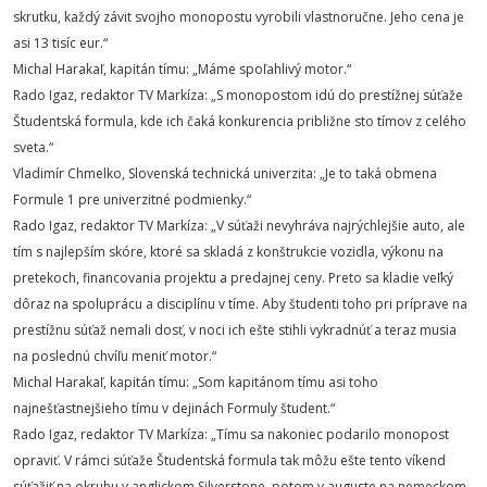
skrutku, každý závit svojho monopostu vyrobili vlastnoručne. Jeho cena je
asi 13 tisíc eur.“
Michal Harakaľ, kapitán tímu: „Máme spoľahlivý motor.“
Rado Igaz, redaktor TV Markíza: „S monopostom idú do prestížnej súťaže
Študentská formula, kde ich čaká konkurencia približne sto tímov z celého
sveta.“
Vladimír Chmelko, Slovenská technická univerzita: „Je to taká obmena
Formule 1 pre univerzitné podmienky.“
Rado Igaz, redaktor TV Markíza: „V súťaži nevyhráva najrýchlejšie auto, ale
tím s najlepším skóre, ktoré sa skladá z konštrukcie vozidla, výkonu na
pretekoch, financovania projektu a predajnej ceny. Preto sa kladie veľký
dôraz na spoluprácu a disciplínu v tíme. Aby študenti toho pri príprave na
prestížnu súťaž nemali dosť, v noci ich ešte stihli vykradnúť a teraz musia
na poslednú chvíľu meniť motor.“
Michal Harakaľ, kapitán tímu: „Som kapitánom tímu asi toho
najnešťastnejšieho tímu v dejinách Formuly študent.“
Rado Igaz, redaktor TV Markíza: „Tímu sa nakoniec podarilo monopost
opraviť. V rámci súťaže Študentská formula tak môžu ešte tento víkend
súťažiť na okruhu v anglickom Silverstone, potom v auguste na nemeckom