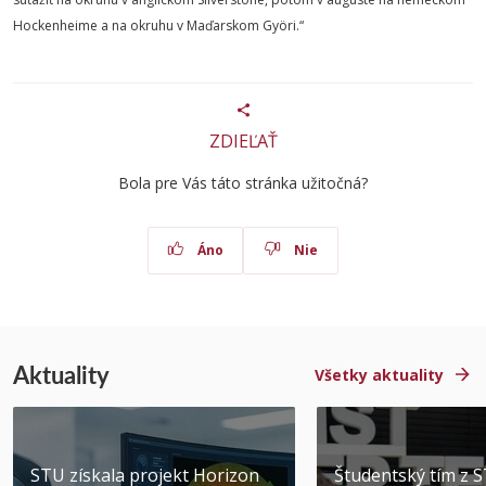
Hockenheime a na okruhu v Maďarskom Györi.“
ZDIEĽAŤ
Bola pre Vás táto stránka užitočná?
Áno
Nie
Aktuality
Všetky aktuality
STU získala projekt Horizon
Študentský tím z 