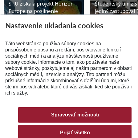
STU získala projekt Horizon
Študentský tím z 
Europe na posilnenie
jediný zastupoval 
výskumu AI v oftalmol...
Južnej Kórei
Nastavenie ukladania cookies
Publikované 31.07.2026
Publikované 27.07.20
Táto webstránka používa súbory cookies na
prispôsobenie obsahu a reklám, poskytovanie funkcií
sociálnych médií a analýzu návštevnosti používame
súbory cookie. Informácie o tom, ako používate naše
webové stránky, poskytujeme aj našim partnerom v oblasti
SPÄŤ NA VRCH
sociálnych médií, inzercie a analýzy. Títo partneri môžu
príslušné informácie skombinovať s ďalšími údajmi, ktoré
ste im poskytli alebo ktoré od vás získali, keď ste používali
ich služby.
Spravovať možnosti
Prijať všetko