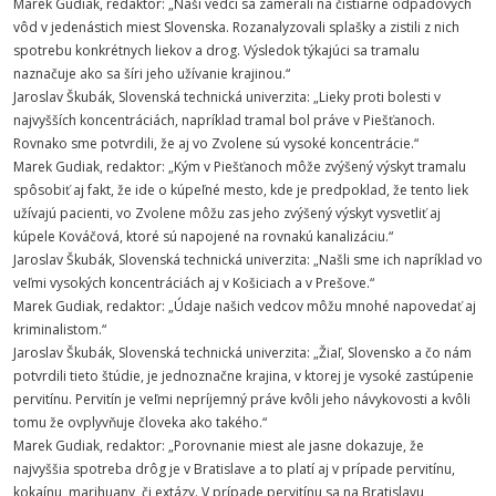
Marek Gudiak, redaktor: „Naši vedci sa zamerali na čistiarne odpadových
vôd v jedenástich miest Slovenska. Rozanalyzovali splašky a zistili z nich
spotrebu konkrétnych liekov a drog. Výsledok týkajúci sa tramalu
naznačuje ako sa šíri jeho užívanie krajinou.“
Jaroslav Škubák, Slovenská technická univerzita: „Lieky proti bolesti v
najvyšších koncentráciách, napríklad tramal bol práve v Piešťanoch.
Rovnako sme potvrdili, že aj vo Zvolene sú vysoké koncentrácie.“
Marek Gudiak, redaktor: „Kým v Piešťanoch môže zvýšený výskyt tramalu
spôsobiť aj fakt, že ide o kúpeľné mesto, kde je predpoklad, že tento liek
užívajú pacienti, vo Zvolene môžu zas jeho zvýšený výskyt vysvetliť aj
kúpele Kováčová, ktoré sú napojené na rovnakú kanalizáciu.“
Jaroslav Škubák, Slovenská technická univerzita: „Našli sme ich napríklad vo
veľmi vysokých koncentráciách aj v Košiciach a v Prešove.“
Marek Gudiak, redaktor: „Údaje našich vedcov môžu mnohé napovedať aj
kriminalistom.“
Jaroslav Škubák, Slovenská technická univerzita: „Žiaľ, Slovensko a čo nám
potvrdili tieto štúdie, je jednoznačne krajina, v ktorej je vysoké zastúpenie
pervitínu. Pervitín je veľmi nepríjemný práve kvôli jeho návykovosti a kvôli
tomu že ovplyvňuje človeka ako takého.“
Marek Gudiak, redaktor: „Porovnanie miest ale jasne dokazuje, že
najvyššia spotreba drôg je v Bratislave a to platí aj v prípade pervitínu,
kokaínu, marihuany, či extázy. V prípade pervitínu sa na Bratislavu