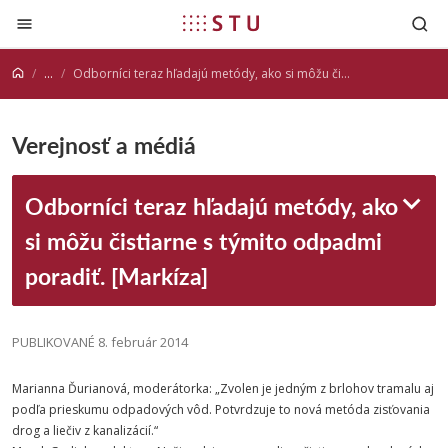
Prejsť na obsah
...
Odborníci teraz hľadajú metódy, ako si môžu čistiarne s týmito odpadmi poradiť. [Markíza]
Verejnosť a médiá
Odborníci teraz hľadajú metódy, ako
si môžu čistiarne s týmito odpadmi
poradiť. [Markíza]
PUBLIKOVANÉ 8. február 2014
Marianna Ďurianová, moderátorka: „Zvolen je jedným z brlohov tramalu aj
podľa prieskumu odpadových vôd. Potvrdzuje to nová metóda zisťovania
drog a liečiv z kanalizácií.“