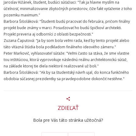
Jaroslav Kižánek, študent, budúci súťažiaci: "Tak ja hlavne myslím na
účelnosť, minimalizovanie zbytočných priestorov, čiže fakt vyťaženie z toho
pozemku maximum."
Barbora Šišoláková: "Študenti budú pracovať do februára, pričom finálny
projekt bude známy v marci. Posudzovať ho budú špičkoví architekti.
Projekt preveria aj odborníci z oblasti bezpečnosti."
Zuzana Čaputová: "Ja by som bola veľmi rada, keď by tento projekt alebo
táto víťazná štúdia bola podkladom finálneho ideového zámeru."
Peter Markovič, vyhlasovateľ súťaže: "Veľmi často sa stáva, že sme vlastne
tou inštitúciou, ktorá vyprovokuje následnú reálnu architektonickú súťaž,
na základe ktorej tie diela niektoré realizované už boli."
Barbora Šišoláková: "Ak by sa študentský návrh ujal, do konca funkčného
obdobia súčasnej prezidentky sa pravdepodobne dokončiť nestihne."
ZDIEĽAŤ
Bola pre Vás táto stránka užitočná?