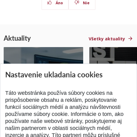
Áno
Nie
Aktuality
Všetky aktuality
STU získala projekt Horizon
Študentský tím z 
Nastavenie ukladania cookies
Europe na posilnenie
jediný zastupoval 
výskumu AI v oftalmol...
Južnej Kórei
Publikované 31.07.2026
Publikované 27.07.20
Táto webstránka používa súbory cookies na
prispôsobenie obsahu a reklám, poskytovanie
funkcií sociálnych médií a analýzu návštevnosti
používame súbory cookie. Informácie o tom, ako
používate naše webové stránky, poskytujeme aj
našim partnerom v oblasti sociálnych médií,
SPÄŤ NA VRCH
inzercie a analýzy. Títo partneri môžu príslušné