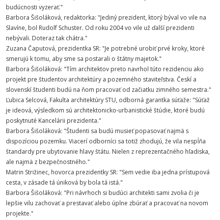
budúcnosti vyzerať."
Barbora Šišoláková, redaktorka: "Jediný prezident, ktorý býval vo vile na
Slavíne, bol Rudolf Schuster. Od roku 2004 vo vile už ďalší prezidenti
nebývali. Doteraz tak chátra."
Zuzana Čaputová, prezidentka SR: "Je potrebné urobiť prvé kroky, ktoré
smerujú k tomu, aby sme sa postarali o štátny majetok."
Barbora Šišoláková: "Tím architektov preto navrhol túto rezidenciu ako
projekt pre študentov architektúry a pozemného staviteľstva. Českí a
slovenskí študenti budú na ňom pracovať od začiatku zimného semestra."
Ľubica Selcová, Fakulta architektúry STU, odborná garantka súťaže: "Súťaž
je ideová, výsledkom sú architektonicko-urbanistické štúdie, ktoré budú
poskytnuté Kancelárii prezidenta."
Barbora Šišoláková: "Študenti sa budú musieť popasovať najmä s
dispozíciou pozemku. Viacerí odborníci sa totiž zhodujú, že vila nespĺňa
štandardy pre ubytovanie hlavy štátu. Nielen z reprezentačného hľadiska,
ale najmä z bezpečnostného."
Matrin Strižinec, hovorca prezidentky SR: "Sem vedie iba jedna prístupová
cesta, v zásade tá úniková by bola tá istá."
Barbora Šišoláková: "Pri návrhoch si budúci architekti sami zvolia či je
lepšie vilu zachovať a prestavať alebo úplne zbúrať a pracovať na novom
projekte."