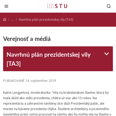
Prejsť na obsah
...
Navrhnú plán prezidentskej vily [TA3]
Verejnosť a médiá
Navrhnú plán prezidentskej vily
[TA3]
PUBLIKOVANÉ 14. september 2019
Katrin Lengyelová, moderátorka: "Vila na bratislavskom Slavíne, ktorá by
mala slúžiť ako sídlo prezidenta, chátra už viac ako 15 rokov. Na
reprezentáciu a zahraničné návštevy síce slúži Prezidentský palác, ale
miesto na bývanie prezidenta chýba. Študenti architektúry a pozemného
staviteľstva preto začnú pracovať na návrhu ako by mohla vila na Slavíne v