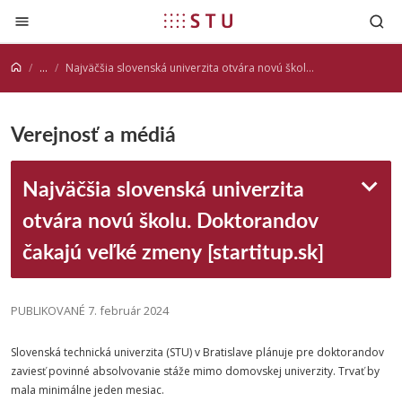
Prejsť na obsah
...
Najväčšia slovenská univerzita otvára novú školu. Doktorandov čakajú veľké zmeny [startitup.sk]
Verejnosť a médiá
Najväčšia slovenská univerzita
otvára novú školu. Doktorandov
čakajú veľké zmeny [startitup.sk]
PUBLIKOVANÉ 7. február 2024
Slovenská
technická
univerzita
(
STU
) v Bratislave plánuje pre doktorandov
zaviesť povinné absolvovanie stáže mimo domovskej univerzity. Trvať by
mala minimálne jeden mesiac.