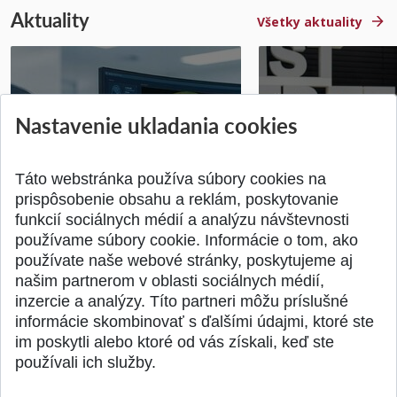
Aktuality
Všetky aktuality
STU získala projekt Horizon
Študentský tím z 
Nastavenie ukladania cookies
Europe na posilnenie
jediný zastupoval 
výskumu AI v oftalmol...
Južnej Kórei
Publikované 31.07.2026
Publikované 27.07.20
Táto webstránka používa súbory cookies na
prispôsobenie obsahu a reklám, poskytovanie
funkcií sociálnych médií a analýzu návštevnosti
používame súbory cookie. Informácie o tom, ako
používate naše webové stránky, poskytujeme aj
našim partnerom v oblasti sociálnych médií,
SPÄŤ NA VRCH
inzercie a analýzy. Títo partneri môžu príslušné
informácie skombinovať s ďalšími údajmi, ktoré ste
im poskytli alebo ktoré od vás získali, keď ste
používali ich služby.