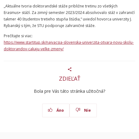
„Aktuálne tvoria doktorandské stáže približne tretinu zo všetkých
Erasmus+ stáží. Za zimný semester 2023/2024 absolvovalo stáž v zahraničí
takmer 40 študentov tretieho stupňa štúdia,“ uviedol hovorca univerzity J.
Ry
banský
s tým, že
STU
podporuje zahraničné stáže.
Prečítajte si viac:
https://www.startitup.sk/najvacsia-slovenska-univerzita-otvara-novu-skolu-
doktorandov-cakaju-velke-zmeny/
ZDIEĽAŤ
Bola pre Vás táto stránka užitočná?
Áno
Nie