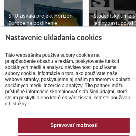
STU získala projekt Horizon
Študentský tím z 
Europe na posilnenie
jediný zastupoval 
výskumu AI v oftalmol...
Južnej Kórei
Nastavenie ukladania cookies
Publikované 31.07.2026
Publikované 27.07.20
Táto webstránka používa súbory cookies na
prispôsobenie obsahu a reklám, poskytovanie funkcií
sociálnych médií a analýzu návštevnosti používame
súbory cookie. Informácie o tom, ako používate naše
webové stránky, poskytujeme aj našim partnerom v oblasti
SPÄŤ NA VRCH
sociálnych médií, inzercie a analýzy. Títo partneri môžu
príslušné informácie skombinovať s ďalšími údajmi, ktoré
ste im poskytli alebo ktoré od vás získali, keď ste používali
ich služby.
Spravovať možnosti