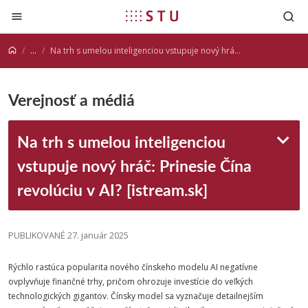
Prejsť na obsah
...
Na trh s umelou inteligenciou vstupuje nový hráč: Prinesie Čína revolúciu v AI? [istream.sk]
Verejnosť a médiá
Na trh s umelou inteligenciou
vstupuje nový hráč: Prinesie Čína
revolúciu v AI? [istream.sk]
PUBLIKOVANÉ 27. január 2025
Rýchlo rastúca popularita nového čínskeho modelu AI negatívne
ovplyvňuje finančné trhy, pričom ohrozuje investície do veľkých
technologických gigantov. Čínsky model sa vyznačuje detailnejším