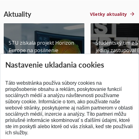
Aktuality
Všetky aktuality
STU získala projekt Horizon
Študentský tím z 
Europe na posilnenie
jediný zastupoval 
výskumu AI v oftalmol...
Južnej Kórei
Nastavenie ukladania cookies
Publikované 31.07.2026
Publikované 27.07.20
Táto webstránka používa súbory cookies na
prispôsobenie obsahu a reklám, poskytovanie funkcií
sociálnych médií a analýzu návštevnosti používame
súbory cookie. Informácie o tom, ako používate naše
webové stránky, poskytujeme aj našim partnerom v oblasti
SPÄŤ NA VRCH
sociálnych médií, inzercie a analýzy. Títo partneri môžu
príslušné informácie skombinovať s ďalšími údajmi, ktoré
ste im poskytli alebo ktoré od vás získali, keď ste používali
ich služby.