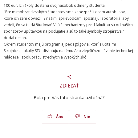
100 eur. Ich školy dostanú dvojnásobok odmeny študenta.
"Pre mimobratislavských študentov sme zabezpečili osem autobusov,
ktoré ich sem doviezli. S našimi sprievodcami spoznajú laboratóriá, aby
vedeli, čo sa tu dá študovať. Veľké mechanizmy pred fakultou sú od našich
sponzorov upútavkou na podujatie a sú to také symboly strojárstva,"
dodal dekan.
Okrem študentov majú program aj pedagógovia, ktorí s učiteľmi
Strojníckej fakulty STU diskutujú na tému Ako zlepšiť vzdelávanie technickej
mládeže i spoluprácu stredných a vysokých škôl.
ZDIEĽAŤ
Bola pre Vás táto stránka užitočná?
Áno
Nie