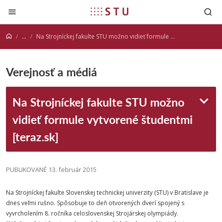
Prejsť na obsah
...
Na Strojníckej fakulte STU možno vidieť formule vytvorené študentmi [teraz.sk]
Verejnosť a médiá
Na Strojníckej fakulte STU možno
vidieť formule vytvorené študentmi
[teraz.sk]
PUBLIKOVANÉ 13. február 2015
Na Strojníckej fakulte Slovenskej technickej univerzity (STU) v Bratislave je
dnes veľmi rušno. Spôsobuje to deň otvorených dverí spojený s
vyvrcholením 8. ročníka celoslovenskej Strojárskej olympiády.