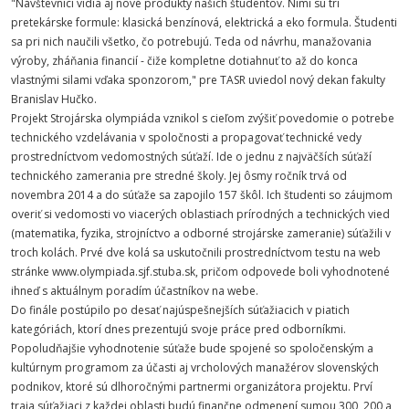
"Návštevníci vidia aj nové produkty našich študentov. Nimi sú tri
pretekárske formule: klasická benzínová, elektrická a eko formula. Študenti
sa pri nich naučili všetko, čo potrebujú. Teda od návrhu, manažovania
výroby, zháňania financií - čiže kompletne dotiahnuť to až do konca
vlastnými silami vďaka sponzorom," pre TASR uviedol nový dekan fakulty
Branislav Hučko.
Projekt Strojárska olympiáda vznikol s cieľom zvýšiť povedomie o potrebe
technického vzdelávania v spoločnosti a propagovať technické vedy
prostredníctvom vedomostných súťaží. Ide o jednu z najväčších súťaží
technického zamerania pre stredné školy. Jej ôsmy ročník trvá od
novembra 2014 a do súťaže sa zapojilo 157 škôl. Ich študenti so záujmom
overiť si vedomosti vo viacerých oblastiach prírodných a technických vied
(matematika, fyzika, strojníctvo a odborné strojárske zameranie) súťažili v
troch kolách. Prvé dve kolá sa uskutočnili prostredníctvom testu na web
stránke www.olympiada.sjf.stuba.sk, pričom odpovede boli vyhodnotené
ihneď s aktuálnym poradím účastníkov na webe.
Do finále postúpilo po desať najúspešnejších súťažiacich v piatich
kategóriách, ktorí dnes prezentujú svoje práce pred odborníkmi.
Popoludňajšie vyhodnotenie súťaže bude spojené so spoločenským a
kultúrnym programom za účasti aj vrcholových manažérov slovenských
podnikov, ktoré sú dlhoročnými partnermi organizátora projektu. Prví
traja súťažiaci z každej oblasti budú finančne odmenení sumou 300, 200 a