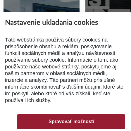
STU získala projekt Horizon
Študentský tím z 
Nastavenie ukladania cookies
Europe na posilnenie
jediný zastupoval 
výskumu AI v oftalmol...
Južnej Kórei
Publikované 31.07.2026
Publikované 27.07.20
Táto webstránka používa súbory cookies na
prispôsobenie obsahu a reklám, poskytovanie
funkcií sociálnych médií a analýzu návštevnosti
používame súbory cookie. Informácie o tom, ako
používate naše webové stránky, poskytujeme aj
našim partnerom v oblasti sociálnych médií,
SPÄŤ NA VRCH
inzercie a analýzy. Títo partneri môžu príslušné
informácie skombinovať s ďalšími údajmi, ktoré ste
im poskytli alebo ktoré od vás získali, keď ste
používali ich služby.
Spravovať možnosti