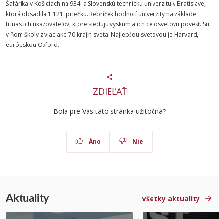
Šafárika v Košiciach na 934. a Slovenskú technickú univerzitu v Bratislave,
ktorá obsadila 1 121. priečku. Rebríček hodnotí univerzity na základe
trinástich ukazovateľov, ktoré sledujú výskum a ich celosvetovú povesť. Sú
v ňom školy z viac ako 70 krajín sveta. Najlepšou svetovou je Harvard,
európskou Oxford."
ZDIEĽAŤ
Bola pre Vás táto stránka užitočná?
Áno
Nie
Aktuality
Všetky aktuality