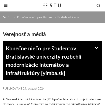
Prejsť na obsah
...
Konečne niečo pre študentov. Bratislavské univerzity rozbehli modernizácie internátov a infraštruktúry [yimba.sk]
Verejnosť a médiá
Konečne niečo pre študentov.
Bratislavské univerzity rozbehli
modernizácie internátov a
infraštruktúry [yimba.sk]
PUBLIKOVANÉ 21. august 2024
Aj Slovenská technická univerzita (STU) počas leta rekonštruuje študentské
domovy.
„V júni a júli tohto roka sa začali komplexné rekonštrukcie blokov B1