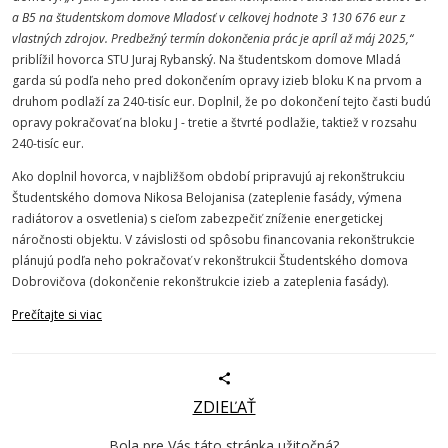
a B5 na študentskom domove Mladosť v celkovej hodnote 3 130 676 eur z
vlastných zdrojov. Predbežný termín dokončenia prác je apríl až máj 2025,“
priblížil hovorca STU Juraj Rybanský. Na študentskom domove Mladá
garda sú podľa neho pred dokončením opravy izieb bloku K na prvom a
druhom podlaží za 240-tisíc eur. Doplnil, že po dokončení tejto časti budú
opravy pokračovať na bloku J - tretie a štvrté podlažie, taktiež v rozsahu
240-tisíc eur.
Ako doplnil hovorca, v najbližšom období pripravujú aj rekonštrukciu
Študentského domova Nikosa Belojanisa (zateplenie fasády, výmena
radiátorov a osvetlenia) s cieľom zabezpečiť zníženie energetickej
náročnosti objektu. V závislosti od spôsobu financovania rekonštrukcie
plánujú podľa neho pokračovať v rekonštrukcii Študentského domova
Dobrovičova (dokončenie rekonštrukcie izieb a zateplenia fasády).
Prečítajte si viac
ZDIEĽAŤ
Bola pre Vás táto stránka užitočná?