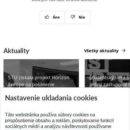
Áno
Nie
Aktuality
Všetky aktuality
STU získala projekt Horizon
Študentský tím z 
Europe na posilnenie
jediný zastupoval 
výskumu AI v oftalmol...
Južnej Kórei
Nastavenie ukladania cookies
Publikované 31.07.2026
Publikované 27.07.20
Táto webstránka používa súbory cookies na
prispôsobenie obsahu a reklám, poskytovanie funkcií
sociálnych médií a analýzu návštevnosti používame