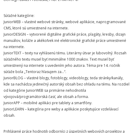
Súťažné kategórie:
JuniorWEB – vlastné webové stránky, webové aplikácie, naprogramované
CMS, ktoré sú umiestnené na internete.
JuniorDESIGN – vytvorené digitálne grafické práce, plagáty, kresby, dizajn
manuálov, koláže a akékoľvek iné elektronické grafické práce umiestnené
na internete.
JuniorTEXT – texty na vyhlásenú tému. Literárny útvar je ľubovoľný. Rozsah
súťažného textu musel byť minimálne 1000 znakov. Text musel byť
umiestnený na internete s uvedením jeho autora. Téma pre 14. ročník
súťaže bola „Tentoraz hlasujem za...“.
JuniorBLOG – vlastné blogy, fotoblogy, videoblogy, teda stránky/kanály,
kde sa nachádza jedinečný autorský obsah bez ohľadu na tému. Na rozdiel
od kategórie JuniorWEB sa primárne nehodnotila
vývojová/programátorská časť, ale obsah a forma.
JuniorAPP – mobilné aplikáci pre tablety a smartfóny.
JuniorLEARN – kategória pre weby a aplikácie poskytujúce vzdelávací
obsah.
Prihlásené práce hodnotili odborníci z úspešných webových projektov a