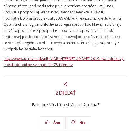
súčasne záštitu nad podujatím prijal prezident asociácie Emil Fitoš.
Podujatie podporil aj Bratislavský samosprávny kraj a SK-NIC.
Podujatie bolo aj prvou aktivitou AMAVET-u v realizácii projektu v rámci
Operačného programu Efektívna verejná správa, kde hlavným cieľom je
Inovácia poznatkov k prosperite – budovanie a posilňovanie medzi
sektorovej participácie s dôrazom na rozvoj potenciálu mládeže menej
rozvinutých regiónov v oblasti vedy a techniky. Projekt je podporený z
Európskeho sociálneho fondu.
https://www.pcrevue.sk/a/JUNIOR-INTERNET-AMAVET-2019--Na-odrazovy-
mostik-do-online-sveta-prislo-75-talentov
ZDIEĽAŤ
Bola pre Vás táto stránka užitočná?
Áno
Nie