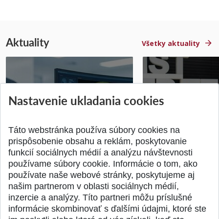
Aktuality
Všetky aktuality
STU získala projekt Horizon
Študentský tím z 
Nastavenie ukladania cookies
Europe na posilnenie
jediný zastupoval 
výskumu AI v oftalmol...
Južnej Kórei
Publikované 31.07.2026
Publikované 27.07.20
Táto webstránka používa súbory cookies na
prispôsobenie obsahu a reklám, poskytovanie
funkcií sociálnych médií a analýzu návštevnosti
používame súbory cookie. Informácie o tom, ako
používate naše webové stránky, poskytujeme aj
našim partnerom v oblasti sociálnych médií,
SPÄŤ NA VRCH
inzercie a analýzy. Títo partneri môžu príslušné
informácie skombinovať s ďalšími údajmi, ktoré ste