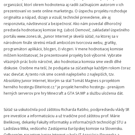
organizácií, ktorí okrem hodnotenia aj radili začínajúcim autorom v ich
prezentovaní vo svete online marketingu. O úspechu projektu rozhoduje
originalita a nápad, dizajn a vizuál, technické prevedenie, ale aj
responzivita, návštevnosť a bezpečnosť. Ako nám povedal dlhoročný
predseda hodnotiacej komisie Ing. Ľuboš Demovič, zakladateľ úspešného
portálu www.zones.sk, „Junior Internet je skvelá súťaž, na ktorej sa v
národnom finále stretnú mladí ambiciózni tvorcovia webu, grafiky,
programátori aplikácii, blogeri, či vlogeri. V mene hodnotiacej komisie
môžem konštatovať, že prezentované projekty boli výborné. Vybratie
víťazných prác bolo náročné, ako hodnotiaca komisia sme viedli dlhé
diskusie. Osobne ma teší, že podujatia sa zúčastňuje každým rokom čoraz
viac dievčat. Aj tento rok sme ocenili najlepšieho z najlepších, tzv.
Absolútny Junior Internet, ktorým sa stal Tomáš Magnes s projektom
herného hostingu EliteHost.cz.“ je projekt herného hostingu - prenájom
herných serverov pre hry Minecraft a GTA SA:MP a službu uloženia dát.
Súťaž sa uskutočnila pod záštitou Richarda Rašiho, podpredsedu vlády SR
pre investície a informatizáciu a už tradične pod záštitou prof. Márie
Bielikovej, dekanky Fakulty informatiky a informačných technológií STU a
Ladislava Mika, vedúceho Zastúpenia Európskej komisie na Slovensku.
Odborným garantom Junior Internet-u bola IT Asociácia Slovenska a