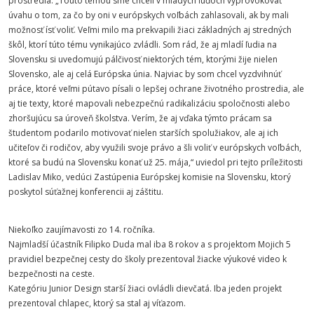
prostredia. „Touto témou sme chceli v mladých ľuďoch vyprovokovať
úvahu o tom, za čo by oni v európskych voľbách zahlasovali, ak by mali
možnosť ísť voliť. Veľmi milo ma prekvapili žiaci základných aj stredných
škôl, ktorí túto tému vynikajúco zvládli. Som rád, že aj mladí ľudia na
Slovensku si uvedomujú pálčivosť niektorých tém, ktorými žije nielen
Slovensko, ale aj celá Európska únia. Najviac by som chcel vyzdvihnúť
práce, ktoré veľmi pútavo písali o lepšej ochrane životného prostredia, ale
aj tie texty, ktoré mapovali nebezpečnú radikalizáciu spoločnosti alebo
zhoršujúcu sa úroveň školstva. Verím, že aj vďaka týmto prácam sa
študentom podarilo motivovať nielen starších spolužiakov, ale aj ich
učiteľov či rodičov, aby využili svoje právo a šli voliť v európskych voľbách,
ktoré sa budú na Slovensku konať už 25. mája,“ uviedol pri tejto príležitosti
Ladislav Miko, vedúci Zastúpenia Európskej komisie na Slovensku, ktorý
poskytol súťažnej konferencii aj záštitu.
Niekoľko zaujímavosti zo 14. ročníka.
Najmladší účastník Filipko Duda mal iba 8 rokov a s projektom Mojich 5
pravidiel bezpečnej cesty do školy prezentoval žiacke výukové video k
bezpečnosti na ceste.
Kategóriu Junior Design starší žiaci ovládli dievčatá. Iba jeden projekt
prezentoval chlapec, ktorý sa stal aj víťazom.