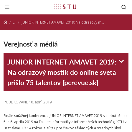
Prejsť na obsah
...
JUNIOR INTERNET AMAVET 2019: Na odrazový mostík do online sveta prišlo 75 talentov [pcrevue.sk]
Verejnosť a médiá
JUNIOR INTERNET AMAVET 2019:
Na odrazový mostík do online sveta
prišlo 75 talentov [pcrevue.sk]
PUBLIKOVANÉ 10. apríl 2019
Finále súťažnej konferencie JUNIOR INTERNET AMAVET 2019 sa uskutočnilo
5. a 6. apríla 2019 na Fakulte informatiky a informačných technológií STU v
Bratislave. Už 14 rokov je súťaž pre žiakov základných a stredných škôl