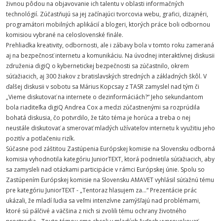
živnou pôdou na objavovanie ich talentu v oblasti informačných
technológií. Zúčastňujú sa jej začínajúci tvorcovia webu, grafici, dizajnéri,
programátori mobilných aplikácií a blogeri, ktorých práce boli odbornou
komisiou vybrané na celoslovenské finále.
Prehliadka kreativity, odbornosti, ale i zábavy bola v tomto roku zameraná
aj na bezpečnosť internetu a komunikáciu. Na úvodnej interaktívnej diskusii
združenia digiQ o kybernetickej bezpečnosti sa zúčastnilo, okrem
súťažiacich, aj 300 žiakov z bratislavských stredných a základných škôl. V
ďalšej diskusii v sobotu sa Márius Kopcsay z TASR zamyslel nad tým či
„Vieme diskutovať na internete o dezinformáciách?“ Jeho sekundantom
bola riaditeľka digiQ Andrea Cox a medzi zúčastnenými sa rozprúdila
bohatá diskusia, čo potvrdilo, že táto téma je horúca a treba o nej
neustále diskutovať a smerovať mladých užívateľov internetu k využitiu jeho
pozitív a potlačeniu rizík.
Súčasne pod záštitou Zastúpenia Európskej komisie na Slovensku odborná
komisia vyhodnotila kategóriu JuniorTEXT, ktorá podnietila súťažiacich, aby
sa zamysleli nad otázkami participácie v rámci Európskej únie. Spolu so
Zastúpením Európskej komisie na Slovensku AMAVET vyhlásil súťažnú tému
pre kategóriu JuniorTEXT - „Tentoraz hlasujem za...“ Prezentácie prác
ukázali, že mladí ľudia sa veľmi intenzívne zamýšľajú nad problémami,
ktoré sú pálčivé a väčšina z nich si zvolili tému ochrany životného