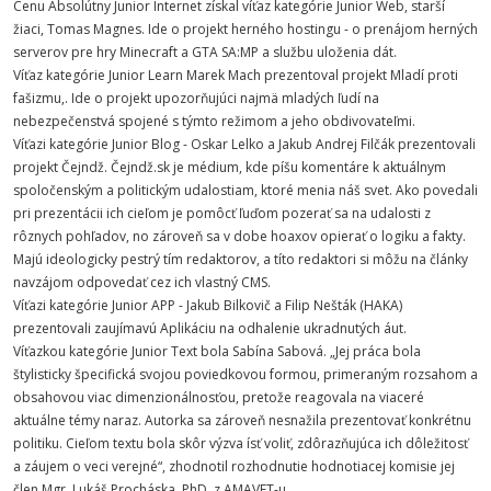
Cenu Absolútny Junior Internet získal víťaz kategórie Junior Web, starší
žiaci, Tomas Magnes. Ide o projekt herného hostingu - o prenájom herných
serverov pre hry Minecraft a GTA SA:MP a službu uloženia dát.
Víťaz kategórie Junior Learn Marek Mach prezentoval projekt Mladí proti
fašizmu,. Ide o projekt upozorňujúci najmä mladých ľudí na
nebezpečenstvá spojené s týmto režimom a jeho obdivovateľmi.
Víťazi kategórie Junior Blog - Oskar Lelko a Jakub Andrej Filčák prezentovali
projekt Čejndž. Čejndž.sk je médium, kde píšu komentáre k aktuálnym
spoločenským a politickým udalostiam, ktoré menia náš svet. Ako povedali
pri prezentácii ich cieľom je pomôcť ľuďom pozerať sa na udalosti z
rôznych pohľadov, no zároveň sa v dobe hoaxov opierať o logiku a fakty.
Majú ideologicky pestrý tím redaktorov, a títo redaktori si môžu na články
navzájom odpovedať cez ich vlastný CMS.
Víťazi kategórie Junior APP - Jakub Bilkovič a Filip Nešták (HAKA)
prezentovali zaujímavú Aplikáciu na odhalenie ukradnutých áut.
Víťazkou kategórie Junior Text bola Sabína Sabová. „Jej práca bola
štylisticky špecifická svojou poviedkovou formou, primeraným rozsahom a
obsahovou viac dimenzionálnosťou, pretože reagovala na viaceré
aktuálne témy naraz. Autorka sa zároveň nesnažila prezentovať konkrétnu
politiku. Cieľom textu bola skôr výzva ísť voliť, zdôrazňujúca ich dôležitosť
a záujem o veci verejné“, zhodnotil rozhodnutie hodnotiacej komisie jej
člen Mgr. Lukáš Procháska, PhD. z AMAVET-u.