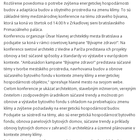
Rozšírenie povedomia o potrebe zvýšenia energetickej hospodárnosti
budov a adaptácia budov a obytného prostredia na zmenu klímy. To sú
základné témy medzinárodnej konferencie na tému zdravého bývania,
ktorá sa koná vo štvrtok od 14.00 h v Zrkadlovej sieni bratislavského
Primaciálneho paláca.
Konferenciu organizuje Útvar hlavnej architektky mesta Bratislava a
podujatie sa koná v rámci osvetovej kampane "Bývajme zdravo!". Na
konferencii svetoví architekti z Viedne a Paríža predstavia ich projekty
obnovy a tiež súčasné spôsoby a štandardy vo výstavbe v európskom
kontexte. "Ambasádori kampane "Bývajme zdravo!" predstavia súčasné
témy v tvorbe mestského prostredia, navrhovania budov a obnove
súčasného bytového fondu v kontexte zmeny klímy a energetickej
hospodárnosti objektov," spresňuje hlavné mesto na svojom webe.
Cieľom konferencie je ukázať architektom, stavebným inžinierom, verejným
činiteľom i zodpovedným úradníkom súčasné trendy a možnosti pri
obnove a výstavbe bytového fondu s ohľadom na prebiehajúcu zmenu
klímy a zvýšenie požiadavky na energetickú hospodárnosť budov.
Podujatie sa sústredí na témy, ako sú energetická hospodárnosť bytového
fondu, obnova panelových bytových domov, súčasne trendy a príklady
obnovy bytových domov v zahraničí či architektúra a územné plánovanie v
kontexte zmeny klímy.