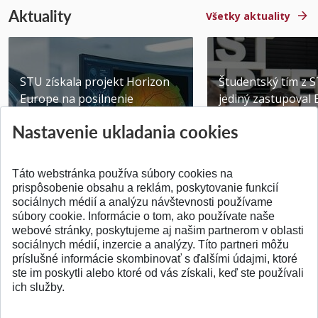
Aktuality
Všetky aktuality
STU získala projekt Horizon
Študentský tím z 
Europe na posilnenie
jediný zastupoval 
výskumu AI v oftalmol...
Južnej Kórei
Nastavenie ukladania cookies
Publikované 31.07.2026
Publikované 27.07.20
Táto webstránka používa súbory cookies na
prispôsobenie obsahu a reklám, poskytovanie funkcií
sociálnych médií a analýzu návštevnosti používame
súbory cookie. Informácie o tom, ako používate naše
webové stránky, poskytujeme aj našim partnerom v oblasti
SPÄŤ NA VRCH
sociálnych médií, inzercie a analýzy. Títo partneri môžu
príslušné informácie skombinovať s ďalšími údajmi, ktoré
ste im poskytli alebo ktoré od vás získali, keď ste používali
ich služby.