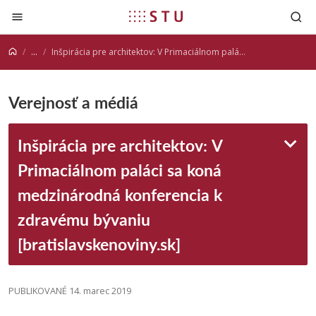
Prejsť na obsah
...
Inšpirácia pre architektov: V Primaciálnom paláci sa koná medzinárodná konferencia k zdravému bývaniu [bratislavskenoviny.sk]
Verejnosť a médiá
Inšpirácia pre architektov: V
Primaciálnom paláci sa koná
medzinárodná konferencia k
zdravému bývaniu
[bratislavskenoviny.sk]
PUBLIKOVANÉ 14. marec 2019