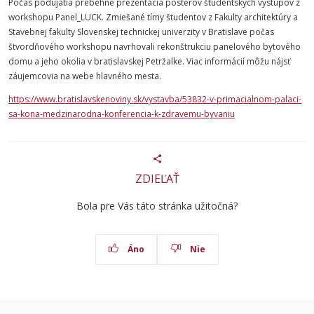
Počas podujatia prebehne prezentácia posterov študentských výstupov z
workshopu Panel_LUCK. Zmiešané tímy študentov z Fakulty architektúry a
Stavebnej fakulty Slovenskej technickej univerzity v Bratislave počas
štvordňového workshopu navrhovali rekonštrukciu panelového bytového
domu a jeho okolia v bratislavskej Petržalke. Viac informácií môžu nájsť
záujemcovia na webe hlavného mesta.
https://www.bratislavskenoviny.sk/vystavba/53832-v-primacialnom-palaci-
sa-kona-medzinarodna-konferencia-k-zdravemu-byvaniu
ZDIEĽAŤ
Bola pre Vás táto stránka užitočná?
Áno
Nie