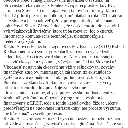
období a preto stratégiu budovania inovačného systému na
Slovensku treba vnímať v kontexte čerpania prostriedkov EÚ.
„To, čo si Slovensko musí opätovne stanoviť sú priority. Máme
síce 12 priorít pre vednú politiku, ktoré platia do roku 2015, ale sú
také široké a je ich tak veľa, že v princípe priority ani nemáme,“
pokračoval Sipko. Zároveň dodal, že vďaka eurofondom sa však
vykryštalizovali štyri témy, ktoré treba rozvíjať. Ide o energiu,
informačno-komunikačné technológie, biotechnológie a
materiálový výskum.
Rektor Slovenskej technickej univerzity v Bratislave (STU) Robert
Redhammer sa vo svojej prezentácii zameral na vysvetlenie
jednotlivých častí tézy workshopu: „Ako vhodne a udržateľne
nastaviť ekosystém výskumu, vývoja a inovácií na Slovensku?“
Vhodnosť nastavenia ekosystému vidí v rešpektovaní povahy
finančných zdrojov, minimálnych zásahoch do existujúceho
systému a v maximálnom účinku pri limitovaných zdrojoch.
Podobne ako Stanislav Sipko, financovanie slovenskej vedy
primárne z eurofondov považuje za nevhodné.
„Je absolútne absurdné, aby sa proces výskumu financoval zo
štrukturálnych fondov. Operačný program na výskum je
financovaný z ERDF, teda z fondu kapitálového, čiže je určený
predovšetkým na budovanie infraštruktúry, nie procesu výskumu,
nie hľadania,“ vysvetlil profesor.
Rektor STU zároveň zdôraznil význam medzinárodného rozmeru
pri vede a inováciách. „Novosť musí byť globálna. Nestačí, že sme