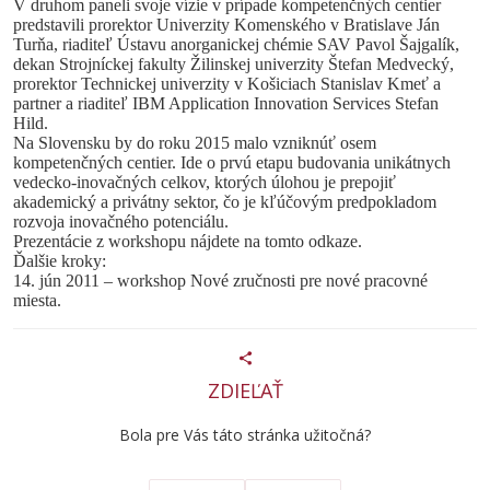
V druhom paneli svoje vízie v prípade kompetenčných centier
predstavili prorektor Univerzity Komenského v Bratislave Ján
Turňa, riaditeľ Ústavu anorganickej chémie SAV Pavol Šajgalík,
dekan Strojníckej fakulty Žilinskej univerzity Štefan Medvecký,
prorektor Technickej univerzity v Košiciach Stanislav Kmeť a
partner a riaditeľ IBM Application Innovation Services Stefan
Hild.
Na Slovensku by do roku 2015 malo vzniknúť osem
kompetenčných centier. Ide o prvú etapu budovania unikátnych
vedecko-inovačných celkov, ktorých úlohou je prepojiť
akademický a privátny sektor, čo je kľúčovým predpokladom
rozvoja inovačného potenciálu.
Prezentácie z workshopu nájdete na tomto odkaze.
Ďalšie kroky:
14. jún 2011 – workshop Nové zručnosti pre nové pracovné
miesta.
ZDIEĽAŤ
Bola pre Vás táto stránka užitočná?