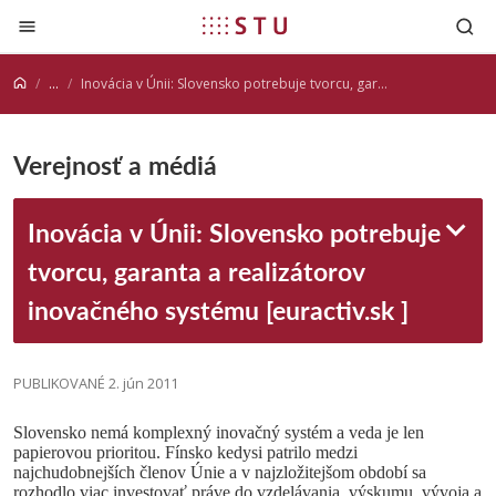
Prejsť na obsah
...
Inovácia v Únii: Slovensko potrebuje tvorcu, garanta a realizátorov inovačného systému [euractiv.sk ]
Verejnosť a médiá
Inovácia v Únii: Slovensko potrebuje
tvorcu, garanta a realizátorov
inovačného systému [euractiv.sk ]
PUBLIKOVANÉ 2. jún 2011
Slovensko nemá komplexný inovačný systém a veda je len
papierovou prioritou. Fínsko kedysi patrilo medzi
najchudobnejších členov Únie a v najzložitejšom období sa
rozhodlo viac investovať práve do vzdelávania, výskumu, vývoja a