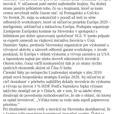
inovácií. V súčasnosti patrí medzi najbohatšie krajiny. Na druhej
strane jasným príkladom toho, čo sa s krajinami, ktoré sa touto
cestou nevybrali môže časom stať, sú Portugalsko a Grécko.
Vo štvrtok 26. mája sa uskutočnil v poradí už tretí zo série
odborných workshopov, ktoré sú súčasťou projektu Európa 2020 –
inteligentná, udržateľná a inkluzívna Európa. Podujatia organizuje
Zastúpenie Európskej komisie na Slovensku v spolupráci s
Inštitútom pre dobre spravovanú spoločnosť SGI. V tomto prípade
sa experti zamerali na vlajkovú iniciatívu Inovácia v Únii.
Stanislav Sipko, predseda Slovenskej organizácie pre výskumné a
vývojové aktivity a zároveň odborný garant workshopu, v úvode
poukázal, že Európa v oblasti výskumu a vývoja zaostáva za USA
a Japonskom najmä pre nízku úroveň súkromných investícií.
Okrem toho, čoraz väčší konkurenčný tlak je zo strany rýchlo
rastúcich ekonomík akými sú Čína či India
Členské štáty po neúspechu Lisabonskej stratégie v júni 2010
prijali novú hospodársku stratégiu Európa 2020. Jej súčasťou je
cieľ dosiahnuť v priebehu najbližšej dekády investície do výskumu
a vývoja na úrovni 3 % HDP. Podľa Stanislava Sipka význam
takýchto stratégií nie je v číslach, ale v tom, že sa takéto témy
dostávajú do povedomia rozhodovateľov, že ide o oblasť, do ktorej
sa oplatí investovať. „Vďaka tomu sa veda stala aspoň papierovou
prioritou.“
Pri zhodnotení stavu vedy a inovácií na Slovensku skonštatoval, že
v krajine stále neexistuje komplexný inovačný systém. Ďalej sa