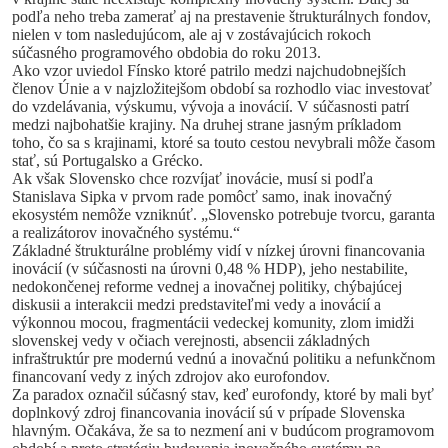
podľa neho treba zamerať aj na prestavenie štrukturálnych fondov,
nielen v tom nasledujúcom, ale aj v zostávajúcich rokoch
súčasného programového obdobia do roku 2013.
Ako vzor uviedol Fínsko ktoré patrilo medzi najchudobnejších
členov Únie a v najzložitejšom období sa rozhodlo viac investovať
do vzdelávania, výskumu, vývoja a inovácií. V súčasnosti patrí
medzi najbohatšie krajiny. Na druhej strane jasným príkladom
toho, čo sa s krajinami, ktoré sa touto cestou nevybrali môže časom
stať, sú Portugalsko a Grécko.
Ak však Slovensko chce rozvíjať inovácie, musí si podľa
Stanislava Sipka v prvom rade pomôcť samo, inak inovačný
ekosystém nemôže vzniknúť. „Slovensko potrebuje tvorcu, garanta
a realizátorov inovačného systému.“
Základné štrukturálne problémy vidí v nízkej úrovni financovania
inovácií (v súčasnosti na úrovni 0,48 % HDP), jeho nestabilite,
nedokončenej reforme vednej a inovačnej politiky, chýbajúcej
diskusii a interakcii medzi predstaviteľmi vedy a inovácií a
výkonnou mocou, fragmentácii vedeckej komunity, zlom imidži
slovenskej vedy v očiach verejnosti, absencii základných
infraštruktúr pre modernú vednú a inovačnú politiku a nefunkčnom
financovaní vedy z iných zdrojov ako eurofondov.
Za paradox označil súčasný stav, keď eurofondy, ktoré by mali byť
doplnkový zdroj financovania inovácií sú v prípade Slovenska
hlavným. Očakáva, že sa to nezmení ani v budúcom programovom