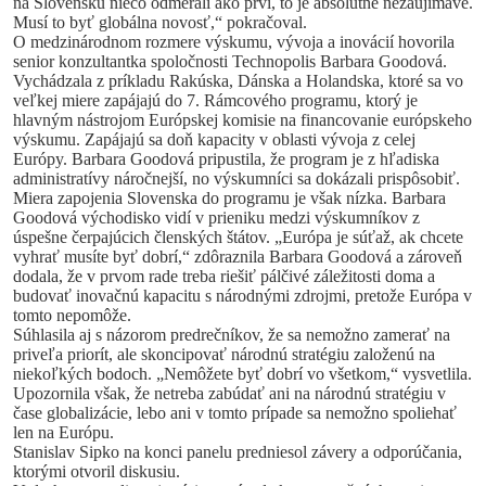
na Slovensku niečo odmerali ako prví, to je absolútne nezaujímavé.
Musí to byť globálna novosť,“ pokračoval.
O medzinárodnom rozmere výskumu, vývoja a inovácií hovorila
senior konzultantka spoločnosti Technopolis Barbara Goodová.
Vychádzala z príkladu Rakúska, Dánska a Holandska, ktoré sa vo
veľkej miere zapájajú do 7. Rámcového programu, ktorý je
hlavným nástrojom Európskej komisie na financovanie európskeho
výskumu. Zapájajú sa doň kapacity v oblasti vývoja z celej
Európy. Barbara Goodová pripustila, že program je z hľadiska
administratívy náročnejší, no výskumníci sa dokázali prispôsobiť.
Miera zapojenia Slovenska do programu je však nízka. Barbara
Goodová východisko vidí v prieniku medzi výskumníkov z
úspešne čerpajúcich členských štátov. „Európa je súťaž, ak chcete
vyhrať musíte byť dobrí,“ zdôraznila Barbara Goodová a zároveň
dodala, že v prvom rade treba riešiť pálčivé záležitosti doma a
budovať inovačnú kapacitu s národnými zdrojmi, pretože Európa v
tomto nepomôže.
Súhlasila aj s názorom predrečníkov, že sa nemožno zamerať na
priveľa priorít, ale skoncipovať národnú stratégiu založenú na
niekoľkých bodoch. „Nemôžete byť dobrí vo všetkom,“ vysvetlila.
Upozornila však, že netreba zabúdať ani na národnú stratégiu v
čase globalizácie, lebo ani v tomto prípade sa nemožno spoliehať
len na Európu.
Stanislav Sipko na konci panelu predniesol závery a odporúčania,
ktorými otvoril diskusiu.