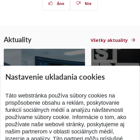
Áno
Nie
Aktuality
Všetky aktuality
STU získala projekt Horizon
Študentský tím z 
Nastavenie ukladania cookies
Europe na posilnenie
jediný zastupoval 
výskumu AI v oftalmol...
Južnej Kórei
Publikované 31.07.2026
Publikované 27.07.20
Táto webstránka používa súbory cookies na
prispôsobenie obsahu a reklám, poskytovanie
funkcií sociálnych médií a analýzu návštevnosti
používame súbory cookie. Informácie o tom, ako
používate naše webové stránky, poskytujeme aj
našim partnerom v oblasti sociálnych médií,
SPÄŤ NA VRCH
inzercie a analýzy. Títo partneri môžu príslušné