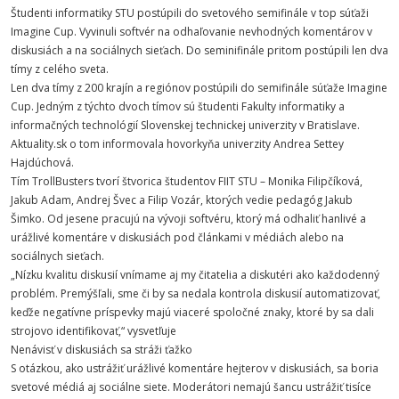
Študenti informatiky STU postúpili do svetového semifinále v top súťaži
Imagine Cup. Vyvinuli softvér na odhaľovanie nevhodných komentárov v
diskusiách a na sociálnych sieťach. Do seminifinále pritom postúpili len dva
tímy z celého sveta.
Len dva tímy z 200 krajín a regiónov postúpili do semifinále súťaže Imagine
Cup. Jedným z týchto dvoch tímov sú študenti Fakulty informatiky a
informačných technológií Slovenskej technickej univerzity v Bratislave.
Aktuality.sk o tom informovala hovorkyňa univerzity Andrea Settey
Hajdúchová.
Tím TrollBusters tvorí štvorica študentov FIIT STU – Monika Filipčíková,
Jakub Adam, Andrej Švec a Filip Vozár, ktorých vedie pedagóg Jakub
Šimko. Od jesene pracujú na vývoji softvéru, ktorý má odhaliť hanlivé a
urážlivé komentáre v diskusiách pod článkami v médiách alebo na
sociálnych sieťach.
„Nízku kvalitu diskusií vnímame aj my čitatelia a diskutéri ako každodenný
problém. Premýšľali, sme či by sa nedala kontrola diskusií automatizovať,
keďže negatívne príspevky majú viaceré spoločné znaky, ktoré by sa dali
strojovo identifikovať,“ vysvetľuje
Nenávisť v diskusiách sa stráži ťažko
S otázkou, ako ustrážiť urážlivé komentáre hejterov v diskusiách, sa boria
svetové médiá aj sociálne siete. Moderátori nemajú šancu ustrážiť tisíce