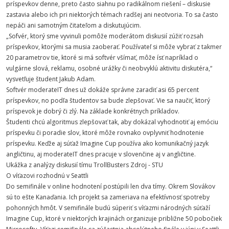
príspevkov denne, preto často siahnu po radikálnom riešení – diskusie
zastavia alebo ich pri niektorých témach radšej ani neotvoria. To sa často
nepáči ani samotným čitateľom a diskutujúcim.
„Sofvér, ktorý sme vyvinuli pomôže moderátom diskusií zúžiť rozsah
príspevkov, ktorými sa musia zaoberať. Používateľ si môže vybrať z takmer
20 parametrov tie, ktoré si má softvér všímať, môže ísť napríklad o
vulgárne slová, reklamu, osobné urážky či neobvyklú aktivitu diskutéra,“
vysvetľuje študent Jakub Adam.
Softvér moderateIT dnes už dokáže správne zaradiť asi 65 percent
príspevkov, no podľa študentov sa bude zlepšovať. Vie sa naučiť, ktorý
príspevok je dobrý či zlý. Na základe konkrétnych príkladov.
Študenti chcú algoritmus zlepšovať tak, aby dokázal vyhodnotiť aj emóciu
príspevku či poradie slov, ktoré môže rovnako ovplyvniť hodnotenie
príspevku. Keďže aj súťaž Imagine Cup používa ako komunikačný jazyk
angličtinu, aj moderateIT dnes pracuje v slovenčine aj v angličtine.
Ukážka z analýzy diskusií tímu TrollBusters Zdroj - STU
O víťazovi rozhodnú v Seattli
Do semifinále v online hodnotení postúpili len dva tímy. Okrem Slovákov
sú to ešte Kanaďania. Ich projekt sa zameriava na efektívnosť spotreby
pohonných hmôt. V semifinále budú súperiť s víťazmi národných súťaží
Imagine Cup, ktoré v niektorých krajinách organizuje približne 50 pobočiek