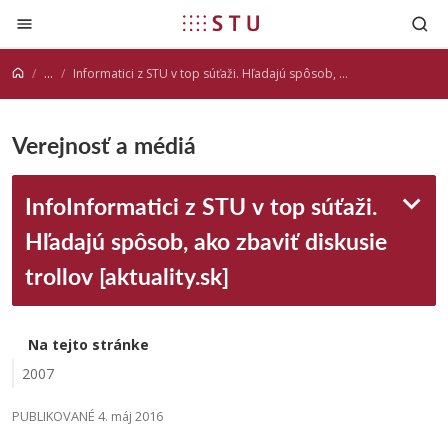
Prejsť na obsah
...
Informatici z STU v top súťaži. Hľadajú spôsob, ako zbaviť diskusie trollov [aktuality.sk]
Verejnosť a médiá
InfoInformatici z STU v top súťaži.
Hľadajú spôsob, ako zbaviť diskusie
trollov [aktuality.sk]
Na tejto stránke
2007
PUBLIKOVANÉ 4. máj 2016