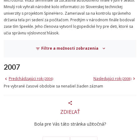
Microsoftu. Víťazi semifinále sa zúčastnia absolútneho finále v júni v Seattli.
Minulý rok vyhrali národné kolo informatici zo Slovenskej technickej
univerzity s projektom SpineHero. Zameriaval sa na kontrolu správneho
držania tela pri sedení za počítačom. Predtým v národnom finále bodoval
zase tím Speekle. Jeho členovia vytvoril logopedické hry pre deti, ktoré sa
učia správnu výslovnosť hlások.
Filtre a možnosti zobrazenia
2007
Predchádzajúci rok
Nasledujúci rok
(2006)
(2008)
Pre vybrané časové obdobie sa nenašiel žiaden záznam
ZDIEĽAŤ
Bola pre Vás táto stránka užitočná?