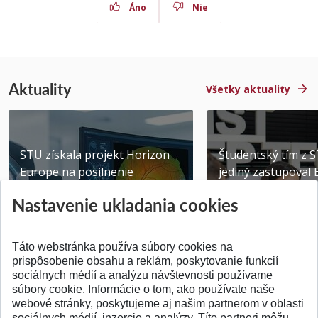
Áno
Nie
Aktuality
Všetky aktuality
STU získala projekt Horizon
Študentský tím z 
Europe na posilnenie
jediný zastupoval 
výskumu AI v oftalmol...
Južnej Kórei
Nastavenie ukladania cookies
Publikované 31.07.2026
Publikované 27.07.20
Táto webstránka používa súbory cookies na
prispôsobenie obsahu a reklám, poskytovanie funkcií
sociálnych médií a analýzu návštevnosti používame
súbory cookie. Informácie o tom, ako používate naše
webové stránky, poskytujeme aj našim partnerom v oblasti
SPÄŤ NA VRCH
sociálnych médií, inzercie a analýzy. Títo partneri môžu