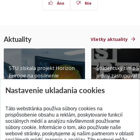
Áno
Nie
Aktuality
Všetky aktuality
STU získala projekt Horizon
Študentský tím z 
Europe na posilnenie
jediný zastupoval 
výskumu AI v oftalmol...
Južnej Kórei
Nastavenie ukladania cookies
Publikované 31.07.2026
Publikované 27.07.20
Táto webstránka používa súbory cookies na
prispôsobenie obsahu a reklám, poskytovanie funkcií
sociálnych médií a analýzu návštevnosti používame
súbory cookie. Informácie o tom, ako používate naše
webové stránky, poskytujeme aj našim partnerom v oblasti
SPÄŤ NA VRCH
sociálnych médií, inzercie a analýzy. Títo partneri môžu