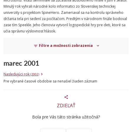
Microsoftu. Víťazi semifinále sa zúčastnia absolútneho finále v júni v Seattli.
Minulý rok vyhrali národné kolo informatici zo Slovenskej technickej
univerzity s projektom SpineHero. Zameriaval sa na kontrolu správneho
držania tela pri sedení za počítačom. Predtým v národnom finále bodoval
zase tím Speekle. Jeho členovia vytvoril logopedické hry pre deti, ktoré sa
učia správnu výslovnosť hlások.
Filtre a možnosti zobrazenia
marec 2001
Nasledujúci rok
(2002)
Pre vybrané časové obdobie sa nenašiel žiaden záznam
ZDIEĽAŤ
Bola pre Vás táto stránka užitočná?