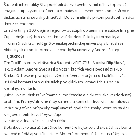
Študenti informatiky STU postúpili do svetového semifinále v top súťaži
Imagine Cup. Vyvinuli softvér na odhaľovanie nevhodných komentárov v
diskusiách a na sociálnych sieťach. Do seminifinále pritom postúpili len dva
tímy z celého sveta.
Len dva tímy z 200 krajín a regiónov postúpili do semifinále súťaže Imagine
Cup. Jedným z týchto dvoch tímov sú študenti Fakulty informatiky a
informačných technológií Slovenskej technickej univerzity v Bratislave.
Aktuality.sk o tom informovala hovorkyňa univerzity Andrea Settey
Hajdúchová.
Tím TrollBusters tvorí štvorica študentov FIIT STU – Monika Filipčíková,
Jakub Adam, Andrej Švec a Filip Vozár, ktorých vedie pedagóg Jakub
Šimko. Od jesene pracujú na vývoji softvéru, ktorý má odhaliť hanlivé a
urážlivé komentáre v diskusiách pod článkami v médiách alebo na
sociálnych sieťach.
„Nízku kvalitu diskusií vnímame aj my čitatelia a diskutéri ako každodenný
problém. Premýšľali, sme či by sa nedala kontrola diskusií automatizovať,
keďže negatívne príspevky majú viaceré spoločné znaky, ktoré by sa dali
strojovo identifikovať,“ vysvetľuje
Nenávisť v diskusiách sa stráži ťažko
S otázkou, ako ustrážiť urážlivé komentáre hejterov v diskusiách, sa boria
svetové médiá aj sociálne siete. Moderátori nemajú šancu ustrážiť tisíce