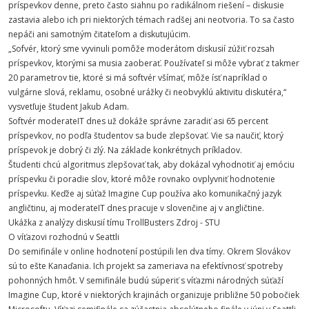
príspevkov denne, preto často siahnu po radikálnom riešení – diskusie
zastavia alebo ich pri niektorých témach radšej ani neotvoria. To sa často
nepáči ani samotným čitateľom a diskutujúcim.
„Sofvér, ktorý sme vyvinuli pomôže moderátom diskusií zúžiť rozsah
príspevkov, ktorými sa musia zaoberať. Používateľ si môže vybrať z takmer
20 parametrov tie, ktoré si má softvér všímať, môže ísť napríklad o
vulgárne slová, reklamu, osobné urážky či neobvyklú aktivitu diskutéra,“
vysvetľuje študent Jakub Adam.
Softvér moderateIT dnes už dokáže správne zaradiť asi 65 percent
príspevkov, no podľa študentov sa bude zlepšovať. Vie sa naučiť, ktorý
príspevok je dobrý či zlý. Na základe konkrétnych príkladov.
Študenti chcú algoritmus zlepšovať tak, aby dokázal vyhodnotiť aj emóciu
príspevku či poradie slov, ktoré môže rovnako ovplyvniť hodnotenie
príspevku. Keďže aj súťaž Imagine Cup používa ako komunikačný jazyk
angličtinu, aj moderateIT dnes pracuje v slovenčine aj v angličtine.
Ukážka z analýzy diskusií tímu TrollBusters Zdroj - STU
O víťazovi rozhodnú v Seattli
Do semifinále v online hodnotení postúpili len dva tímy. Okrem Slovákov
sú to ešte Kanaďania. Ich projekt sa zameriava na efektívnosť spotreby
pohonných hmôt. V semifinále budú súperiť s víťazmi národných súťaží
Imagine Cup, ktoré v niektorých krajinách organizuje približne 50 pobočiek