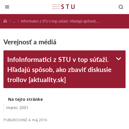
Prejsť na obsah
...
Informatici z STU v top súťaži. Hľadajú spôsob, ako zbaviť diskusie trollov [aktuality.sk]
Verejnosť a médiá
InfoInformatici z STU v top súťaži.
Hľadajú spôsob, ako zbaviť diskusie
trollov [aktuality.sk]
Na tejto stránke
marec 2001
PUBLIKOVANÉ 4. máj 2016