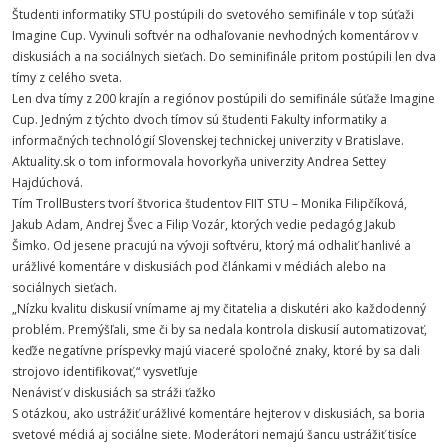
Študenti informatiky STU postúpili do svetového semifinále v top súťaži
Imagine Cup. Vyvinuli softvér na odhaľovanie nevhodných komentárov v
diskusiách a na sociálnych sieťach. Do seminifinále pritom postúpili len dva
tímy z celého sveta.
Len dva tímy z 200 krajín a regiónov postúpili do semifinále súťaže Imagine
Cup. Jedným z týchto dvoch tímov sú študenti Fakulty informatiky a
informačných technológií Slovenskej technickej univerzity v Bratislave.
Aktuality.sk o tom informovala hovorkyňa univerzity Andrea Settey
Hajdúchová.
Tím TrollBusters tvorí štvorica študentov FIIT STU – Monika Filipčíková,
Jakub Adam, Andrej Švec a Filip Vozár, ktorých vedie pedagóg Jakub
Šimko. Od jesene pracujú na vývoji softvéru, ktorý má odhaliť hanlivé a
urážlivé komentáre v diskusiách pod článkami v médiách alebo na
sociálnych sieťach.
„Nízku kvalitu diskusií vnímame aj my čitatelia a diskutéri ako každodenný
problém. Premýšľali, sme či by sa nedala kontrola diskusií automatizovať,
keďže negatívne príspevky majú viaceré spoločné znaky, ktoré by sa dali
strojovo identifikovať,“ vysvetľuje
Nenávisť v diskusiách sa stráži ťažko
S otázkou, ako ustrážiť urážlivé komentáre hejterov v diskusiách, sa boria
svetové médiá aj sociálne siete. Moderátori nemajú šancu ustrážiť tisíce