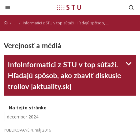
Prejsť na obsah
...
Informatici z STU v top súťaži. Hľadajú spôsob, ako zbaviť diskusie trollov [aktuality.sk]
Verejnosť a médiá
InfoInformatici z STU v top súťaži.
Hľadajú spôsob, ako zbaviť diskusie
trollov [aktuality.sk]
Na tejto stránke
december 2024
PUBLIKOVANÉ 4. máj 2016