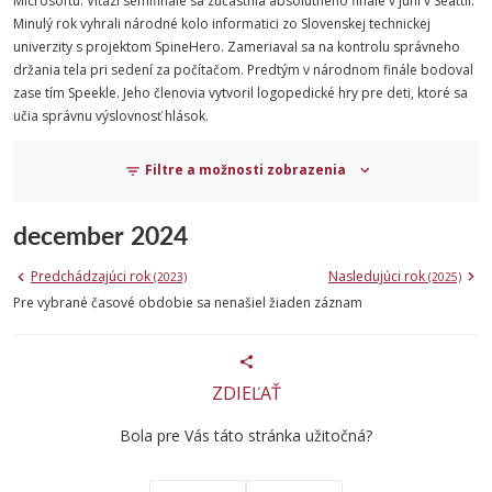
Microsoftu. Víťazi semifinále sa zúčastnia absolútneho finále v júni v Seattli.
Minulý rok vyhrali národné kolo informatici zo Slovenskej technickej
univerzity s projektom SpineHero. Zameriaval sa na kontrolu správneho
držania tela pri sedení za počítačom. Predtým v národnom finále bodoval
zase tím Speekle. Jeho členovia vytvoril logopedické hry pre deti, ktoré sa
učia správnu výslovnosť hlások.
Filtre a možnosti zobrazenia
december 2024
Predchádzajúci rok
Nasledujúci rok
(2023)
(2025)
Pre vybrané časové obdobie sa nenašiel žiaden záznam
ZDIEĽAŤ
Bola pre Vás táto stránka užitočná?