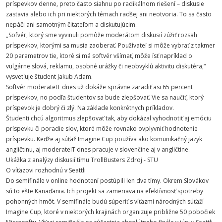
príspevkov denne, preto často siahnu po radikálnom riešení – diskusie
zastavia alebo ich pri niektorých témach radšej ani neotvoria. To sa často
nepáči ani samotným čitateľom a diskutujúcim.
„Sofvér, ktorý sme vyvinuli pomôže moderátom diskusií zúžiť rozsah
príspevkov, ktorými sa musia zaoberať. Používateľ si môže vybrať z takmer
20 parametrov tie, ktoré si má softvér všímať, môže ísť napríklad o
vulgárne slová, reklamu, osobné urážky či neobvyklú aktivitu diskutéra,“
vysvetľuje študent Jakub Adam.
Softvér moderateIT dnes už dokáže správne zaradiť asi 65 percent
príspevkov, no podľa študentov sa bude zlepšovať. Vie sa naučiť, ktorý
príspevok je dobrý či zlý. Na základe konkrétnych príkladov.
Študenti chcú algoritmus zlepšovať tak, aby dokázal vyhodnotiť aj emóciu
príspevku či poradie slov, ktoré môže rovnako ovplyvniť hodnotenie
príspevku. Keďže aj súťaž Imagine Cup používa ako komunikačný jazyk
angličtinu, aj moderateIT dnes pracuje v slovenčine aj v angličtine.
Ukážka z analýzy diskusií tímu TrollBusters Zdroj - STU
O víťazovi rozhodnú v Seattli
Do semifinále v online hodnotení postúpili len dva tímy. Okrem Slovákov
sú to ešte Kanaďania. Ich projekt sa zameriava na efektívnosť spotreby
pohonných hmôt. V semifinále budú súperiť s víťazmi národných súťaží
Imagine Cup, ktoré v niektorých krajinách organizuje približne 50 pobočiek