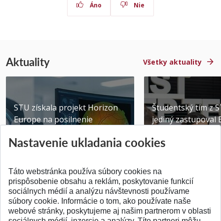
Áno
Nie
Aktuality
Všetky aktuality
STU získala projekt Horizon
Študentský tím z 
Europe na posilnenie
jediný zastupoval 
výskumu AI v oftalmol...
Južnej Kórei
Nastavenie ukladania cookies
Publikované 31.07.2026
Publikované 27.07.20
Táto webstránka používa súbory cookies na
prispôsobenie obsahu a reklám, poskytovanie funkcií
sociálnych médií a analýzu návštevnosti používame
súbory cookie. Informácie o tom, ako používate naše
webové stránky, poskytujeme aj našim partnerom v oblasti
SPÄŤ NA VRCH
sociálnych médií, inzercie a analýzy. Títo partneri môžu