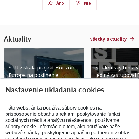
Áno
Nie
Aktuality
Všetky aktuality
STU získala projekt Horizon
Študentský tím z 
Europe na posilnenie
jediný zastupoval 
výskumu AI v oftalmol...
Južnej Kórei
Nastavenie ukladania cookies
Publikované 31.07.2026
Publikované 27.07.20
Táto webstránka používa súbory cookies na
prispôsobenie obsahu a reklám, poskytovanie funkcií
sociálnych médií a analýzu návštevnosti používame
súbory cookie. Informácie o tom, ako používate naše
webové stránky, poskytujeme aj našim partnerom v oblasti
SPÄŤ NA VRCH
sociálnych médií, inzercie a analýzy. Títo partneri môžu