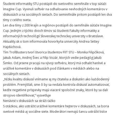
Študenti informatiky STU postúpili do svetového semifinále v top súťaži
Imagine Cup. Vyvinuli softvér na odhaľovanie nevhodných komentárov v
diskusiách a na sociálnych sieťach. Do seminifinále pritom postúpili len dva
tímy z celého sveta.
Len dva tímy z 200 krajín a regiónov postúpili do semifinále súťaže Imagine
Cup. Jedným z týchto dvoch tímov sú študenti Fakulty informatiky a
informačných technológií Slovenskej technickej univerzity v Bratislave.
Aktuality.sk o tom informovala hovorkyňa univerzity Andrea Settey
Hajdúchová.
Tím TrollBusters tvorí štvorica študentov FIIT STU – Monika Filipčíková,
Jakub Adam, Andrej Švec a Filip Vozár, ktorých vedie pedagóg Jakub
Šimko. Od jesene pracujú na vývoji softvéru, ktorý má odhaliť hanlivé a
urážlivé komentáre v diskusiách pod článkami v médiách alebo na
sociálnych sieťach.
„Nízku kvalitu diskusií vnímame aj my čitatelia a diskutéri ako každodenný
problém. Premýšľali, sme či by sa nedala kontrola diskusií automatizovať,
keďže negatívne príspevky majú viaceré spoločné znaky, ktoré by sa dali
strojovo identifikovať,“ vysvetľuje
Nenávisť v diskusiách sa stráži ťažko
S otázkou, ako ustrážiť urážlivé komentáre hejterov v diskusiách, sa boria
svetové médiá aj sociálne siete. Moderátori nemajú šancu ustrážiť tisíce