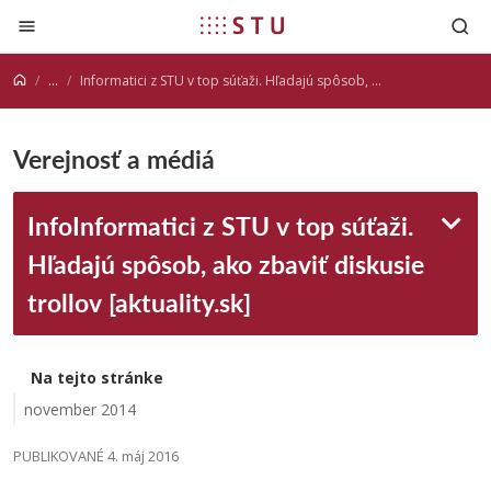
Prejsť na obsah
...
Informatici z STU v top súťaži. Hľadajú spôsob, ako zbaviť diskusie trollov [aktuality.sk]
Verejnosť a médiá
InfoInformatici z STU v top súťaži.
Hľadajú spôsob, ako zbaviť diskusie
trollov [aktuality.sk]
Na tejto stránke
november 2014
PUBLIKOVANÉ 4. máj 2016