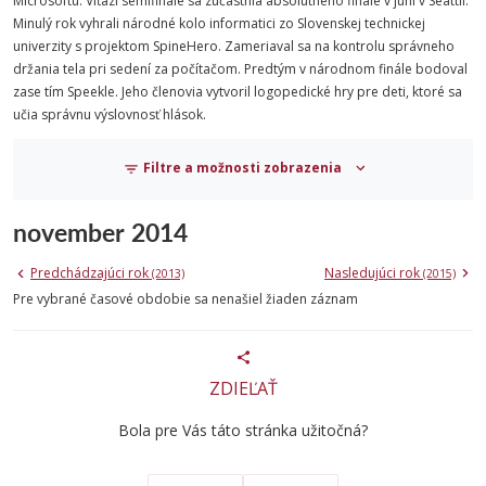
Microsoftu. Víťazi semifinále sa zúčastnia absolútneho finále v júni v Seattli.
Minulý rok vyhrali národné kolo informatici zo Slovenskej technickej
univerzity s projektom SpineHero. Zameriaval sa na kontrolu správneho
držania tela pri sedení za počítačom. Predtým v národnom finále bodoval
zase tím Speekle. Jeho členovia vytvoril logopedické hry pre deti, ktoré sa
učia správnu výslovnosť hlások.
Filtre a možnosti zobrazenia
november 2014
Predchádzajúci rok
Nasledujúci rok
(2013)
(2015)
Pre vybrané časové obdobie sa nenašiel žiaden záznam
ZDIEĽAŤ
Bola pre Vás táto stránka užitočná?