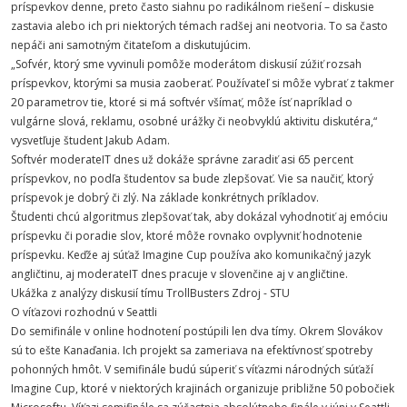
príspevkov denne, preto často siahnu po radikálnom riešení – diskusie
zastavia alebo ich pri niektorých témach radšej ani neotvoria. To sa často
nepáči ani samotným čitateľom a diskutujúcim.
„Sofvér, ktorý sme vyvinuli pomôže moderátom diskusií zúžiť rozsah
príspevkov, ktorými sa musia zaoberať. Používateľ si môže vybrať z takmer
20 parametrov tie, ktoré si má softvér všímať, môže ísť napríklad o
vulgárne slová, reklamu, osobné urážky či neobvyklú aktivitu diskutéra,“
vysvetľuje študent Jakub Adam.
Softvér moderateIT dnes už dokáže správne zaradiť asi 65 percent
príspevkov, no podľa študentov sa bude zlepšovať. Vie sa naučiť, ktorý
príspevok je dobrý či zlý. Na základe konkrétnych príkladov.
Študenti chcú algoritmus zlepšovať tak, aby dokázal vyhodnotiť aj emóciu
príspevku či poradie slov, ktoré môže rovnako ovplyvniť hodnotenie
príspevku. Keďže aj súťaž Imagine Cup používa ako komunikačný jazyk
angličtinu, aj moderateIT dnes pracuje v slovenčine aj v angličtine.
Ukážka z analýzy diskusií tímu TrollBusters Zdroj - STU
O víťazovi rozhodnú v Seattli
Do semifinále v online hodnotení postúpili len dva tímy. Okrem Slovákov
sú to ešte Kanaďania. Ich projekt sa zameriava na efektívnosť spotreby
pohonných hmôt. V semifinále budú súperiť s víťazmi národných súťaží
Imagine Cup, ktoré v niektorých krajinách organizuje približne 50 pobočiek