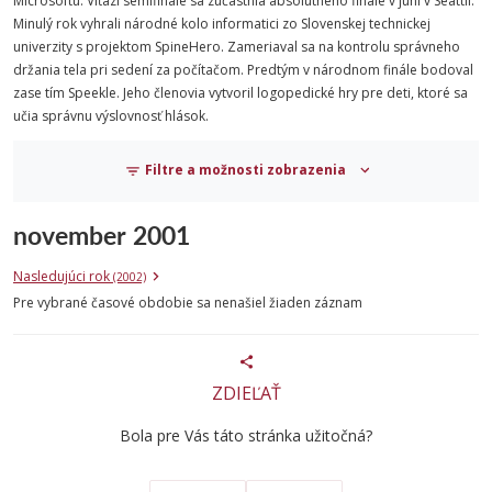
Microsoftu. Víťazi semifinále sa zúčastnia absolútneho finále v júni v Seattli.
Minulý rok vyhrali národné kolo informatici zo Slovenskej technickej
univerzity s projektom SpineHero. Zameriaval sa na kontrolu správneho
držania tela pri sedení za počítačom. Predtým v národnom finále bodoval
zase tím Speekle. Jeho členovia vytvoril logopedické hry pre deti, ktoré sa
učia správnu výslovnosť hlások.
Filtre a možnosti zobrazenia
november 2001
Nasledujúci rok
(2002)
Pre vybrané časové obdobie sa nenašiel žiaden záznam
ZDIEĽAŤ
Bola pre Vás táto stránka užitočná?