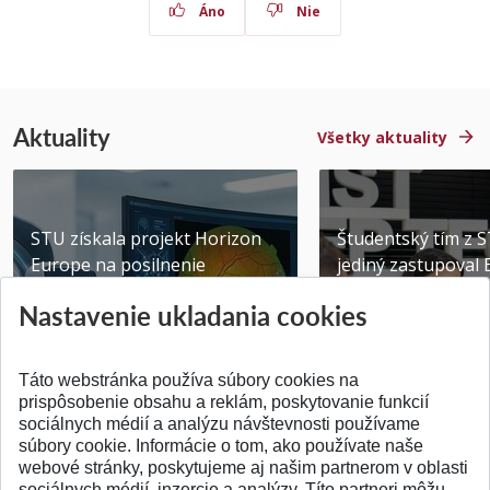
Áno
Nie
Aktuality
Všetky aktuality
STU získala projekt Horizon
Študentský tím z 
Europe na posilnenie
jediný zastupoval 
výskumu AI v oftalmol...
Južnej Kórei
Nastavenie ukladania cookies
Publikované 31.07.2026
Publikované 27.07.20
Táto webstránka používa súbory cookies na
prispôsobenie obsahu a reklám, poskytovanie funkcií
sociálnych médií a analýzu návštevnosti používame
súbory cookie. Informácie o tom, ako používate naše
webové stránky, poskytujeme aj našim partnerom v oblasti
SPÄŤ NA VRCH
sociálnych médií, inzercie a analýzy. Títo partneri môžu