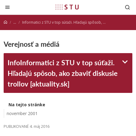
Prejsť na obsah
...
Informatici z STU v top súťaži. Hľadajú spôsob, ako zbaviť diskusie trollov [aktuality.sk]
Verejnosť a médiá
InfoInformatici z STU v top súťaži.
Hľadajú spôsob, ako zbaviť diskusie
trollov [aktuality.sk]
Na tejto stránke
november 2001
PUBLIKOVANÉ 4. máj 2016