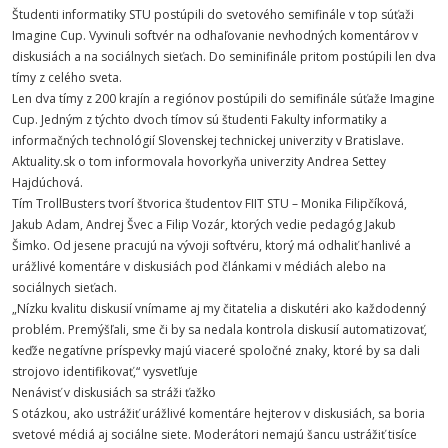
Študenti informatiky STU postúpili do svetového semifinále v top súťaži
Imagine Cup. Vyvinuli softvér na odhaľovanie nevhodných komentárov v
diskusiách a na sociálnych sieťach. Do seminifinále pritom postúpili len dva
tímy z celého sveta.
Len dva tímy z 200 krajín a regiónov postúpili do semifinále súťaže Imagine
Cup. Jedným z týchto dvoch tímov sú študenti Fakulty informatiky a
informačných technológií Slovenskej technickej univerzity v Bratislave.
Aktuality.sk o tom informovala hovorkyňa univerzity Andrea Settey
Hajdúchová.
Tím TrollBusters tvorí štvorica študentov FIIT STU – Monika Filipčíková,
Jakub Adam, Andrej Švec a Filip Vozár, ktorých vedie pedagóg Jakub
Šimko. Od jesene pracujú na vývoji softvéru, ktorý má odhaliť hanlivé a
urážlivé komentáre v diskusiách pod článkami v médiách alebo na
sociálnych sieťach.
„Nízku kvalitu diskusií vnímame aj my čitatelia a diskutéri ako každodenný
problém. Premýšľali, sme či by sa nedala kontrola diskusií automatizovať,
keďže negatívne príspevky majú viaceré spoločné znaky, ktoré by sa dali
strojovo identifikovať,“ vysvetľuje
Nenávisť v diskusiách sa stráži ťažko
S otázkou, ako ustrážiť urážlivé komentáre hejterov v diskusiách, sa boria
svetové médiá aj sociálne siete. Moderátori nemajú šancu ustrážiť tisíce