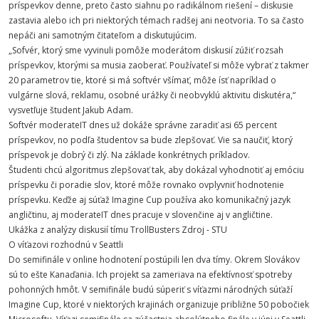
príspevkov denne, preto často siahnu po radikálnom riešení – diskusie
zastavia alebo ich pri niektorých témach radšej ani neotvoria. To sa často
nepáči ani samotným čitateľom a diskutujúcim.
„Sofvér, ktorý sme vyvinuli pomôže moderátom diskusií zúžiť rozsah
príspevkov, ktorými sa musia zaoberať. Používateľ si môže vybrať z takmer
20 parametrov tie, ktoré si má softvér všímať, môže ísť napríklad o
vulgárne slová, reklamu, osobné urážky či neobvyklú aktivitu diskutéra,“
vysvetľuje študent Jakub Adam.
Softvér moderateIT dnes už dokáže správne zaradiť asi 65 percent
príspevkov, no podľa študentov sa bude zlepšovať. Vie sa naučiť, ktorý
príspevok je dobrý či zlý. Na základe konkrétnych príkladov.
Študenti chcú algoritmus zlepšovať tak, aby dokázal vyhodnotiť aj emóciu
príspevku či poradie slov, ktoré môže rovnako ovplyvniť hodnotenie
príspevku. Keďže aj súťaž Imagine Cup používa ako komunikačný jazyk
angličtinu, aj moderateIT dnes pracuje v slovenčine aj v angličtine.
Ukážka z analýzy diskusií tímu TrollBusters Zdroj - STU
O víťazovi rozhodnú v Seattli
Do semifinále v online hodnotení postúpili len dva tímy. Okrem Slovákov
sú to ešte Kanaďania. Ich projekt sa zameriava na efektívnosť spotreby
pohonných hmôt. V semifinále budú súperiť s víťazmi národných súťaží
Imagine Cup, ktoré v niektorých krajinách organizuje približne 50 pobočiek