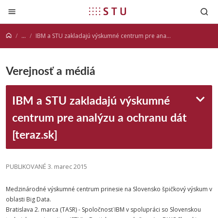
Prejsť na obsah
...
IBM a STU zakladajú výskumné centrum pre analýzu a ochranu dát [teraz.sk]
Verejnosť a médiá
IBM a STU zakladajú výskumné
centrum pre analýzu a ochranu dát
[teraz.sk]
PUBLIKOVANÉ 3. marec 2015
Medzinárodné výskumné centrum prinesie na Slovensko špičkový výskum v
oblasti Big Data.
Bratislava 2. marca (TASR) - Spoločnosť IBM v spolupráci so Slovenskou