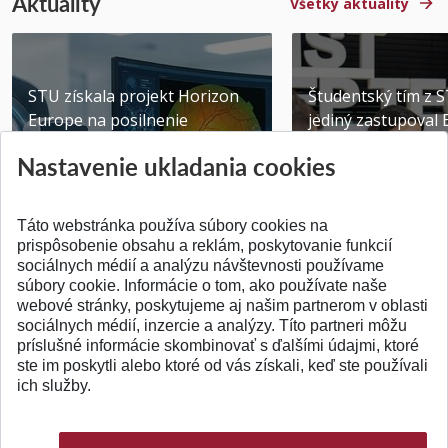
Aktuality
Všetky aktuality
STU získala projekt Horizon
Študentský tím z 
Europe na posilnenie
jediný zastupoval 
výskumu AI v oftalmol...
Južnej Kórei
Nastavenie ukladania cookies
Publikované 31.07.2026
Publikované 27.07.20
Táto webstránka používa súbory cookies na
prispôsobenie obsahu a reklám, poskytovanie funkcií
sociálnych médií a analýzu návštevnosti používame
súbory cookie. Informácie o tom, ako používate naše
webové stránky, poskytujeme aj našim partnerom v oblasti
SPÄŤ NA VRCH
sociálnych médií, inzercie a analýzy. Títo partneri môžu
príslušné informácie skombinovať s ďalšími údajmi, ktoré
ste im poskytli alebo ktoré od vás získali, keď ste používali
ich služby.