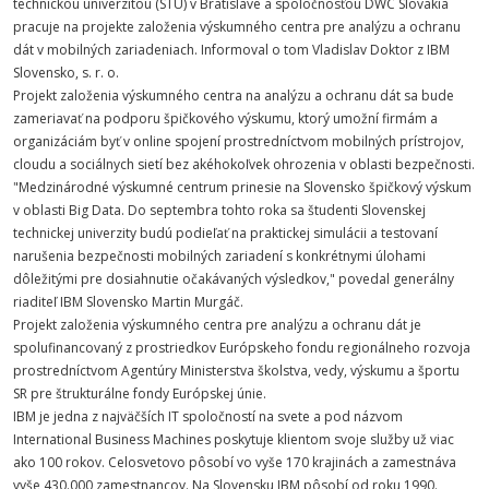
technickou univerzitou (STU) v Bratislave a spoločnosťou DWC Slovakia
pracuje na projekte založenia výskumného centra pre analýzu a ochranu
dát v mobilných zariadeniach. Informoval o tom Vladislav Doktor z IBM
Slovensko, s. r. o.
Projekt založenia výskumného centra na analýzu a ochranu dát sa bude
zameriavať na podporu špičkového výskumu, ktorý umožní firmám a
organizáciám byť v online spojení prostredníctvom mobilných prístrojov,
cloudu a sociálnych sietí bez akéhokoľvek ohrozenia v oblasti bezpečnosti.
"Medzinárodné výskumné centrum prinesie na Slovensko špičkový výskum
v oblasti Big Data. Do septembra tohto roka sa študenti Slovenskej
technickej univerzity budú podieľať na praktickej simulácii a testovaní
narušenia bezpečnosti mobilných zariadení s konkrétnymi úlohami
dôležitými pre dosiahnutie očakávaných výsledkov," povedal generálny
riaditeľ IBM Slovensko Martin Murgáč.
Projekt založenia výskumného centra pre analýzu a ochranu dát je
spolufinancovaný z prostriedkov Európskeho fondu regionálneho rozvoja
prostredníctvom Agentúry Ministerstva školstva, vedy, výskumu a športu
SR pre štrukturálne fondy Európskej únie.
IBM je jedna z najväčších IT spoločností na svete a pod názvom
International Business Machines poskytuje klientom svoje služby už viac
ako 100 rokov. Celosvetovo pôsobí vo vyše 170 krajinách a zamestnáva
vyše 430.000 zamestnancov. Na Slovensku IBM pôsobí od roku 1990.