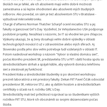
školách nie je ľahké, ale ich absolventi majú veľmi dobré možnosti
zamestnania a sú lepšie ohodnotení ako absolventi iných študijných
odborov. Ako povedal, on sám je tiež absolventom STU v Bratislave -
vyštudoval mikroelektroniku.
Chargé d'affaires Norman Thatcher Scharpf ocenil iniciatívu STU a jej
fakulty organizovať Girl's Day. Vyzdvihol, že Veľvyslanectvo USA podporuje
podobné projekty. Nesúhlasí s názormi, že IT sú vhodné len pre chlapcov.
Výskumy ukazujú, že aj ženy dosahujú veľmi dobré výsledky v oblasti
technologických inovácií či už v zdravotníctve alebo iných sférach. Aj
Slovensko podľa jeho slov veľmi potrebuje ľudí vzdelaných v oblasti IT.
Potom nasledoval workshop s názvom "Vytvor si vlastnú domácu sieť",
počas ktorého prezident SR, predstavitelia STU a FIIT i ďalší hostia spolu so
stredoškoláčkami strihali a spájali káble, aby vytvorili domácu telefónnu
sieť a otestovali jej funkčnosť.
Prezident Kiska a stredoškolské študentky si po skončení workshopu
prezreli laboratóriá a iné priestory fakulty. Dekan FIIT Pavel Čičák odovzdal
prezidentovi SR, rektorovi STU, ako aj ďalším hosťom a stredoškoláčkam
certifikáty o účasti na II. ročníku GIRL's Day.
Stredoškoláčky mali tiež príležitosť rozprávať sa so študentkami vyšších
ročníkov FIIT STU, ktoré ich oboznámili so svojimi skúsenosťami počas
štúdia.