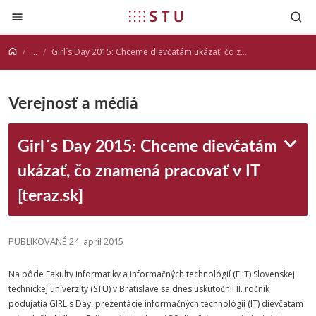
Prejsť na obsah
...
Girl´s Day 2015: Chceme dievčatám ukázať, čo znamená pracovať v IT [teraz.sk]
Verejnosť a médiá
Girl´s Day 2015: Chceme dievčatám
ukázať, čo znamená pracovať v IT
[teraz.sk]
PUBLIKOVANÉ 24. apríl 2015
Na pôde Fakulty informatiky a informačných technológií (FIIT) Slovenskej
technickej univerzity (STU) v Bratislave sa dnes uskutočnil II. ročník
podujatia GIRL's Day, prezentácie informačných technológií (IT) dievčatám