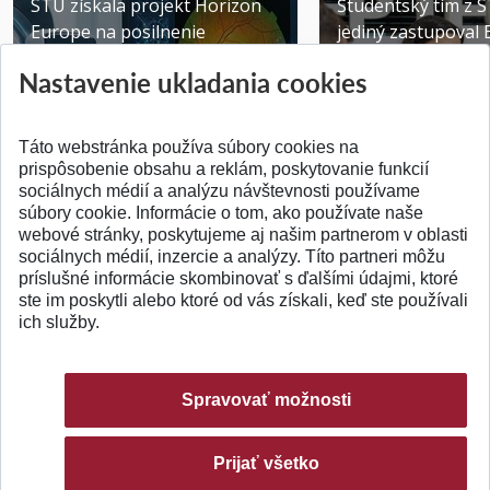
STU získala projekt Horizon
Študentský tím z 
Europe na posilnenie
jediný zastupoval 
výskumu AI v oftalmol...
Južnej Kórei
Nastavenie ukladania cookies
Publikované 31.07.2026
Publikované 27.07.20
Táto webstránka používa súbory cookies na
prispôsobenie obsahu a reklám, poskytovanie funkcií
sociálnych médií a analýzu návštevnosti používame
súbory cookie. Informácie o tom, ako používate naše
webové stránky, poskytujeme aj našim partnerom v oblasti
SPÄŤ NA VRCH
sociálnych médií, inzercie a analýzy. Títo partneri môžu
príslušné informácie skombinovať s ďalšími údajmi, ktoré
ste im poskytli alebo ktoré od vás získali, keď ste používali
ich služby.
Spravovať možnosti
Prijať všetko