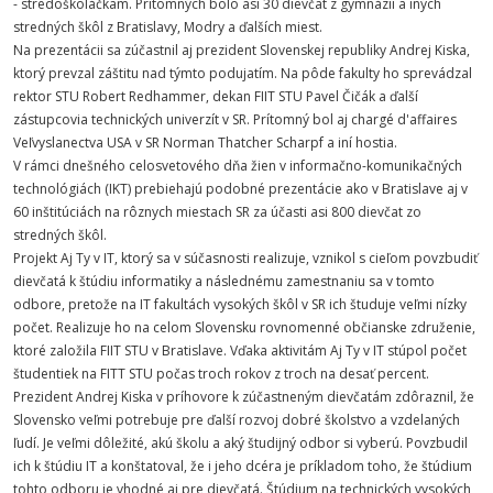
- stredoškoláčkam. Prítomných bolo asi 30 dievčat z gymnázií a iných
stredných škôl z Bratislavy, Modry a ďalších miest.
Na prezentácii sa zúčastnil aj prezident Slovenskej republiky Andrej Kiska,
ktorý prevzal záštitu nad týmto podujatím. Na pôde fakulty ho sprevádzal
rektor STU Robert Redhammer, dekan FIIT STU Pavel Čičák a ďalší
zástupcovia technických univerzít v SR. Prítomný bol aj chargé d'affaires
Veľvyslanectva USA v SR Norman Thatcher Scharpf a iní hostia.
V rámci dnešného celosvetového dňa žien v informačno-komunikačných
technológiách (IKT) prebiehajú podobné prezentácie ako v Bratislave aj v
60 inštitúciách na rôznych miestach SR za účasti asi 800 dievčat zo
stredných škôl.
Projekt Aj Ty v IT, ktorý sa v súčasnosti realizuje, vznikol s cieľom povzbudiť
dievčatá k štúdiu informatiky a následnému zamestnaniu sa v tomto
odbore, pretože na IT fakultách vysokých škôl v SR ich študuje veľmi nízky
počet. Realizuje ho na celom Slovensku rovnomenné občianske združenie,
ktoré založila FIIT STU v Bratislave. Vďaka aktivitám Aj Ty v IT stúpol počet
študentiek na FITT STU počas troch rokov z troch na desať percent.
Prezident Andrej Kiska v príhovore k zúčastneným dievčatám zdôraznil, že
Slovensko veľmi potrebuje pre ďalší rozvoj dobré školstvo a vzdelaných
ľudí. Je veľmi dôležité, akú školu a aký študijný odbor si vyberú. Povzbudil
ich k štúdiu IT a konštatoval, že i jeho dcéra je príkladom toho, že štúdium
tohto odboru je vhodné aj pre dievčatá. Štúdium na technických vysokých