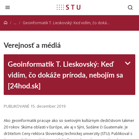
Prejsť na obsah
...
Geoinformatik T. Lieskovský: Keď vidím, čo dokáže príroda, nebojím sa [24hod.sk]
Verejnosť a médiá
Geoinformatik T. Lieskovský: Keď
vidím, čo dokáže príroda, nebojím sa
[24hod.sk]
PUBLIKOVANÉ 15. december 2019
Ako geoinformatik pracuje ako so svetovým kultúrnym dedičstvom takmer
20 rokov. Skúma oblasti v Európe, ale aj v Sýrii, Sudáne či Guatemale. Je
držiteľom Ceny rektora Slovenskej technickej univerzity (STU). Publikoval s