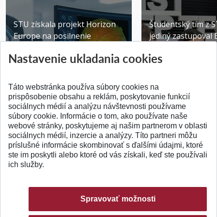
STU získala projekt Horizon
Študentský tím z 
Europe na posilnenie
jediný zastupoval 
výskumu AI v oftalmol...
Južnej Kórei
Nastavenie ukladania cookies
Publikované 31.07.2026
Publikované 27.07.20
Táto webstránka používa súbory cookies na
prispôsobenie obsahu a reklám, poskytovanie funkcií
sociálnych médií a analýzu návštevnosti používame
súbory cookie. Informácie o tom, ako používate naše
webové stránky, poskytujeme aj našim partnerom v oblasti
SPÄŤ NA VRCH
sociálnych médií, inzercie a analýzy. Títo partneri môžu
príslušné informácie skombinovať s ďalšími údajmi, ktoré
ste im poskytli alebo ktoré od vás získali, keď ste používali
ich služby.
Spravovať možnosti