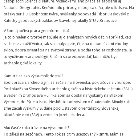
časopisoch Science či Nature. Výsledkami jeho práce sa zaoberal aj
National Geographic. Keď vidí silu prírody, nebojí sa o ňu, ale o ľudstvo. Na
otázky seriálu Osobnosti: tváre, myšlienky odpovedá Tibor Lieskovský z
Katedry geodetických základov Stavebnej fakulty STU v Bratislave.
V čom spočíva práca geoinformatika?
Je to o nielen o tvorbe máp, ale aj o analýzach nových dát. Napríklad, keď
si chcete založiť vinicu, tak si zanalyzujete, či je na danom území vhodný
sklon, dobrá orientácia na svetové strany, a podľa toho sa rozhodnete. Ja
to využívam v archeológii. Snažím sa predpovedať, kde môžu byť
archeologické lokality.
Kam ste sa ako výskumník dostali?
Spolupráca s archeológmi sa začala na Slovensku, pokračovala v Európe.
Pod hlavičkou Slovenského archeologického a historického inštitútu (SAHI)
a vedením Drahoslava Hulínka som sa dostal na výskumy na Blízkom
Východe, do Sýrie a Iraku. Neskôr to bol výskum v Guatemale. Minulý rok
sme začali výskum v Sudáne pod Ústavom orientalistiky Slovenskej
akadémie vied (SAV) a vedením Jozefa Hudeca.
Akú časť z roka trávite na výskumoch?
To záleží na sezónach. Tento rok sa cítim ucestovaný k smrti. Mám za