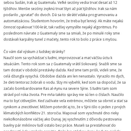
sebou Sudán, Irak aj Guatemalu. Veľké sezóny vedia trvať desať až 12
týždňov. Menšie sezóny zvyknú trvať štyri až päť týždňov. Irak sa nám
podarilo „spratať“ do dvoch. Dá sa to skrátiť vďaka programovaniu a
automatizáciou. Študentom hovorím, že treba byť lenivý. Ak máte nejakú
činnosť opakovať 100-krát, tak radšej vymyslíte nejaký algoritmus. Po
poslednom návrate z Guatemaly sme sa smiali, že po minulé roky sme
dostávali karpálny tunel z mačety, tento rok to bolo z práce s myšou.
Čo vám dal výskum z ľudskej stránky?
Naučil som sa vychádzať s ľuďmi, improvizovať a mať väčšiu úctu k
situáciám. Tento rok som sa z Guatemaly vrátil šokovaný. Snažili sme sa
tam dostať v období prestávky dažďa. Keď sme tam prišli, videli sme, že
celá džungľa vysychá. Obdobie dažďa ani len nenastalo. Vyrazilo mi dych,
že deti tentoraz žobrali o vodu. Slzy mi vybehli, keď som sa dopočul, že sa
začalo bombardovanie Ras al-Aynu na severe Sýrie. S ľuďmi tam som
strávil pol roka života. Pre mňa takéto správy nie sú len o číslach. Naučilo
ma to byť citlivejším. Keď zažívate veľa extrémov, môžete sa obrniť a stať sa
cynikom a znecitlivieť. Môžem potvrdiť aj to, že v Sýrii išlo o jeden z prvých
klimatických konfliktov 21. storočia. Mapoval som vyschnuté dno rieky
niekoľkonásobne väčšej ako Dunaj. Jej vyschnutím z dôvodu pestovania
bavlny pár miliónov ľudí ostalo bez práce. Museli sa presťahovať do