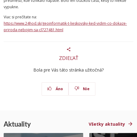
predmestí, kde vznikalo napätie. Bolo len otázkou času, kedy to niekde
vypukne.
Viac si prečítate na:
https://www.24hod.sk/geoinformatik-t-lieskovsky-ked-vidim-co-dokaze-
priroda-nebojim-sa-cl727481.html
ZDIEĽAŤ
Bola pre Vás táto stránka užitočná?
Áno
Nie
Aktuality
Všetky aktuality