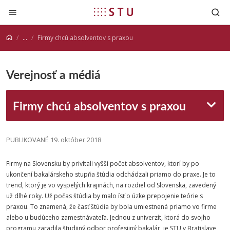
Prejsť na obsah
...
Firmy chcú absolventov s praxou
Verejnosť a médiá
Firmy chcú absolventov s praxou
PUBLIKOVANÉ 19. október 2018
Firmy na Slovensku by privítali vyšší počet absolventov, ktorí by po
ukončení bakalárskeho stupňa štúdia odchádzali priamo do praxe. Je to
trend, ktorý je vo vyspelých krajinách, na rozdiel od Slovenska, zavedený
už dlhé roky. Už počas štúdia by malo ísť o úzke prepojenie teórie s
praxou. To znamená, že časť štúdia by bola umiestnená priamo vo firme
alebo u budúceho zamestnávateľa. Jednou z univerzít, ktorá do svojho
programu zaradila študijný odbor profesijný bakalár, je STU v Bratislave,