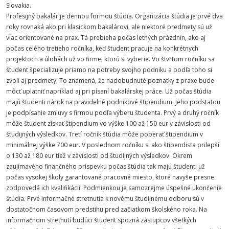
Slovakia.
Profesijný bakalár je dennou formou štúdia. Organizácia štúdia je prvé dva
roky rovnaká ako pri klasickom bakalárovi, ale niektoré predmety sú už
viac orientované na prax. Tá prebieha počas letných prázdnin, ako aj
počas celého tretieho ročníka, keď študent pracuje na konkrétnych
projektoch a úlohách už vo firme, ktorú si vyberie. Vo štvrtom ročníku sa
študent špecializuje priamo na potreby svojho podniku a podľa toho si
zvolí aj predmety. To znamená, že nadobudnuté poznatky z praxe bude
môcť uplatniť napríklad aj pri písaní bakalárskej práce. Už počas štúdia
majú študenti nárok na pravidelné podnikové štipendium. Jeho podstatou
je podpísanie zmluvy s firmou podľa výberu študenta. Prvý a druhý ročník
môže študent získať štipendium vo výške 100 až 150 eur v závislosti od
študijných výsledkov. Tretí ročník štúdia môže poberať štipendium v
minimálnej výške 700 eur. V poslednom ročníku si ako štipendista prilepší
o 130 až 180 eur tiež v závislosti od študijných výsledkov. Okrem
zaujímavého finančného príspevku počas štúdia tak majú študenti už
počas vysokej školy garantované pracovné miesto, ktoré navyše presne
zodpovedá ich kvalifikácii. Podmienkou je samozrejme úspešné ukončenie
štúdia. Prvé informačné stretnutia k novému študijnému odboru sú v
dostatočnom časovom predstihu pred začiatkom školského roka. Na
informačnom stretnutí budúci študent spozná zástupcov všetkých