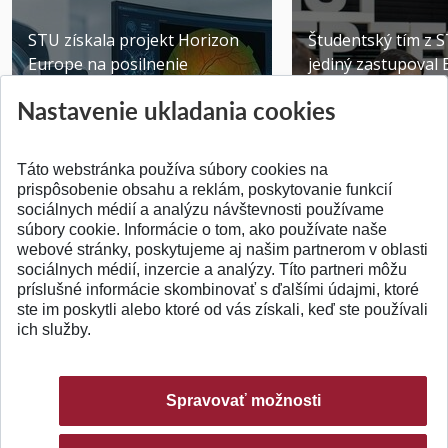
STU získala projekt Horizon
Študentský tím z 
Europe na posilnenie
jediný zastupoval 
výskumu AI v oftalmol...
Južnej Kórei
Nastavenie ukladania cookies
Publikované 31.07.2026
Publikované 27.07.20
Táto webstránka používa súbory cookies na
prispôsobenie obsahu a reklám, poskytovanie funkcií
sociálnych médií a analýzu návštevnosti používame
súbory cookie. Informácie o tom, ako používate naše
webové stránky, poskytujeme aj našim partnerom v oblasti
SPÄŤ NA VRCH
sociálnych médií, inzercie a analýzy. Títo partneri môžu
príslušné informácie skombinovať s ďalšími údajmi, ktoré
ste im poskytli alebo ktoré od vás získali, keď ste používali
ich služby.
Spravovať možnosti