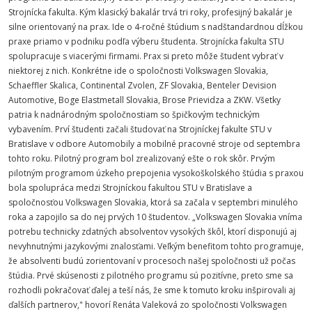
Strojnícka fakulta. Kým klasický bakalár trvá tri roky, profesijný bakalár je
silne orientovaný na prax. Ide o 4-ročné štúdium s nadštandardnou dĺžkou
praxe priamo v podniku podľa výberu študenta. Strojnícka fakulta STU
spolupracuje s viacerými firmami. Prax si preto môže študent vybrať v
niektorej z nich. Konkrétne ide o spoločnosti Volkswagen Slovakia,
Schaeffler Skalica, Continental Zvolen, ZF Slovakia, Benteler Devision
Automotive, Boge Elastmetall Slovakia, Brose Prievidza a ZKW. Všetky
patria k nadnárodným spoločnostiam so špičkovým technickým
vybavením. Prví študenti začali študovať na Strojníckej fakulte STU v
Bratislave v odbore Automobily a mobilné pracovné stroje od septembra
tohto roku. Pilotný program bol zrealizovaný ešte o rok skôr. Prvým
pilotným programom úzkeho prepojenia vysokoškolského štúdia s praxou
bola spolupráca medzi Strojníckou fakultou STU v Bratislave a
spoločnosťou Volkswagen Slovakia, ktorá sa začala v septembri minulého
roka a zapojilo sa do nej prvých 10 študentov. „Volkswagen Slovakia vníma
potrebu technicky zdatných absolventov vysokých škôl, ktorí disponujú aj
nevyhnutnými jazykovými znalosťami. Veľkým benefitom tohto programuje,
že absolventi budú zorientovaní v procesoch našej spoločnosti už počas
štúdia. Prvé skúsenosti z pilotného programu sú pozitívne, preto sme sa
rozhodli pokračovať ďalej a teší nás, že sme k tomuto kroku inšpirovali aj
ďalších partnerov," hovorí Renáta Valeková zo spoločnosti Volkswagen