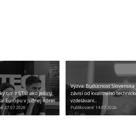
Výzva: Budúcnosť Slovenska
ký tím z STU ako jediný
závisí od kvalitného technic
al Európu v Južnej Kórei
vzdelávani...
né 27.07.2026
Publikované 14.07.2026