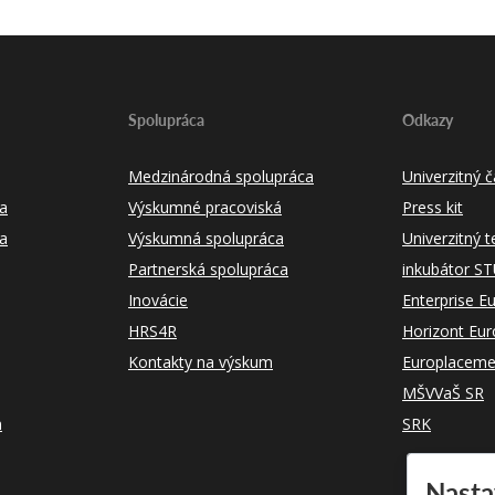
Spolupráca
Odkazy
Medzinárodná spolupráca
Univerzitný
a
Výskumné pracoviská
Press kit
ka
Výskumná spolupráca
Univerzitný 
Partnerská spolupráca
inkubátor S
Inovácie
Enterprise E
HRS4R
Horizont Eu
Kontakty na výskum
Europlaceme
MŠVVaŠ SR
m
SRK
Nasta