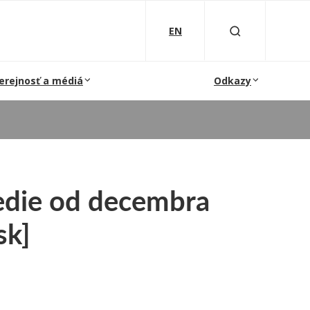
EN
erejnosť a médiá
Odkazy
edie od decembra
sk]