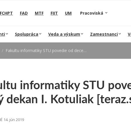
FCHPT
FAD
MTF
FIIT
UM
Pracoviská
nti
Spolupráca
Veda a výskum
Zamestnanci
V
Fakultu informatiky STU povedie od decembra nový dekan I. Kotuliak [teraz.sk]
ultu informatiky STU pov
 dekan I. Kotuliak [teraz.
 14. jún 2019