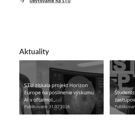
Ubytovanie na STU
Aktuality
STU získala projekt Horizon
Europe na posilnenie výskumu
Študents
AI v oftalmol...
zastupov
Publikované 31.07.2026
Publikova