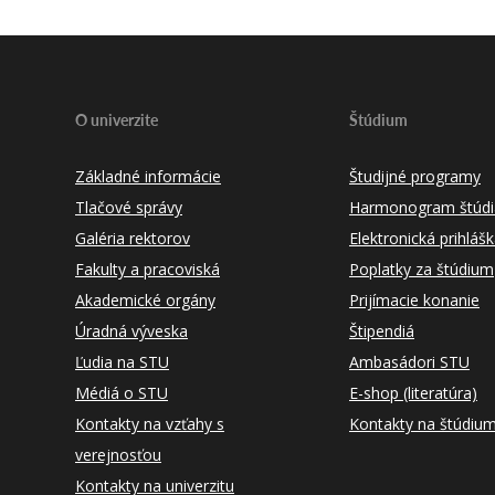
O univerzite
Štúdium
Základné informácie
Študijné programy
Tlačové správy
Harmonogram štúdi
Galéria rektorov
Elektronická prihláš
Fakulty a pracoviská
Poplatky za štúdium
Akademické orgány
Prijímacie konanie
Úradná výveska
Štipendiá
Ľudia na STU
Ambasádori STU
Médiá o STU
E-shop (literatúra)
Kontakty na vzťahy s
Kontakty na štúdiu
verejnosťou
Kontakty na univerzitu