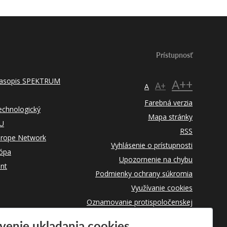
Prístupnosť
 časopis SPEKTRUM
A++
A+
A
Farebná verzia
technologický
Mapa stránky
TU
RSS
urope Network
Vyhlásenie o prístupnosti
rópa
Upozornenie na chybu
nt
Podmienky ochrany súkromia
Využívanie cookies
Oznamovanie protispoločenskej
činnosti
venie ukladania cookies