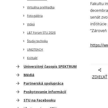
Fakultu i
Virtuálna prehliadka
decembra 
Fotogaléria
senát zvo
inštitúci
Videá
"Zároveň c
L&T Forum STU 2026
Študuj techniku
https://w
UNI2TEACH
Kontakt
Univerzitný časopis SPEKTRUM
Médiá
ZDIEĽAŤ
Partnerská spolupráca
Poskytovanie informácií
STU na Facebooku