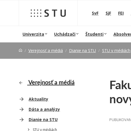
Prejsť na obsah
SvF
SjF
FEI
Univerzita
Uchádzači
Študenti
Absolve
Verejnosť a médiá
Dianie na STU
STU v médiách
Fak
Verejnosť a médiá
nový
Aktuality
Dáta a analýzy
Dianie na STU
PUBLIKOVANÉ
STU v médiách