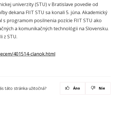
ickej univerzity (STU) v Bratislave povedie od
ľby dekana FIIT STU sa konali 5. júna. Akademický
zal s programom posilnenia pozície FIIT STU ako
rmačných a komunikačných technológii na Slovensku.
li z STU.
-decem/401514-clanok.html
ás táto stránka užitočná?
Áno
Nie