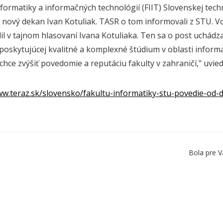
nformatiky a informačných technológií (FIIT) Slovenskej techn
nový dekan Ivan Kotuliak. TASR o tom informovali z STU. Vo
lil v tajnom hlasovaní Ivana Kotuliaka. Ten sa o post uchád
e poskytujúcej kvalitné a komplexné štúdium v oblasti info
hce zvýšiť povedomie a reputáciu fakulty v zahraničí," uvied
ww.teraz.sk/slovensko/fakultu-informatiky-stu-povedie-od
Bola pre V