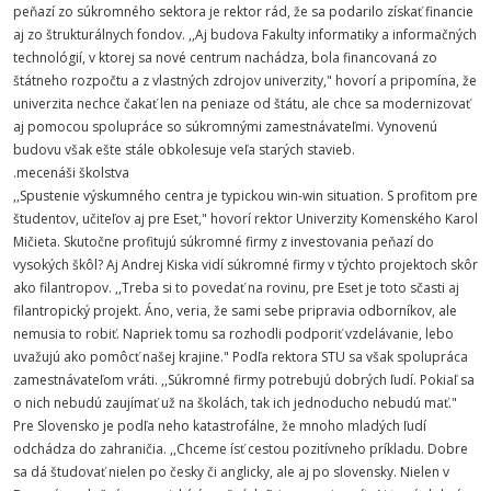
peňazí zo súkromného sektora je rektor rád, že sa podarilo získať financie
aj zo štrukturálnych fondov. ,,Aj budova Fakulty informatiky a informačných
technológií, v ktorej sa nové centrum nachádza, bola financovaná zo
štátneho rozpočtu a z vlastných zdrojov univerzity," hovorí a pripomína, že
univerzita nechce čakať len na peniaze od štátu, ale chce sa modernizovať
aj pomocou spolupráce so súkromnými zamestnávateľmi. Vynovenú
budovu však ešte stále obkolesuje veľa starých stavieb.
.mecenáši školstva
,,Spustenie výskumného centra je typickou win-win situation. S profitom pre
študentov, učiteľov aj pre Eset," hovorí rektor Univerzity Komenského Karol
Mičieta. Skutočne profitujú súkromné firmy z investovania peňazí do
vysokých škôl? Aj Andrej Kiska vidí súkromné firmy v týchto projektoch skôr
ako filantropov. ,,Treba si to povedať na rovinu, pre Eset je toto sčasti aj
filantropický projekt. Áno, veria, že sami sebe pripravia odborníkov, ale
nemusia to robiť. Napriek tomu sa rozhodli podporiť vzdelávanie, lebo
uvažujú ako pomôcť našej krajine." Podľa rektora STU sa však spolupráca
zamestnávateľom vráti. ,,Súkromné firmy potrebujú dobrých ľudí. Pokiaľ sa
o nich nebudú zaujímať už na školách, tak ich jednoducho nebudú mať."
Pre Slovensko je podľa neho katastrofálne, že mnoho mladých ľudí
odchádza do zahraničia. ,,Chceme ísť cestou pozitívneho príkladu. Dobre
sa dá študovať nielen po česky či anglicky, ale aj po slovensky. Nielen v