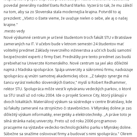
povedal generálny riaditeľ Esetu Richard Marko. Vyzerá to tak, že mu záleží
na tom, aby sa zo Slovenska stala modernejšia krajina. Potvrdil to aj
prezident: ,,Všetci o Esete vieme, že uvažuje nielen o sebe, ale aj o našej
krajine."
.mesto vedy
Nové výskumné centrum je určené študentom troch fakúlt STU v Bratislave
zameraných na IT. V učebni bude v letnom semestri 24 študentov mať
voliteľný predmet Základy reverzného inžinierstva a učiť ich budú samotní
bezpečnostní experti z firmy Eset. Prednášky pre tento predmet zas budú
prebiehať na Univerzite Komenského. Nové centrum sa javí ako dôležité
najmä z hľadiska spolupráce. Spája univerzity a súkromnú firmu, nadväzuje
spoluprácu aj vnútri samotnej akademickej obce. ,,Z takejto synergie má
šancu vyrásť niekoľko slovenských Esetov," myslí si Robert Redhammer,
rektor STU. Spolupráca môže viesť k vytváraniu vedeckých parkov, o ktoré
sa STU snaží už od roku 2004. Ide o projekt Science City, ktorý plánujú v
dvoch lokalitách. Materiálový výskum sa sústreďuje v centre Bratislavy, kde
sú fakulty zamerané na strojníctvo či stavebníctvo. V Mlynskej doline je zas
dôležitý výskum informatiky, energetiky a elektrotechniky. ,,A práve toto je
silná stránka našej univerzity. Preto už od roku 2006 programovo
pracujeme na výstavbe vedecko-technologického parku v Mlynskej doline.
Súbežne sa snažíme oslovovať firmy a budovať s nimi spoluprácu." Okrem