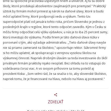
Brne sú spoločné pracoviská úspešných firiem a univerzít. Aj tu sú dobré
školy, ktoré produkujú absolventov zaujímavých pre priemysel." Praktický
úžitok by firmám mohol priniesť aj nárok na daňové úľavy, ktoré si budú
môcť uplatniť firmy, ktoré podporujú vedu a výskum. Tento tzv.
superodpočet platí od januára tohto roka, pričom Slovensko je jednou z
posledných krajín v regióne, ktoré tento odpočet zaviedlo. Kým v Česku si
môžu firmy odpočítať celú výšku výdavkov, u nás je to iba 25 percent sumy,
ktorú investujú do výskumu. Podľa firiem je táto daňová úľava nízka v
porovnaní s tým, akú vyžaduje administratívu. ,,Tieto daňové úľavy navyše
nie sú priamo zamerané na školstvo," upozorňuje rektor. Súkromné firmy
si ho môžu uplatniť, ak spolupracujú s verejnou vysokou školou na
výskumnej činnosti. Napriek drobným úľavám sa teda investovanie do škôl
privátnym firmám prakticky nijako neoplatí. Bez ohľadu na to vstupujú do
vzdelávania čoraz viac. A vo svojom príhovore sa tomu potešil aj
prezident Kiska: ,,Som veľmi rád, že sa snažia o to, aby slovenské školstvo,
napriek tomu, že je financované na hlavu, nebolo na hlavu aj postavené."
ZDIEĽAŤ