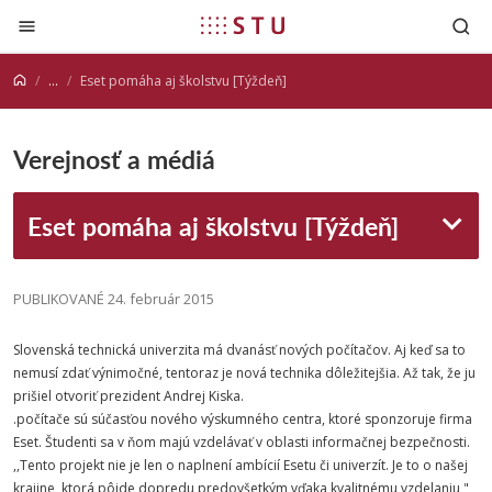
Prejsť na obsah
...
Eset pomáha aj školstvu [Týždeň]
Verejnosť a médiá
Eset pomáha aj školstvu [Týždeň]
PUBLIKOVANÉ 24. február 2015
Slovenská technická univerzita má dvanásť nových počítačov. Aj keď sa to
nemusí zdať výnimočné, tentoraz je nová technika dôležitejšia. Až tak, že ju
prišiel otvoriť prezident Andrej Kiska.
.počítače sú súčasťou nového výskumného centra, ktoré sponzoruje firma
Eset. Študenti sa v ňom majú vzdelávať v oblasti informačnej bezpečnosti.
,,Tento projekt nie je len o naplnení ambícií Esetu či univerzít. Je to o našej
krajine, ktorá pôjde dopredu predovšetkým vďaka kvalitnému vzdelaniu,"