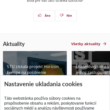
Bola pre Vás táto stránka užitočná?
Áno
Nie
Aktuality
Všetky aktuality
STU získala projekt Horizon
Študentský tím z 
Europe na posilnenie
jediný zastupoval 
výskumu AI v oftalmol...
Južnej Kórei
Nastavenie ukladania cookies
Publikované 31.07.2026
Publikované 27.07.20
Táto webstránka používa súbory cookies na
prispôsobenie obsahu a reklám, poskytovanie funkcií
sociálnych médií a analýzu návštevnosti používame