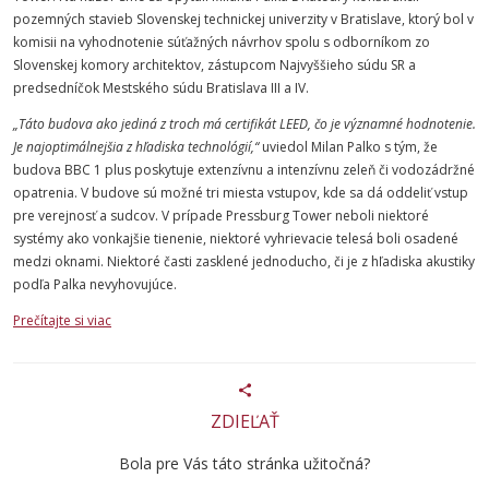
pozemných stavieb Slovenskej technickej univerzity v Bratislave, ktorý bol v
komisii na vyhodnotenie súťažných návrhov spolu s odborníkom zo
Slovenskej komory architektov, zástupcom Najvyššieho súdu SR a
predsedníčok Mestského súdu Bratislava III a IV.
„Táto budova ako jediná z troch má certifikát LEED, čo je významné hodnotenie.
Je najoptimálnejšia z hľadiska technológií,“
uviedol Milan Palko s tým, že
budova BBC 1 plus poskytuje extenzívnu a intenzívnu zeleň či vodozádržné
opatrenia. V budove sú možné tri miesta vstupov, kde sa dá oddeliť vstup
pre verejnosť a sudcov. V prípade Pressburg Tower neboli niektoré
systémy ako vonkajšie tienenie, niektoré vyhrievacie telesá boli osadené
medzi oknami. Niektoré časti zasklené jednoducho, či je z hľadiska akustiky
podľa Palka nevyhovujúce.
Prečítajte si viac
ZDIEĽAŤ
Bola pre Vás táto stránka užitočná?