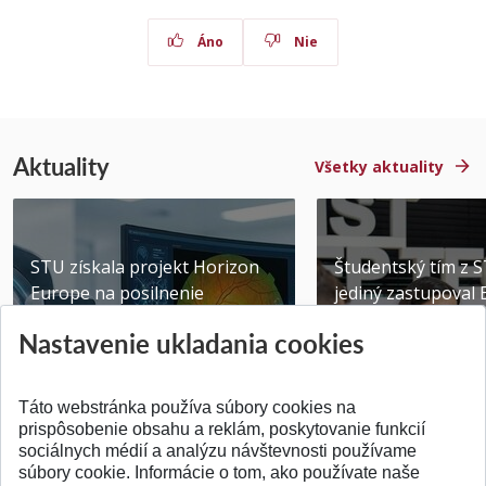
Áno
Nie
Aktuality
Všetky aktuality
STU získala projekt Horizon
Študentský tím z 
Europe na posilnenie
jediný zastupoval 
výskumu AI v oftalmol...
Južnej Kórei
Nastavenie ukladania cookies
Publikované 31.07.2026
Publikované 27.07.20
Táto webstránka používa súbory cookies na
prispôsobenie obsahu a reklám, poskytovanie funkcií
sociálnych médií a analýzu návštevnosti používame
súbory cookie. Informácie o tom, ako používate naše