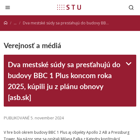
Prejsť na obsah
...
Dva mestské súdy sa presťahujú do budovy BBC 1 Plus koncom roka 2025, kúpili ju z plánu obnovy [asb.sk]
Verejnosť a médiá
Dva mestské súdy sa presťahujú do
budovy BBC 1 Plus koncom roka
2025, kúpili ju z plánu obnovy
[asb.sk]
PUBLIKOVANÉ 5. november 2024
V hre boli okrem budovy BBC 1 Plus aj objekty Apollo 2 AB a Pressburg
Tower. Na názor sme sa opýtali Milana Palka z Katedry konštrukcií