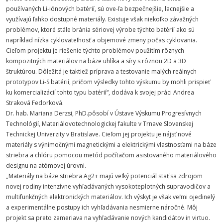
používaných Li-iónových batérií, sú ove-ľa bezpečnejšie, lacnejšie a
využívajú ľahko dostupné materiály. Existuje však niekoľko závažných
problémov, ktoré stále bránia sériovej výrobe týchto batérií ako sú
napríklad nízka cyklovateľnosť a objemové zmeny počas cyklovania.
Cieľom projektu je riešenie týchto problémov použitím rôznych
kompozitných materiálov na báze uhlíka a síry s rôznou 2D a 3D
štruktúrou. Dôležitá je taktiež príprava a testovanie malých reálnych
prototypov Li-S batérií, pričom výsledky tohto výskumu by mohli prispieť
ku komercializácií tohto typu batérií“, dodáva k svojej práci Andrea
Straková Fedorková.
Dr. hab. Mariana Derzsi, PhD.pôsobí v Ústave Výskumu Progresívnych
Technológií, Materiálovotechnologickej fakulte v Trnave Slovenskej
Technickej Univerzity v Bratislave. Cieľom jej projektu je nájsť nové
materiály s výnimočnými magnetickými a elektrickými vlastnosťami na báze
striebra a chlóru pomocou metód počítačom asistovaného materiálového
designu na atómovej úrovni.
„Materiály na báze striebra Ag2+ majú veľký potenciál stať sa zdrojom
novej rodiny intenzívne vyhľadávaných vysokoteplotných supravodičov a
multifunkčných elektronických materiálov. Ich výskyt je však veľmi ojedinelý
a experimentálne postupy ich vyhľadávania nesmierne náročné. Môj
projekt sa preto zameriava na vyhľadávanie nových kandidátov in virtuo.