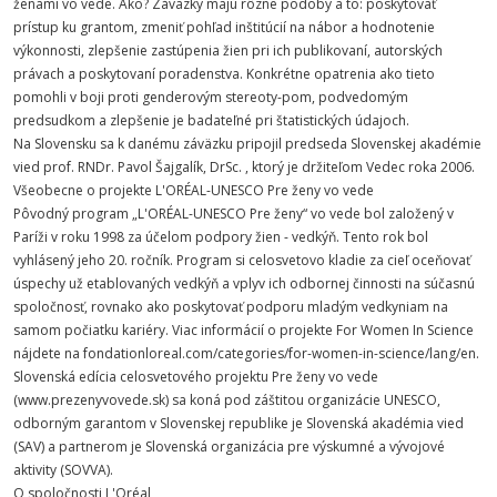
ženami vo vede. Ako? Záväzky majú rôzne podoby a to: poskytovať
prístup ku grantom, zmeniť pohľad inštitúcií na nábor a hodnotenie
výkonnosti, zlepšenie zastúpenia žien pri ich publikovaní, autorských
právach a poskytovaní poradenstva. Konkrétne opatrenia ako tieto
pomohli v boji proti genderovým stereoty-pom, podvedomým
predsudkom a zlepšenie je badateľné pri štatistických údajoch.
Na Slovensku sa k danému záväzku pripojil predseda Slovenskej akadémie
vied prof. RNDr. Pavol Šajgalík, DrSc. , ktorý je držiteľom Vedec roka 2006.
Všeobecne o projekte L'ORÉAL-UNESCO Pre ženy vo vede
Pôvodný program „L'ORÉAL-UNESCO Pre ženy“ vo vede bol založený v
Paríži v roku 1998 za účelom podpory žien - vedkýň. Tento rok bol
vyhlásený jeho 20. ročník. Program si celosvetovo kladie za cieľ oceňovať
úspechy už etablovaných vedkýň a vplyv ich odbornej činnosti na súčasnú
spoločnosť, rovnako ako poskytovať podporu mladým vedkyniam na
samom počiatku kariéry. Viac informácií o projekte For Women In Science
nájdete na fondationloreal.com/categories/for-women-in-science/lang/en.
Slovenská edícia celosvetového projektu Pre ženy vo vede
(www.prezenyvovede.sk) sa koná pod záštitou organizácie UNESCO,
odborným garantom v Slovenskej republike je Slovenská akadémia vied
(SAV) a partnerom je Slovenská organizácia pre výskumné a vývojové
aktivity (SOVVA).
O spoločnosti L'Oréal