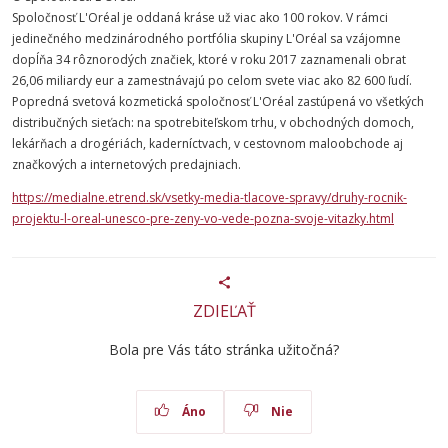
Spoločnosť L'Oréal je oddaná kráse už viac ako 100 rokov. V rámci
jedinečného medzinárodného portfólia skupiny L'Oréal sa vzájomne
dopĺňa 34 rôznorodých značiek, ktoré v roku 2017 zaznamenali obrat
26,06 miliardy eur a zamestnávajú po celom svete viac ako 82 600 ľudí.
Popredná svetová kozmetická spoločnosť L'Oréal zastúpená vo všetkých
distribučných sieťach: na spotrebiteľskom trhu, v obchodných domoch,
lekárňach a drogériách, kaderníctvach, v cestovnom maloobchode aj
značkových a internetových predajniach.
https://medialne.etrend.sk/vsetky-media-tlacove-spravy/druhy-rocnik-
projektu-l-oreal-unesco-pre-zeny-vo-vede-pozna-svoje-vitazky.html
ZDIEĽAŤ
Bola pre Vás táto stránka užitočná?
Áno
Nie