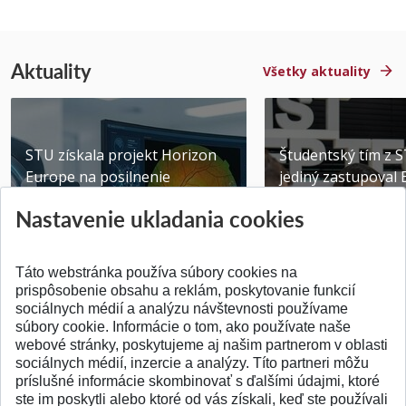
Aktuality
Všetky aktuality
STU získala projekt Horizon
Študentský tím z 
Europe na posilnenie
jediný zastupoval 
výskumu AI v oftalmol...
Južnej Kórei
Nastavenie ukladania cookies
Publikované 31.07.2026
Publikované 27.07.20
Táto webstránka používa súbory cookies na
prispôsobenie obsahu a reklám, poskytovanie funkcií
sociálnych médií a analýzu návštevnosti používame
súbory cookie. Informácie o tom, ako používate naše
webové stránky, poskytujeme aj našim partnerom v oblasti
SPÄŤ NA VRCH
sociálnych médií, inzercie a analýzy. Títo partneri môžu
príslušné informácie skombinovať s ďalšími údajmi, ktoré
ste im poskytli alebo ktoré od vás získali, keď ste používali