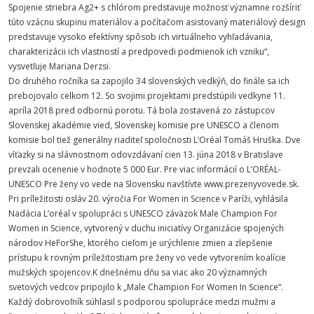
Spojenie striebra Ag2+ s chlórom predstavuje možnosť významne rozšíriť
túto vzácnu skupinu materiálov a počítačom asistovaný materiálový design
predstavuje vysoko efektívny spôsob ich virtuálneho vyhľadávania,
charakterizácii ich vlastností a predpovedi podmienok ich vzniku“,
vysvetľuje Mariana Derzsi.
Do druhého ročníka sa zapojilo 34 slovenských vedkýň, do finále sa ich
prebojovalo celkom 12. So svojimi projektami predstúpili vedkyne 11.
apríla 2018 pred odbornú porotu. Tá bola zostavená zo zástupcov
Slovenskej akadémie vied, Slovenskej komisie pre UNESCO a členom
komisie bol tiež generálny riaditeľ spoločnosti L’Oréal Tomáš Hruška. Dve
víťazky si na slávnostnom odovzdávaní cien 13. júna 2018 v Bratislave
prevzali ocenenie v hodnote 5 000 Eur. Pre viac informácií o L’ORÉAL-
UNESCO Pre ženy vo vede na Slovensku navštívte www.prezenyvovede.sk.
Pri príležitosti osláv 20. výročia For Women in Science v Paríži, vyhlásila
Nadácia L’oréal v spolupráci s UNESCO záväzok Male Champion For
Women in Science, vytvorený v duchu iniciatívy Organizácie spojených
národov HeForShe, ktorého cieľom je urýchlenie zmien a zlepšenie
prístupu k rovným príležitostiam pre ženy vo vede vytvorením koalície
mužských spojencov.K dnešnému dňu sa viac ako 20 významných
svetových vedcov pripojilo k „Male Champion For Women In Science“.
Každý dobrovoľník súhlasil s podporou spolupráce medzi mužmi a