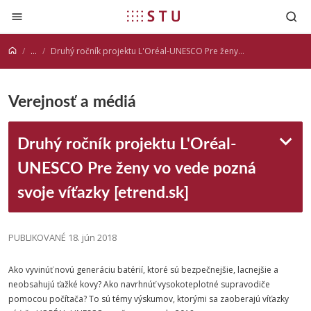
Prejsť na obsah
...
Druhý ročník projektu L'Oréal-UNESCO Pre ženy vo vede pozná svoje víťazky [etrend.sk]
Verejnosť a médiá
Druhý ročník projektu L'Oréal-
UNESCO Pre ženy vo vede pozná
svoje víťazky [etrend.sk]
PUBLIKOVANÉ 18. jún 2018
Ako vyvinúť novú generáciu batérií, ktoré sú bezpečnejšie, lacnejšie a
neobsahujú ťažké kovy? Ako navrhnúť vysokoteplotné supravodiče
pomocou počítača? To sú témy výskumov, ktorými sa zaoberajú víťazky