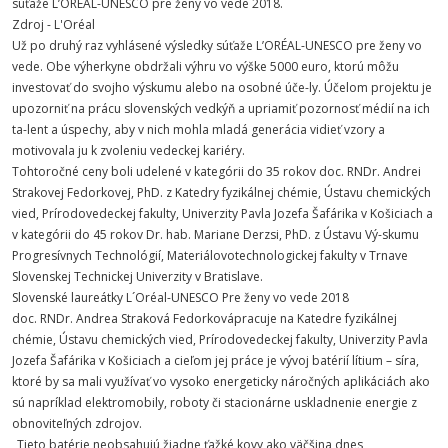
súťaže L’ORÉAL-UNESCO pre ženy vo vede 2018.
Zdroj - L'Oréal
Už po druhý raz vyhlásené výsledky súťaže L’ORÉAL-UNESCO pre ženy vo
vede. Obe výherkyne obdržali výhru vo výške 5000 euro, ktorú môžu
investovať do svojho výskumu alebo na osobné úče-ly. Účelom projektu je
upozorniť na prácu slovenských vedkýň a upriamiť pozornosť médií na ich
ta-lent a úspechy, aby v nich mohla mladá generácia vidieť vzory a
motivovala ju k zvoleniu vedeckej kariéry.
Tohtoročné ceny boli udelené v kategórii do 35 rokov doc. RNDr. Andrei
Strakovej Fedorkovej, PhD. z Katedry fyzikálnej chémie, Ústavu chemických
vied, Prírodovedeckej fakulty, Univerzity Pavla Jozefa Šafárika v Košiciach a
v kategórii do 45 rokov Dr. hab. Mariane Derzsi, PhD. z Ústavu Vý-skumu
Progresívnych Technológií, Materiálovotechnologickej fakulty v Trnave
Slovenskej Technickej Univerzity v Bratislave.
Slovenské laureátky L´Oréal-UNESCO Pre ženy vo vede 2018
doc. RNDr. Andrea Straková Fedorkovápracuje na Katedre fyzikálnej
chémie, Ústavu chemických vied, Prírodovedeckej fakulty, Univerzity Pavla
Jozefa Šafárika v Košiciach a cieľom jej práce je vývoj batérií lítium – síra,
ktoré by sa mali využívať vo vysoko energeticky náročných aplikáciách ako
sú napríklad elektromobily, roboty či stacionárne uskladnenie energie z
obnoviteľných zdrojov.
„Tieto batérie neobsahujú žiadne ťažké kovy ako väčšina dnes