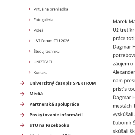
Virtuálna prehliadka
Fotogaléria
Marek Maš
Už tretík
Videá
práce tot
L&T Forum STU 2026
Dagmar Hr
Študuj techniku
potrebova
UNI2TEACH
záujem o 
Alexander
Kontakt
nám presú
Univerzitný časopis SPEKTRUM
prísť s to
Médiá
Dagmar Hr
Partnerská spolupráca
mestách. I
vyskúšali 
Poskytovanie informácií
Ľubomír Š
STU na Facebooku
skúšali š