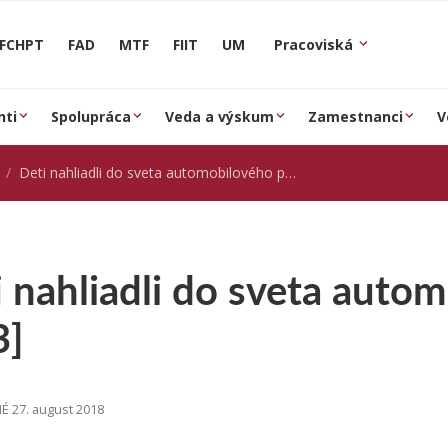
FCHPT
FAD
MTF
FIIT
UM
Pracoviská
nti
Spolupráca
Veda a výskum
Zamestnanci
V
Deti nahliadli do sveta automobilového priemyslu [TA3]
 nahliadli do sveta auto
3]
 27. august 2018