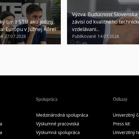
Výzva: Budúcnosť Slovenska
ký tím z STU ako jediný
závisí od kvalitného technic
al Európu v Južnej Kórei
vzdelávani...
né 27.07.2026
Publikované 14.07.2026
Spolupráca
Odkazy
Medzinárodná spolupráca
Univerzitný
a
Výskumné pracoviská
Press kit
ka
Výskumná spolupráca
Univerzitný 