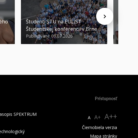
STU ocen
kého
Študenti STU na EULiST
najúspeš
Študentskej konferencii v Brne
športov
Publikované 03.07.2026
Publikova
Prístupnosť
 časopis SPEKTRUM
A++
A+
A
Čiernobiela verzia
technologický
Mapa stránky