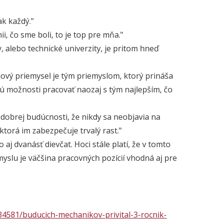
ak každý."
, čo sme boli, to je top pre mňa."
 alebo technické univerzity, je pritom hneď
lový priemysel je tým priemyslom, ktorý prináša
jú možnosti pracovať naozaj s tým najlepším, čo
dobrej budúcnosti, že nikdy sa neobjavia na
torá im zabezpečuje trvalý rast."
j dvanásť dievčat. Hoci stále platí, že v tomto
slu je väčšina pracovných pozícií vhodná aj pre
34581/buducich-mechanikov-privital-3-rocnik-