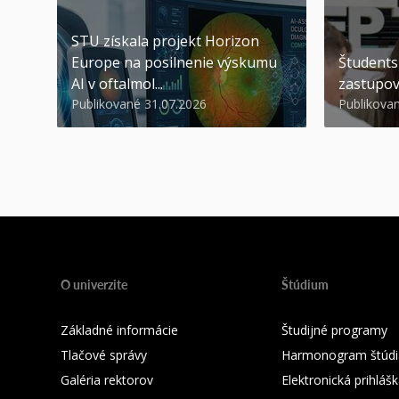
STU získala projekt Horizon
Europe na posilnenie výskumu
Študents
AI v oftalmol...
zastupov
Publikované 31.07.2026
Publikova
O univerzite
Štúdium
Základné informácie
Študijné programy
Tlačové správy
Harmonogram štúdi
Galéria rektorov
Elektronická prihláš