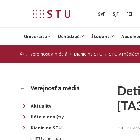
Prejsť na obsah
SvF
SjF
FEI
Univerzita
Uchádzači
Študenti
Absolve
Verejnosť a médiá
Dianie na STU
STU v médiách
Deti
Verejnosť a médiá
[TA
Aktuality
Dáta a analýzy
Dianie na STU
PUBLIKOVANÉ
STU v médiách