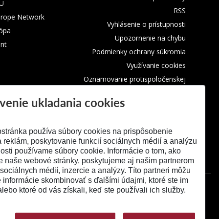
TU
RSS
urope Network
Vyhlásenie o prístupnosti
rópa
Upozornenie na chybu
nt
Podmienky ochrany súkromia
Využívanie cookies
Oznamovanie protispoločenskej
činnosti
venie ukladania cookies
stránka používa súbory cookies na prispôsobenie
 reklám, poskytovanie funkcií sociálnych médií a analýzu
osti používame súbory cookie. Informácie o tom, ako
e naše webové stránky, poskytujeme aj našim partnerom
 sociálnych médií, inzercie a analýzy. Títo partneri môžu
é informácie skombinovať s ďalšími údajmi, ktoré ste im
alebo ktoré od vás získali, keď ste používali ich služby.