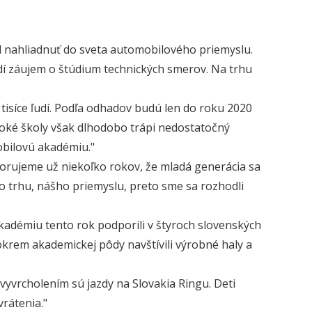
l nahliadnuť do sveta automobilového priemyslu.
udí záujem o štúdium technických smerov. Na trhu
síce ľudí. Podľa odhadov budú len do roku 2020
soké školy však dlhodobo trápi nedostatočný
obilovú akadémiu."
orujeme už niekoľko rokov, že mladá generácia sa
trhu, nášho priemyslu, preto sme sa rozhodli
kadémiu tento rok podporili v štyroch slovenských
í okrem akademickej pôdy navštívili výrobné haly a
yvrcholením sú jazdy na Slovakia Ringu. Deti
vrátenia."