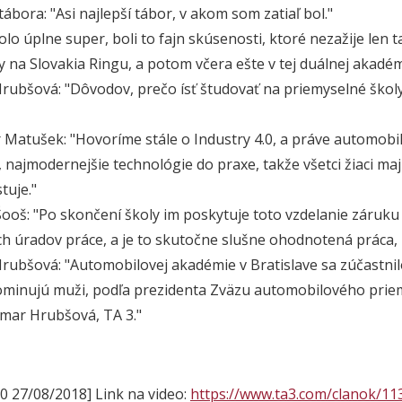
tábora: "Asi najlepší tábor, v akom som zatiaľ bol."
lo úplne super, boli to fajn skúsenosti, ktoré nezažije len t
 na Slovakia Ringu, a potom včera ešte v tej duálnej akadémii
ubšová: "Dôvodov, prečo ísť študovať na priemyselné školy,
 Matušek: "Hovoríme stále o Industry 4.0, a práve automobi
, najmodernejšie technológie do praxe, takže všetci žiaci ma
tuje."
ooš: "Po skončení školy im poskytuje toto vzdelanie záruku 
 úradov práce, a je to skutočne slušne ohodnotená práca, k
ubšová: "Automobilovej akadémie v Bratislave sa zúčastnilo a
ominujú muži, podľa prezidenta Zväzu automobilového priemy
mar Hrubšová, TA 3."
30 27/08/2018]
Link na video:
https://www.ta3.com/clanok/11