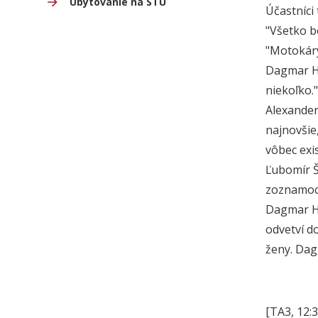
Ubytovanie na STU
Účastníci 
"Všetko bo
"Motokáry
Dagmar Hr
niekoľko."
Alexander
najnovšie
vôbec exis
Ľubomír Š
zoznamoch
Dagmar Hr
odvetví d
ženy. Dag
[TA3, 12: