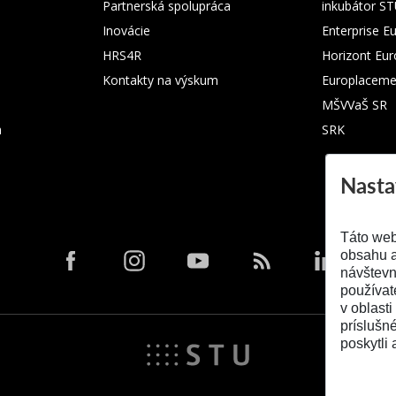
Partnerská spolupráca
inkubátor S
Inovácie
Enterprise E
HRS4R
Horizont Eu
Kontakty na výskum
Europlaceme
MŠVVaŠ SR
m
SRK
Nasta
Táto web
obsahu a
návštevn
používat
v oblasti
príslušn
poskytli 