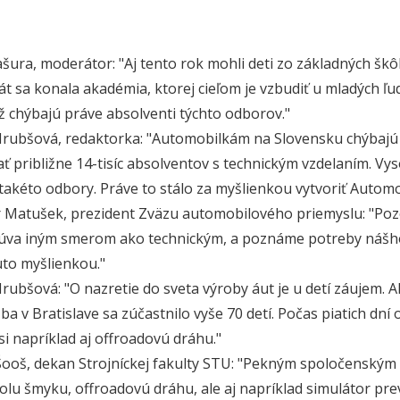
ura, moderátor: "Aj tento rok mohli deti zo základných škô
rát sa konala akadémia, ktorej cieľom je vzbudiť u mladých ľ
iž chýbajú práve absolventi týchto odborov."
ubšová, redaktorka: "Automobilkám na Slovensku chýbajú ti
ť približne 14-tisíc absolventov s technickým vzdelaním. Vy
takéto odbory. Práve to stálo za myšlienkou vytvoriť Autom
 Matušek, prezident Zväzu automobilového priemyslu: "Poz
va iným smerom ako technickým, a poznáme potreby nášho 
uto myšlienkou."
ubšová: "O nazretie do sveta výroby áut je u detí záujem. A
ba v Bratislave sa zúčastnilo vyše 70 detí. Počas piatich dn
si napríklad aj offroadovú dráhu."
ooš, dekan Strojníckej fakulty STU: "Pekným spoločenským v
kolu šmyku, offroadovú dráhu, ale aj napríklad simulátor pre