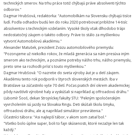
technických smerov. Na trhu práce totiž chýbajú práve absolventi týchto
odborov."
Dagmar Hrubšová, redaktorka: "Automobilkám na Slovensku chýbajú tisíce
ľudí. Podľa odhadov budú len do roku 2020 potrebovať približne 14-tisíc
absolventov s technickým vzdelaním. Vysoké školy však dlhodobo trápi
nedostatočný záujem o takéto odbory. Práve to stálo za myšlienkou
vytvoriť Automobilovú akadémiu."
Alexander Matušek, prezident Zväzu automobilového priemyslu:
"Pozorujeme už niekoľko rokov, že mladá generácia sa nám presúva iným
smerom ako technickým, a poznáme potreby nášho trhu, nášho priemyslu,
preto sme sa rozhodli prísť s touto myšlienkou."
Dagmar Hrubšová: "O nazretie do sveta výroby áut je u detí záujem.
Akadémiu tento rok podporili v štyroch slovenských mestách. Iba v
Bratislave sa zúčastnilo vyše 70 detí. Počas piatich dní okrem akademickej
pôdy navštívili výrobné haly a vyskúšali si napríklad aj offroadovú dráhu."
Ľubomír Šooš, dekan Strojníckej fakulty STU: "Pekným spoločenským
vyvrcholením sú jazdy na Slovakia Ringu. Deti skúšali školu šmyku,
offroadovú dráhu, ale aj napríklad simulátor prevrátenia."
Účastníci tábora: "Asi najlepší tábor, v akom som zatiaľ bol."
"Všetko bolo úplne super, boli to fajn skúsenosti, ktoré nezažije len tak
každý."