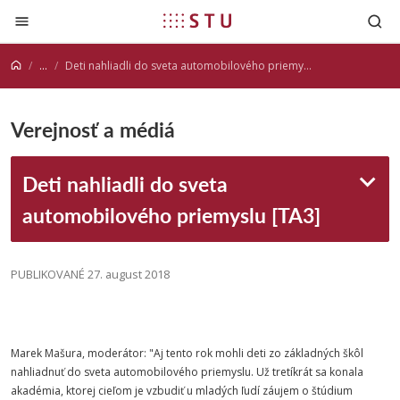
Prejsť na obsah
...
Deti nahliadli do sveta automobilového priemyslu [TA3]
Verejnosť a médiá
Deti nahliadli do sveta
automobilového priemyslu [TA3]
PUBLIKOVANÉ 27. august 2018
Marek Mašura, moderátor: "Aj tento rok mohli deti zo základných škôl
nahliadnuť do sveta automobilového priemyslu. Už tretíkrát sa konala
akadémia, ktorej cieľom je vzbudiť u mladých ľudí záujem o štúdium