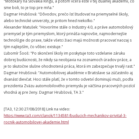
"Motokáry na Slovakia Ringu, a potom včera ešte v tej duálnej akadémii, čo
sme boli, to je top pre mňa."
Dagmar Hrubšová: "Dôvodov, prečo ísť študovať na priemyselné školy,
alebo technické univerzity, je pritom hneď niekoľko."
Alexander Matušek: "Hovoríme stále o Industry 4.0, a práve automobilový
priemysel je tým priemyslom, ktorý prináša najnovšie, najmodernejšie
technológie do praxe, takže všetci žiaci majú možnosti pracovať naozaj s
tým najlepším, čo vôbec existuje."
Ľubomír Šooš: "Po skončení školy im poskytuje toto vzdelanie záruku
dobrej budúcnosti, že nikdy sa neobjavia na zoznamoch úradov práce, a
je to skutočne slušne ohodnotená práca, ktorá im zabezpečuje trvalý rast."
Dagmar Hrubšová: "Automobilovej akadémie v Bratislave sa zúčastnilo aj
dvanásť dievčat. Hoci stále platí, že v tomto odvetví dominujú muži, podľa
prezidenta Zväzu automobilového priemyslu je väčšina pracovných pozícií
vhodná aj pre ženy. Dagmar Hrubšová, TA 3."
[TA3, 12:30 27/08/2018]
Link na video:
https://www.ta3.com/clanok/1134581/buducich-mechanikov-privital-3-
rocnik-automobilovej-akademie.html