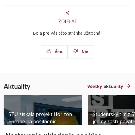
ZDIEĽAŤ
Bola pre Vás táto stránka užitočná?
Áno
Nie
Aktuality
Všetky aktuality
STU získala projekt Horizon
Študentský tím z 
Europe na posilnenie
jediný zastupoval 
výskumu AI v oftalmol...
Južnej Kórei