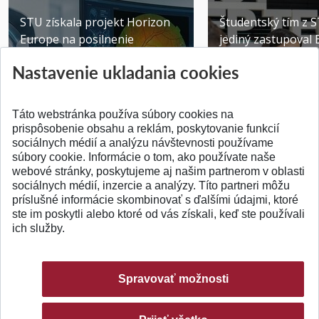
STU získala projekt Horizon
Študentský tím z 
Europe na posilnenie
jediný zastupoval 
výskumu AI v oftalmol...
Južnej Kórei
Nastavenie ukladania cookies
Publikované 31.07.2026
Publikované 27.07.20
Táto webstránka používa súbory cookies na
prispôsobenie obsahu a reklám, poskytovanie funkcií
sociálnych médií a analýzu návštevnosti používame
súbory cookie. Informácie o tom, ako používate naše
webové stránky, poskytujeme aj našim partnerom v oblasti
SPÄŤ NA VRCH
sociálnych médií, inzercie a analýzy. Títo partneri môžu
príslušné informácie skombinovať s ďalšími údajmi, ktoré
ste im poskytli alebo ktoré od vás získali, keď ste používali
ich služby.
Spravovať možnosti