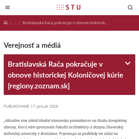
Prejsť na obsah
...
Bratislavská Rača pokračuje v obnove historickej Koloničovej kúrie [regiony.zoznam.sk]
Verejnosť a médiá
Bratislavská Rača pokračuje v
obnove historickej Koloničovej kúrie
[regiony.zoznam.sk]
PUBLIKOVANÉ 17. január 2026
„Aktuálne sme získali kladné stanovisko pamiatkarov na štúdiu kompletnej
obnovy, ktorú nám spracovala Fakulta architektúry a dizajnu Slovenskej
technickej univerzity v Bratislave. Pripravujú sa podklady na súťaž na