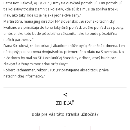
Petra Kotuliaková, Aj Ty v IT: „Firmy tie dievčatá potrebujú. Oni potrebujú
tie kolektívy trošku zjemniť a kolektív, kde sú iba muži sa správa trošku
inak, ako taký, kde už je nejaká jedna-dve ženy.“
Martin Sůra, managing director HP Slovensko: „Sú rovnako technicky
kvalitné, ale prinášajú do toho taký širší pohľad, trošku pohľad cez pocity,
emócie, ako toto bude pôsobiť na zákazníka, ako to bude pôsobiť na
našich partnerov.“
Dana Strculová, redaktorka: „Lákadlom môže byť aj finančná odmena. Len
nástupný plat sa rovná dvojnásobku priemerného platu na Slovensku. No
a čoskoro by mal na STU vzniknúť aj špeciálny odbor, ktorý bude pre
dievčatá a ženy mimoriadne príťažlivý.“
Robert Rethammer, rektor STU: „Pripravujeme akreditáciu práve
netechnickej informatiky.“
ZDIEĽAŤ
Bola pre Vás táto stránka užitočná?