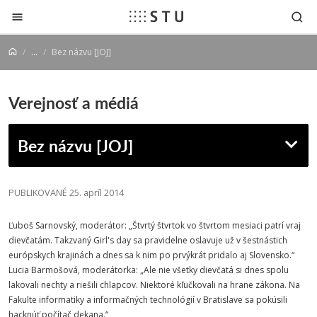
Prejsť na obsah
...
Bez názvu [JOJ]
Verejnosť a médiá
Bez názvu [JOJ]
PUBLIKOVANÉ 25. apríl 2014
Ľuboš Sarnovský, moderátor: „Štvrtý štvrtok vo štvrtom mesiaci patrí vraj
dievčatám. Takzvaný Girl's day sa pravidelne oslavuje už v šestnástich
európskych krajinách a dnes sa k nim po prvýkrát pridalo aj Slovensko.“
Lucia Barmošová, moderátorka: „Ale nie všetky dievčatá si dnes spolu
lakovali nechty a riešili chlapcov. Niektoré kľučkovali na hrane zákona. Na
Fakulte informatiky a informačných technológií v Bratislave sa pokúsili
hacknúť počítač dekana.“