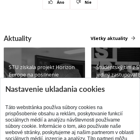
Áno
Nie
Aktuality
Všetky aktuality
STU získala projekt Horizon
Študentský tím z 
Europe na posilnenie
jediný zastupoval 
výskumu AI v oftalmol...
Južnej Kórei
Nastavenie ukladania cookies
Publikované 31.07.2026
Publikované 27.07.20
Táto webstránka používa súbory cookies na
prispôsobenie obsahu a reklám, poskytovanie funkcií
sociálnych médií a analýzu návštevnosti používame
súbory cookie. Informácie o tom, ako používate naše
webové stránky, poskytujeme aj našim partnerom v oblasti
SPÄŤ NA VRCH
sociálnych médií, inzercie a analýzy. Títo partneri môžu