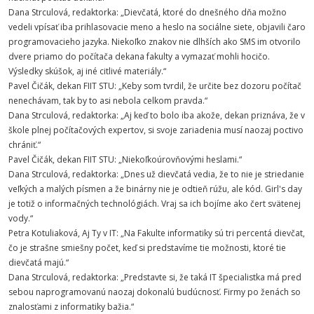
Dana Strculová, redaktorka: „Dievčatá, ktoré do dnešného dňa možno
vedeli vpísať iba prihlasovacie meno a heslo na sociálne siete, objavili čaro
programovacieho jazyka. Niekoľko znakov nie dlhších ako SMS im otvorilo
dvere priamo do počítača dekana fakulty a vymazať mohli hocičo.
Výsledky skúšok, aj iné citlivé materiály.“
Pavel Čičák, dekan FIIT STU: „Keby som tvrdil, že určite bez dozoru počítač
nenechávam, tak by to asi nebola celkom pravda.“
Dana Strculová, redaktorka: „Aj keď to bolo iba akože, dekan priznáva, že v
škole plnej počítačových expertov, si svoje zariadenia musí naozaj poctivo
chrániť.“
Pavel Čičák, dekan FIIT STU: „Niekoľkoúrovňovými heslami.“
Dana Strculová, redaktorka: „Dnes už dievčatá vedia, že to nie je striedanie
veľkých a malých písmen a že binárny nie je odtieň rúžu, ale kód. Girl's day
je totiž o informačných technológiách. Vraj sa ich bojíme ako čert svätenej
vody.“
Petra Kotuliaková, Aj Ty v IT: „Na Fakulte informatiky sú tri percentá dievčat,
čo je strašne smiešny počet, keď si predstavíme tie možnosti, ktoré tie
dievčatá majú.“
Dana Strculová, redaktorka: „Predstavte si, že taká IT špecialistka má pred
sebou naprogramovanú naozaj dokonalú budúcnosť. Firmy po ženách so
znalosťami z informatiky bažia.“