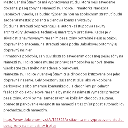
Mesto Banská Štiavnica má vypracovanú štúdiu, ktorá rieši zavedenie
dočasnej pešej zóny na Námestí sv. Trojice. Primátorka Nadežda
Babiaková uviedla, že budúci týždeň sa ňou na spoločnom stretnutí budú
zaoberať mestskí poslanci a členovia komisie výstavby.
Štúdiu na stretnutí odprezentujú jej autori - zástupcovia Fakulty
architektúry Slovenskej technickej univerzity v Bratislave. Keďže je v
súvislosti s navrhovaným riešením pešej zóny potrebné riešiť aj otázku
dopravného značenia, na stretnutí bude podľa Babiakovej prítomný aj
dopravný inžinier.
Primátorka podotkla, že v súvislosti so zavedením dočasnej pešej zóny na
Námestí sv. Trojici bude musieť pripraviť samospráva aj nové znenie
všeobecne záväzného nariadenia o parkovaní.
Námestie sv. Trojice v Banskej Štiavnici je dlhodobo kritizované pre jeho
dopravné riešenie. Celý priestor v súčasnosti slúži ako veľkoplošné
parkovisko s obojsmernou komunikáciou a chodníkmi pri čelných
fasádach objektov. Nové riešenie by malo na námestí vymedziť priestor
pešej zóny, ktorý by mal zamedziť vzniku kolíziám chodcov s autami,
obmedziť parkovanie verejnosti na námestí a tiež znížiť počet automobilov
prechádzajúcich námestím.
https://www.dobrenoviny.sk/c/155325/b-stiavnica-ma-vypracovanu-studiu-
pesej-zony-na-namesti-sv-trojice