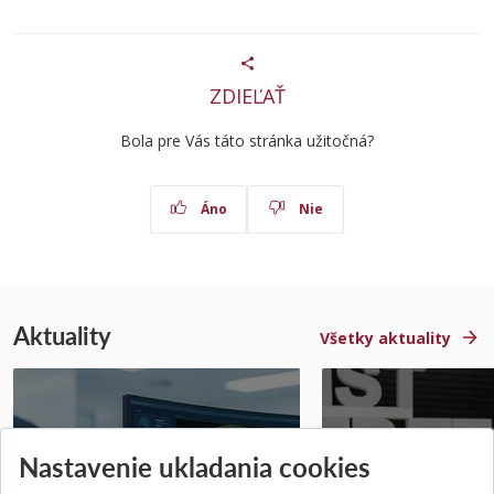
ZDIEĽAŤ
Bola pre Vás táto stránka užitočná?
Áno
Nie
Aktuality
Všetky aktuality
STU získala projekt Horizon
Študentský tím z 
Nastavenie ukladania cookies
Europe na posilnenie
jediný zastupoval 
výskumu AI v oftalmol...
Južnej Kórei