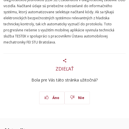
vozidla. Načítané údaje sú priebežne odosielané do informačného
systému, ktorý automatizovane selektuje načítané kódy. Ak sa týkajú
elektronických bezpečnostných systémov relevantných z hľadiska
technickej kontroly, tak ich automaticky vyznačí do protokolu. Toto
progresívne riešenie s využitím mobilnej aplikácie vyvinula technická
služba TESTEK v spolupráci s pracovníkmi Ústavu automobilovej
mechatroniky
FEI
STU
Bratislava.
ZDIEĽAŤ
Bola pre Vás táto stránka užitočná?
Áno
Nie