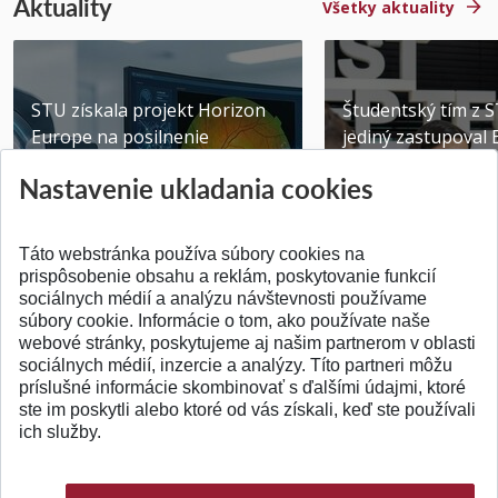
Aktuality
Všetky aktuality
STU získala projekt Horizon
Študentský tím z 
Europe na posilnenie
jediný zastupoval 
výskumu AI v oftalmol...
Južnej Kórei
Nastavenie ukladania cookies
Publikované 31.07.2026
Publikované 27.07.20
Táto webstránka používa súbory cookies na
prispôsobenie obsahu a reklám, poskytovanie funkcií
sociálnych médií a analýzu návštevnosti používame
súbory cookie. Informácie o tom, ako používate naše
webové stránky, poskytujeme aj našim partnerom v oblasti
SPÄŤ NA VRCH
sociálnych médií, inzercie a analýzy. Títo partneri môžu
príslušné informácie skombinovať s ďalšími údajmi, ktoré
ste im poskytli alebo ktoré od vás získali, keď ste používali
ich služby.