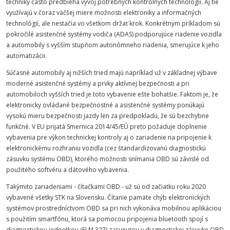
techniky často predbieha vývoj potrebných kontrolných technológií. Aj tie
využívajú v čoraz väčšej miere možnosti elektroniky a informačných
technológií, ale nestačia vo všetkom držať krok. Konkrétnym príkladom sú
pokročilé asistenčné systémy vodiča (ADAS) podporujúce riadenie vozidla
a automobily s vyšším stupňom autonómneho riadenia, smerujúce k jeho
automatizácii.
Súčasné automobily aj nižších tried majú napríklad už v základnej výbave
moderné asistenčné systémy a prvky aktívnej bezpečnosti a pri
automobiloch vyšších tried je toto vybavenie ešte bohatšie. Faktom je, že
elektronicky ovládané bezpečnostné a asistenčné systémy ponúkajú
vysokú mieru bezpečnosti jazdy len za predpokladu, že sú bezchybne
funkčné. V EU prijatá Smernica 2014/45/EÚ preto požaduje doplnenie
vybavenia pre výkon technickej kontroly aj o zariadenie na pripojenie k
elektronickému rozhraniu vozidla (cez štandardizovanú diagnostickú
zásuvku systému OBD), ktorého možnosti snímania OBD sú závislé od
použitého softvéru a dátového vybavenia.
Takýmito zariadeniami - čítačkami OBD - už sú od začiatku roku 2020
vybavené všetky STK na Slovensku. Čítanie pamäte chýb elektronických
systémov prostredníctvom OBD sa pri nich vykonáva mobilnou aplikáciou
s použitím smartfónu, ktorá sa pomocou pripojenia bluetooth spojí s
diagnostickou jednotkou (ELM 327) zasunutou v diagnostickej zásuvke OBD