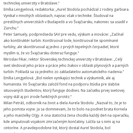
technickej univerzity v Bratislave.“
Emília Lengyelová, redaktorka: „Aurel Stodola pochádzal z rodiny garbiara.
Vynikal v mnohých oblastiach, najviac však v technike. Študoval na
prestížnych univerzitách v Budapešti a vo Švajčiarsku, nakoniec sa usadil v
Zürichu.“
Peter Samuely, podpredseda SAV pre vedu, výskum a inovácie: „Začínal
ako konštruktér turbín. Konštruoval lode, konštruoval tie spomínané
turbíny, ale skonštruoval aj jedno z prvých tepelných čerpadiel, ktoré
myslím si, že vo Švajčiarsku doteraz funguje.“
Miroslav Fikar, rektor Slovenskej technickej univerzity v Bratislave: „Celý
svet sledoval jeho práce a práce jeho žiakov v oblasti plynových a parných
turbín. Pokladá sa za jedného zo zakladateľov automatického riadenia.“
Emília Lengyelová: „Bol nielen vynikajúci technik a výskumník, ale aj
humanista. Vo Švajčiarsku založil fond na podporu štúdia pre slabšie
situovaných študentov, ktorý funguje dodnes. Na začiatku prvej svetovej
vojny stál aj pri zrode funkčných protéz.“
Milan Petráš, odborník na život a diela Aurela Stodolu: „Nazval to, že je to
jeho pomsta vojne. Ja sa domnievam, že to bolo na podnet brata Kornela
a jeho manželky Oľgy. A ona statočná žena chodila každý deň na operačku,
kde amputovali vojakom zmrzačeným končatiny. Lúčila sa s nimi aj na
cintoríne. A pravdepodobne list, ktorý dostal Aurel Stodola, bol