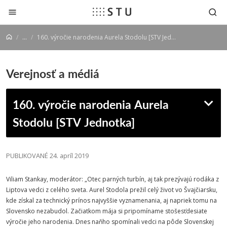
Prejsť na obsah
...
160. výročie narodenia Aurela Stodolu [STV Jednotka]
Verejnosť a médiá
160. výročie narodenia Aurela
Stodolu [STV Jednotka]
PUBLIKOVANÉ 24. apríl 2019
Viliam Stankay, moderátor: „Otec parných turbín, aj tak prezývajú rodáka z
Liptova vedci z celého sveta. Aurel Stodola prežil celý život vo Švajčiarsku,
kde získal za technický prínos najvyššie vyznamenania, aj napriek tomu na
Slovensko nezabudol. Začiatkom mája si pripomíname stošesťdesiate
výročie jeho narodenia. Dnes naňho spomínali vedci na pôde Slovenskej