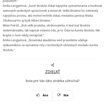
popudom.“
Emília Lengyelová: „Aurel Stodola získal najvyššie vyznamenania a hodnosti
svetových vedeckých spoločností a univerzít. Veľká Británia ho odmenila
najvyššou poctou, akú mohol technik získať, medailou Jamesa Watta.
Obdivoval ho aj fyzik Albert Einstein.“
Milan Petráš: „Boli veľkí priatelia, obdivovatelia. A keď mal Stodola
sedemdesiatku, tak napísal oslavnú ódu, je to Óda na Aurela Stodolu. Nik
krajšie o ňom nikdy nenapísal.“
Emília Lengyelová: „Slovenská akadémia vied pravidelne udeľuje
výskumníkom za významné činy v technických oblastiach medailu Aurela
Stodolu.“
ZDIEĽAŤ
Bola pre Vás táto stránka užitočná?
Áno
Nie