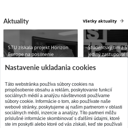
Aktuality
Všetky aktuality
STU získala projekt Horizon
Študentský tím z 
Europe na posilnenie
jediný zastupoval 
výskumu AI v oftalmol...
Južnej Kórei
Nastavenie ukladania cookies
Publikované 31.07.2026
Publikované 27.07.20
Táto webstránka používa súbory cookies na
prispôsobenie obsahu a reklám, poskytovanie funkcií
sociálnych médií a analýzu návštevnosti používame
súbory cookie. Informácie o tom, ako používate naše
webové stránky, poskytujeme aj našim partnerom v oblasti
SPÄŤ NA VRCH
sociálnych médií, inzercie a analýzy. Títo partneri môžu
príslušné informácie skombinovať s ďalšími údajmi, ktoré
ste im poskytli alebo ktoré od vás získali, keď ste používali