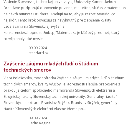
Vedenie Slovenskej technickej univerzity aj Univerzity Komenského v
Bratislave podporujú obnovenie povinnej maturitnej skúšky z matematiky
na návrh ministra Druckera. Apelujú na to, aby ju rezort zaviedol čo
najskôr. Tento krok považujú za nevyhnutný pre zlepšenie kvality
vzdelávania na Slovensku aj zvýšenie
konkurencieschopnosti.&nbsp;"Matematika je kľúčový predmet, ktorý
rozvíja analytické mysle...
09.09.2024
standard.sk
Zvýšenie záujmu mladých ľudí o štúdium
technických smerov
Viera Polešovská, moderátorka Zvýšenie záujmu mladých ľudí o štúdium
technických smerov, kvality výučby, jej adresnosti i lepšie prepojenie s
praxou je cieľom spoločného memoranda Slovenských elektrární a
Strojníckej fakulty Slovenskej technickej univerzity. Generálny riaditeľ
Slovenských elektrární Branislav Strýček. Branislav Strýček, generálny
riaditeľ Slovenských elektrární Vlastne ideme po...
09.09.2024
Rádio Regina