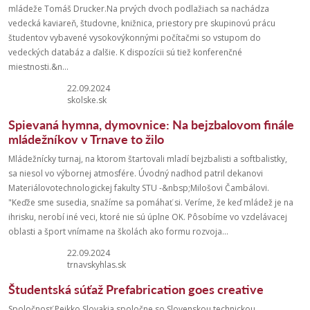
mládeže Tomáš Drucker.Na prvých dvoch podlažiach sa nachádza
vedecká kaviareň, študovne, knižnica, priestory pre skupinovú prácu
študentov vybavené vysokovýkonnými počítačmi so vstupom do
vedeckých databáz a ďalšie. K dispozícii sú tiež konferenčné
miestnosti.&n...
22.09.2024
skolske.sk
Spievaná hymna, dymovnice: Na bejzbalovom finále
mládežníkov v Trnave to žilo
Mládežnícky turnaj, na ktorom štartovali mladí bejzbalisti a softbalistky,
sa niesol vo výbornej atmosfére. Úvodný nadhod patril dekanovi
Materiálovotechnologickej fakulty STU -&nbsp;Milošovi Čambálovi.
"Keďže sme susedia, snažíme sa pomáhať si. Veríme, že keď mládež je na
ihrisku, nerobí iné veci, ktoré nie sú úplne OK. Pôsobíme vo vzdelávacej
oblasti a šport vnímame na školách ako formu rozvoja...
22.09.2024
trnavskyhlas.sk
Študentská súťaž Prefabrication goes creative
Spoločnosť Peikko Slovakia spoločne so Slovenskou technickou