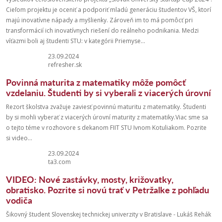
Cieľom projektu je oceniť a podporiť mladú generáciu študentov VŠ, ktorí
majú inovatívne nápady a myšlienky. Zároveň im to má pomôcť pri
transformácií ich inovatívnych riešení do reálneho podnikania. Medzi
víťazmi boli aj študenti STU: v kategórii Priemyse...
23.09.2024
refresher.sk
Povinná maturita z matematiky môže pomôcť
vzdelaniu. Študenti by si vyberali z viacerých úrovní
Rezort školstva zvažuje zaviesť povinnú maturitu z matematiky. Študenti
by si mohli vyberať z viacerých úrovní maturity z matematiky.Viac sme sa
o tejto téme v rozhovore s dekanom FIIT STU Ivnom Kotuliakom. Pozrite
si video...
23.09.2024
ta3.com
VIDEO: Nové zastávky, mosty, križovatky,
obratisko. Pozrite si novú trať v Petržalke z pohľadu
vodiča
Šikovný študent Slovenskej technickej univerzity v Bratislave - Lukáš Rehák