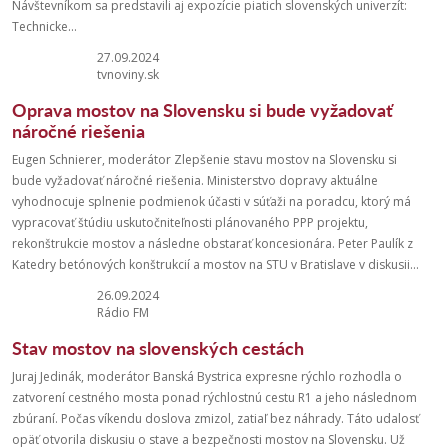
Návštevníkom sa predstavili aj expozície piatich slovenských univerzít:
Technicke...
27.09.2024
tvnoviny.sk
Oprava mostov na Slovensku si bude vyžadovať
náročné riešenia
Eugen Schnierer, moderátor Zlepšenie stavu mostov na Slovensku si
bude vyžadovať náročné riešenia. Ministerstvo dopravy aktuálne
vyhodnocuje splnenie podmienok účasti v súťaži na poradcu, ktorý má
vypracovať štúdiu uskutočniteľnosti plánovaného PPP projektu,
rekonštrukcie mostov a následne obstarať koncesionára. Peter Paulík z
Katedry betónových konštrukcií a mostov na STU v Bratislave v diskusii...
26.09.2024
Rádio FM
Stav mostov na slovenských cestách
Juraj Jedinák, moderátor Banská Bystrica expresne rýchlo rozhodla o
zatvorení cestného mosta ponad rýchlostnú cestu R1 a jeho následnom
zbúraní. Počas víkendu doslova zmizol, zatiaľ bez náhrady. Táto udalosť
opäť otvorila diskusiu o stave a bezpečnosti mostov na Slovensku. Už