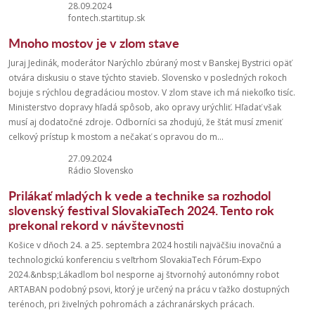
28.09.2024
fontech.startitup.sk
Mnoho mostov je v zlom stave
Juraj Jedinák, moderátor Narýchlo zbúraný most v Banskej Bystrici opäť
otvára diskusiu o stave týchto stavieb. Slovensko v posledných rokoch
bojuje s rýchlou degradáciou mostov. V zlom stave ich má niekoľko tisíc.
Ministerstvo dopravy hľadá spôsob, ako opravy urýchliť. Hľadať však
musí aj dodatočné zdroje. Odborníci sa zhodujú, že štát musí zmeniť
celkový prístup k mostom a nečakať s opravou do m...
27.09.2024
Rádio Slovensko
Prilákať mladých k vede a technike sa rozhodol
slovenský festival SlovakiaTech 2024. Tento rok
prekonal rekord v návštevnosti
Košice v dňoch 24. a 25. septembra 2024 hostili najväčšiu inovačnú a
technologickú konferenciu s veľtrhom SlovakiaTech Fórum-Expo
2024.&nbsp;Lákadlom bol nesporne aj štvornohý autonómny robot
ARTABAN podobný psovi, ktorý je určený na prácu v ťažko dostupných
terénoch, pri živelných pohromách a záchranárskych prácach.