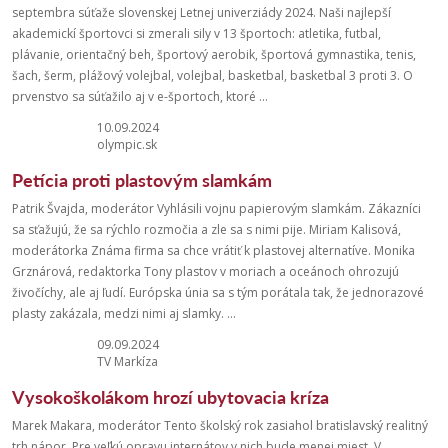
septembra súťaže slovenskej Letnej univerziády 2024. Naši najlepší
akademickí športovci si zmerali sily v 13 športoch: atletika, futbal,
plávanie, orientačný beh, športový aerobik, športová gymnastika, tenis,
šach, šerm, plážový volejbal, volejbal, basketbal, basketbal 3 proti 3. O
prvenstvo sa súťažilo aj v e-športoch, ktoré ...
10.09.2024
olympic.sk
Petícia proti plastovým slamkám
Patrik Švajda, moderátor Vyhlásili vojnu papierovým slamkám. Zákazníci
sa sťažujú, že sa rýchlo rozmočia a zle sa s nimi pije. Miriam Kalisová,
moderátorka Známa firma sa chce vrátiť k plastovej alternatíve. Monika
Grznárová, redaktorka Tony plastov v moriach a oceánoch ohrozujú
živočíchy, ale aj ľudí. Európska únia sa s tým porátala tak, že jednorazové
plasty zakázala, medzi nimi aj slamky. ...
09.09.2024
TV Markíza
Vysokoškolákom hrozí ubytovacia kríza
Marek Makara, moderátor Tento školský rok zasiahol bratislavský realitný
trh nápor. Pre veľkú opravu internátov v nich bude menej miest. V