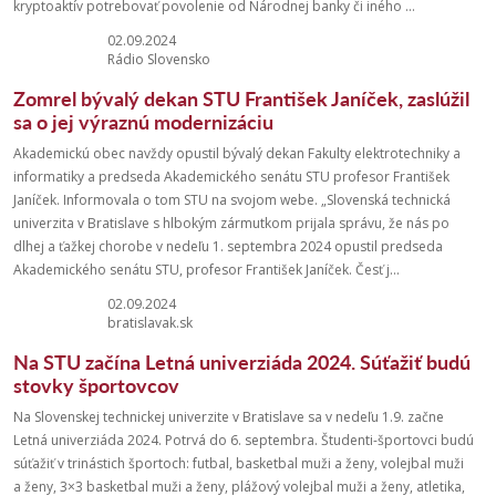
kryptoaktív potrebovať povolenie od Národnej banky či iného ...
02.09.2024
Rádio Slovensko
Zomrel bývalý dekan STU František Janíček, zaslúžil
sa o jej výraznú modernizáciu
Akademickú obec navždy opustil bývalý dekan Fakulty elektrotechniky a
informatiky a predseda Akademického senátu STU profesor František
Janíček. Informovala o tom STU na svojom webe. „Slovenská technická
univerzita v Bratislave s hlbokým zármutkom prijala správu, že nás po
dlhej a ťažkej chorobe v nedeľu 1. septembra 2024 opustil predseda
Akademického senátu STU, profesor František Janíček. Česť j...
02.09.2024
bratislavak.sk
Na STU začína Letná univerziáda 2024. Súťažiť budú
stovky športovcov
Na Slovenskej technickej univerzite v Bratislave sa v nedeľu 1.9. začne
Letná univerziáda 2024. Potrvá do 6. septembra. Študenti-športovci budú
súťažiť v trinástich športoch: futbal, basketbal muži a ženy, volejbal muži
a ženy, 3×3 basketbal muži a ženy, plážový volejbal muži a ženy, atletika,