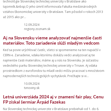
technológie Slovenskej technickej univerzity v Bratislave ako
tajomník.&nbsp;O jeho úmrtí informovala Fakulta medzinárodných
vzťahov Ekonomickej univerzity v Bratislave. Tam pôsobil v rokoch 2013
až 2015 ako pr...
12.09.2024
regiony.zoznam.sk
Aj na Slovensku vieme analyzovať najmenšie časti
materiálov. Toto zariadenie slúži mladým vedcom
Keď sa povie urýchľovač častíc, všetci si spomenieme na ten najväčší v
CERN-e. Zariadenie, vďaka ktorému dokážu vedci analyzovať aj tie
najmenšie časti materiálov, máme aj u nás na Slovensku. Je súčasťou
vedeckého parku Slovenskej technickej univerzity v Trnave. Aj vďaka
prostriedkom z eurofondov tu mladí vedci môžu pracovať s množstvom
najmodernejších technologických vychytávok. Prečítajte si vi...
10.09.2024
tvnoviny.sk
Letná univerziáda 2024 aj v znamení fair play, Cenu
FP získal šermiar Árpád Fazekas
Na Slovenskej technickej univerzite v Bratislave prebiehali od 1. do 6.