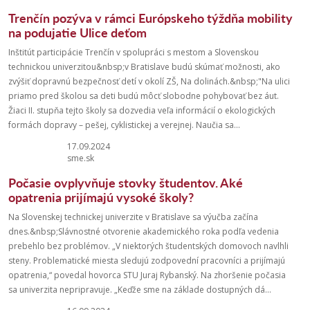
Trenčín pozýva v rámci Európskeho týždňa mobility
na podujatie Ulice deťom
Inštitút participácie Trenčín v spolupráci s mestom a Slovenskou
technickou univerzitou&nbsp;v Bratislave budú skúmať možnosti, ako
zvýšiť dopravnú bezpečnosť detí v okolí ZŠ, Na dolinách.&nbsp;"Na ulici
priamo pred školou sa deti budú môcť slobodne pohybovať bez áut.
Žiaci II. stupňa tejto školy sa dozvedia veľa informácií o ekologických
formách dopravy – pešej, cyklistickej a verejnej. Naučia sa...
17.09.2024
sme.sk
Počasie ovplyvňuje stovky študentov. Aké
opatrenia prijímajú vysoké školy?
Na Slovenskej technickej univerzite v Bratislave sa výučba začína
dnes.&nbsp;Slávnostné otvorenie akademického roka podľa vedenia
prebehlo bez problémov. „V niektorých študentských domovoch navlhli
steny. Problematické miesta sledujú zodpovední pracovníci a prijímajú
opatrenia,“ povedal hovorca STU Juraj Rybanský. Na zhoršenie počasia
sa univerzita nepripravuje. „Keďže sme na základe dostupných dá...