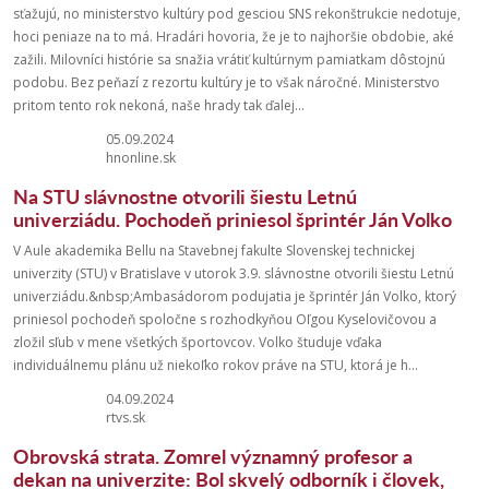
sťažujú, no ministerstvo kultúry pod gesciou SNS rekonštrukcie nedotuje,
hoci peniaze na to má. Hradári hovoria, že je to najhoršie obdobie, aké
zažili. Milovníci histórie sa snažia vrátiť kultúrnym pamiatkam dôstojnú
podobu. Bez peňazí z rezortu kultúry je to však náročné. Ministerstvo
pritom tento rok nekoná, naše hrady tak ďalej...
05.09.2024
hnonline.sk
Na STU slávnostne otvorili šiestu Letnú
univerziádu. Pochodeň priniesol šprintér Ján Volko
V Aule akademika Bellu na Stavebnej fakulte Slovenskej technickej
univerzity (STU) v Bratislave v utorok 3.9. slávnostne otvorili šiestu Letnú
univerziádu.&nbsp;Ambasádorom podujatia je šprintér Ján Volko, ktorý
priniesol pochodeň spoločne s rozhodkyňou Oľgou Kyselovičovou a
zložil sľub v mene všetkých športovcov. Volko študuje vďaka
individuálnemu plánu už niekoľko rokov práve na STU, ktorá je h...
04.09.2024
rtvs.sk
Obrovská strata. Zomrel významný profesor a
dekan na univerzite: Bol skvelý odborník i človek,