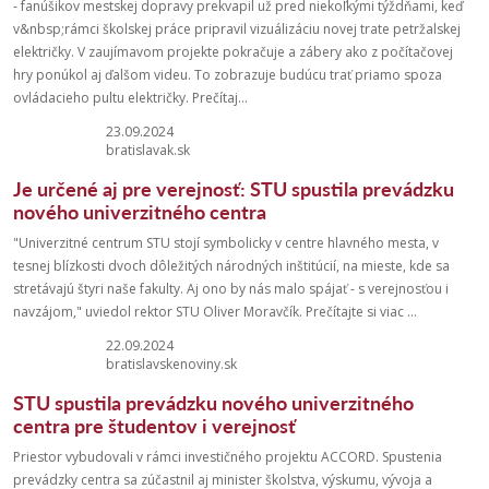
- fanúšikov mestskej dopravy prekvapil už pred niekoľkými týždňami, keď
v&nbsp;rámci školskej práce pripravil vizuálizáciu novej trate petržalskej
električky. V zaujímavom projekte pokračuje a zábery ako z počítačovej
hry ponúkol aj ďalšom videu. To zobrazuje budúcu trať priamo spoza
ovládacieho pultu električky. Prečítaj...
23.09.2024
bratislavak.sk
Je určené aj pre verejnosť: STU spustila prevádzku
nového univerzitného centra
"Univerzitné centrum STU stojí symbolicky v centre hlavného mesta, v
tesnej blízkosti dvoch dôležitých národných inštitúcií, na mieste, kde sa
stretávajú štyri naše fakulty. Aj ono by nás malo spájať - s verejnosťou i
navzájom," uviedol rektor STU Oliver Moravčík. Prečítajte si viac ...
22.09.2024
bratislavskenoviny.sk
STU spustila prevádzku nového univerzitného
centra pre študentov i verejnosť
Priestor vybudovali v rámci investičného projektu ACCORD. Spustenia
prevádzky centra sa zúčastnil aj minister školstva, výskumu, vývoja a