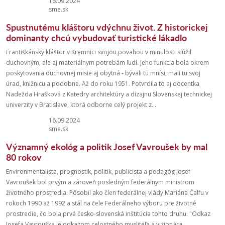
16.09.2024
sme.sk
Spustnutému kláštoru vdýchnu život. Z historickej
dominanty chcú vybudovať turistické lákadlo
Františkánsky kláštor v Kremnici svojou povahou v minulosti slúžil
duchovným, ale aj materiálnym potrebám ľudí. Jeho funkcia bola okrem
poskytovania duchovnej misie aj obytná - bývali tu mnísi, mali tu svoj
úrad, knižnicu a podobne. Až do roku 1951. Potvrdila to aj docentka
Nadežda Hrašková z Katedry architektúry a dizajnu Slovenskej technickej
univerzity v Bratislave, ktorá odborne celý projekt z...
16.09.2024
sme.sk
Významný ekológ a politik Josef Vavroušek by mal
80 rokov
Environmentalista, prognostik, politik, publicista a pedagóg Josef
Vavroušek bol prvým a zároveň posledným federálnym ministrom
životného prostredia. Pôsobil ako člen federálnej vlády Mariána Čalfu v
rokoch 1990 až 1992 a stál na čele Federálneho výboru pre životné
prostredie, čo bola prvá česko-slovenská inštitúcia tohto druhu. "Odkaz
Josefa Vavrouška je odkazom celostného mysliteľa a vizionára, ...