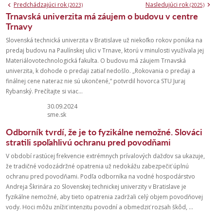
Predchádzajúci rok
Nasledujúci rok
(2023)
(2025)
Trnavská univerzita má záujem o budovu v centre
Trnavy
Slovenská technická univerzita v Bratislave už niekoľko rokov ponúka na
predaj budovu na Paulínskej ulici v Trnave, ktorú v minulosti využívala jej
Materiálovotechnologická fakulta. O budovu má záujem Trnavská
univerzita, k dohode o predaji zatiaľ nedošlo. „Rokovania o predaji a
finálnej cene nateraz nie sú ukončené,“ potvrdil hovorca STU Juraj
Rybanský. Prečítajte si viac...
30.09.2024
sme.sk
Odborník tvrdí, že je to fyzikálne nemožné. Slováci
stratili spoľahlivú ochranu pred povodňami
V období rastúcej frekvencie extrémnych prívalových dažďov sa ukazuje,
že tradičné vodozádržné opatrenia už nedokážu zabezpečiť úplnú
ochranu pred povodňami. Podľa odborníka na vodné hospodárstvo
Andreja Škrinára zo Slovenskej technickej univerzity v Bratislave je
fyzikálne nemožné, aby tieto opatrenia zadržali celý objem povodňovej
vody. Hoci môžu znížiť intenzitu povodní a obmedziť rozsah škôd, ...