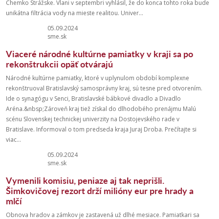
Chemko Strážske. Vlani v septembri vyhlásil, že do konca tohto roka bude
unikátna filtrácia vody na mieste realitou. Univer...
05.09.2024
sme.sk
Viaceré národné kultúrne pamiatky v kraji sa po
rekonštrukcii opäť otvárajú
Národné kultúrne pamiatky, ktoré v uplynulom období komplexne
rekonštruoval Bratislavský samosprávny kraj, sú tesne pred otvorením.
Ide o synagógu v Senci, Bratislavské bábkové divadlo a Divadlo
Aréna.&nbsp;Zároveň kraj tiež získal do dlhodobého prenájmu Malú
scénu Slovenskej technickej univerzity na Dostojevského rade v
Bratislave. Informoval o tom predseda kraja Juraj Droba. Prečítajte si
viac...
05.09.2024
sme.sk
Vymenili komisiu, peniaze aj tak neprišli.
Šimkovičovej rezort drží milióny eur pre hrady a
mlčí
Obnova hradov a zámkov je zastavená už dlhé mesiace. Pamiatkari sa