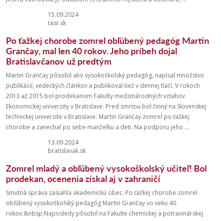
15.09.2024
tasr.sk
Po ťažkej chorobe zomrel obľúbený pedagóg Martin
Grančay, mal len 40 rokov. Jeho príbeh dojal
Bratislavčanov už predtým
Martin Grančay pôsobil ako vysokoškolský pedagóg, napísal množstvo
publikácií, vedeckých článkov a publikoval tiež v dennej tlači. V rokoch
2013 až 2015 bol prodekanom Fakulty medzinárodných vzťahov
Ekonomickej univerzity v Bratislave. Pred smrťou bol činný na Slovenskej
technickej univerzite v Bratislave. Martin Grančay zomrel po ťažkej
chorobe a zanechal po sebe manželku a deti. Na podporu jeho ...
13.09.2024
bratislavak.sk
Zomrel mladý a obľúbený vysokoškolský učiteľ! Bol
prodekan, ocenenia získal aj v zahraničí
Smutná správa zasiahla akademickú obec. Po ťažkej chorobe zomrel
obľúbený vysokoškolský pedagóg Martin Grančay vo veku 40
rokov.&nbsp;Naposledy pôsobil na Fakulte chemickej a potravinárskej