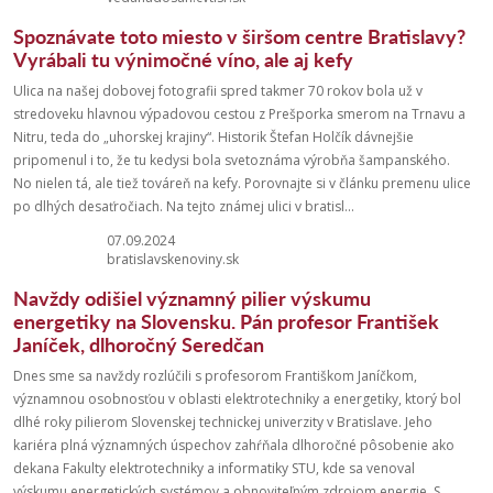
Spoznávate toto miesto v širšom centre Bratislavy?
Vyrábali tu výnimočné víno, ale aj kefy
Ulica na našej dobovej fotografii spred takmer 70 rokov bola už v
stredoveku hlavnou výpadovou cestou z Prešporka smerom na Trnavu a
Nitru, teda do „uhorskej krajiny“. Historik Štefan Holčík dávnejšie
pripomenul i to, že tu kedysi bola svetoznáma výrobňa šampanského.
No nielen tá, ale tiež továreň na kefy. Porovnajte si v článku premenu ulice
po dlhých desaťročiach. Na tejto známej ulici v bratisl...
07.09.2024
bratislavskenoviny.sk
Navždy odišiel významný pilier výskumu
energetiky na Slovensku. Pán profesor František
Janíček, dlhoročný Seredčan
Dnes sme sa navždy rozlúčili s profesorom Františkom Janíčkom,
významnou osobnosťou v oblasti elektrotechniky a energetiky, ktorý bol
dlhé roky pilierom Slovenskej technickej univerzity v Bratislave. Jeho
kariéra plná významných úspechov zahŕňala dlhoročné pôsobenie ako
dekana Fakulty elektrotechniky a informatiky STU, kde sa venoval
výskumu energetických systémov a obnoviteľným zdrojom energie. S...