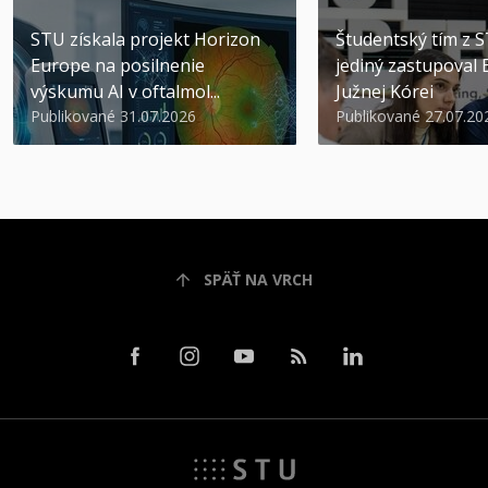
STU získala projekt Horizon
Študentský tím z 
Europe na posilnenie
jediný zastupoval 
výskumu AI v oftalmol...
Južnej Kórei
Publikované 31.07.2026
Publikované 27.07.20
SPÄŤ NA VRCH