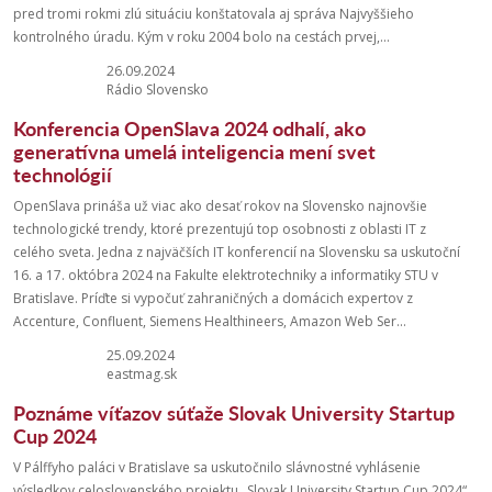
pred tromi rokmi zlú situáciu konštatovala aj správa Najvyššieho
kontrolného úradu. Kým v roku 2004 bolo na cestách prvej,...
26.09.2024
Rádio Slovensko
Konferencia OpenSlava 2024 odhalí, ako
generatívna umelá inteligencia mení svet
technológií
OpenSlava prináša už viac ako desať rokov na Slovensko najnovšie
technologické trendy, ktoré prezentujú top osobnosti z oblasti IT z
celého sveta. Jedna z najväčších IT konferencií na Slovensku sa uskutoční
16. a 17. októbra 2024 na Fakulte elektrotechniky a informatiky STU v
Bratislave. Príďte si vypočuť zahraničných a domácich expertov z
Accenture, Confluent, Siemens Healthineers, Amazon Web Ser...
25.09.2024
eastmag.sk
Poznáme víťazov súťaže Slovak University Startup
Cup 2024
V Pálffyho paláci v Bratislave sa uskutočnilo slávnostné vyhlásenie
výsledkov celoslovenského projektu „Slovak University Startup Cup 2024“.