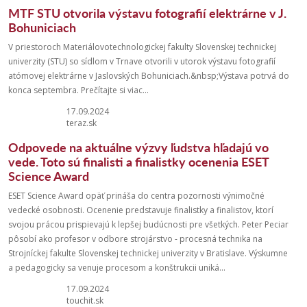
MTF STU otvorila výstavu fotografií elektrárne v J.
Bohuniciach
V priestoroch Materiálovotechnologickej fakulty Slovenskej technickej
univerzity (STU) so sídlom v Trnave otvorili v utorok výstavu fotografií
atómovej elektrárne v Jaslovských Bohuniciach.&nbsp;Výstava potrvá do
konca septembra. Prečítajte si viac...
17.09.2024
teraz.sk
Odpovede na aktuálne výzvy ľudstva hľadajú vo
vede. Toto sú finalisti a finalistky ocenenia ESET
Science Award
ESET Science Award opäť prináša do centra pozornosti výnimočné
vedecké osobnosti. Ocenenie predstavuje finalistky a finalistov, ktorí
svojou prácou prispievajú k lepšej budúcnosti pre všetkých. Peter Peciar
pôsobí ako profesor v odbore strojárstvo - procesná technika na
Strojníckej fakulte Slovenskej technickej univerzity v Bratislave. Výskumne
a pedagogicky sa venuje procesom a konštrukcii uniká...
17.09.2024
touchit.sk