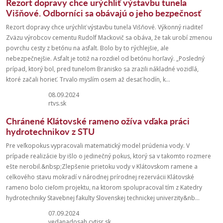
Rezort dopravy chce urýchliť výstavbu tunela
Višňové. Odborníci sa obávajú o jeho bezpečnosť
Rezort dopravy chce urýchliť výstavbu tunela Višňové. Výkonný riaditeľ
Zväzu výrobcov cementu Rudolf Mackovič sa obáva, že tak urobí zmenou
povrchu cesty z betónu na asfalt. Bolo by to rýchlejšie, ale
nebezpečnejšie. Asfalt je totiž na rozdiel od betónu horľavý. „Posledný
prípad, ktorý bol, pred tunelom Branisko sa zrazili nákladné vozidlá,
ktoré začali horieť. Trvalo myslím osem až desať hodín, k...
08.09.2024
rtvs.sk
Chránené Klátovské rameno ožíva vďaka práci
hydrotechnikov z STU
Pre veľkopokus vypracovali matematický model prúdenia vody. V
prípade realizácie by išlo o jedinečný pokus, ktorý sa v takomto rozmere
ešte nerobil.&nbsp;Zlepšenie prietoku vody v Klátovskom ramene a
celkového stavu mokradí v národnej prírodnej rezervácii Klátovské
rameno bolo cieľom projektu, na ktorom spolupracoval tím z Katedry
hydrotechniky Stavebnej fakulty Slovenskej technickej univerzity&nb...
07.09.2024
vedanadosah.cvtisr.sk