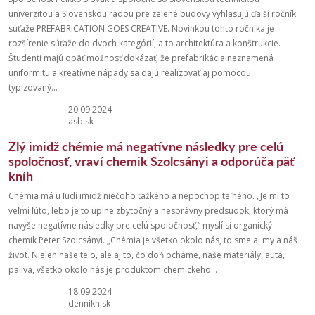
univerzitou a Slovenskou radou pre zelené budovy vyhlasujú ďalší ročník
súťaže PREFABRICATION GOES CREATIVE. Novinkou tohto ročníka je
rozšírenie súťaže do dvoch kategórií, a to architektúra a konštrukcie.
Študenti majú opäť možnosť dokázať, že prefabrikácia neznamená
uniformitu a kreatívne nápady sa dajú realizovať aj pomocou
typizovaný...
20.09.2024
asb.sk
Zlý imidž chémie má negatívne následky pre celú
spoločnosť, vraví chemik Szolcsányi a odporúča päť
kníh
Chémia má u ľudí imidž niečoho ťažkého a nepochopiteľného. „Je mi to
veľmi ľúto, lebo je to úplne zbytočný a nesprávny predsudok, ktorý má
navyše negatívne následky pre celú spoločnosť,“ myslí si organický
chemik Peter Szolcsányi. „Chémia je všetko okolo nás, to sme aj my a náš
život. Nielen naše telo, ale aj to, čo doň pcháme, naše materiály, autá,
palivá, všetko okolo nás je produktom chemického...
18.09.2024
dennikn.sk