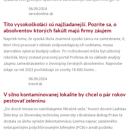
06.09.2024
seredonline.sk
Títo vysokoškoláci sú najžiadanejší. Pozrite sa, o
absolventov ktorých fakúlt majú firmy záujem
Napriek tomu, že vysoká škola znamená vysokú šancu na zamestnanie, tí,
ktorí chcú pracovať v oblasti zodpovedajúcej ich vzdelaniu, musia
starostlivo vyberať študijný odbor. Pri rozhodovaní môže byť užitočný
rebríček, ktorý zostavil pracovný portál Profesia.sk na základe analýzy
záujmu zamestnávateľov o životopisy čerstvých absolventov. Najnovšie
údaje za rok 2023 pochádzajú zo vzorky 18 600 životo...
06.09.2024
trend.sk
V silno kontaminovanej lokalite by chcel o pár rokov
pestovať zeleninu
„Do dvoch mesiacov nainštalujeme filtračné veže,“ hovorí docent Ladislav
Štibrányi zo Slovenskej technickej univerzity v Bratislave.&nbsp;Práve tá
dostala za úlohu vyriešiť dekontamináciu územia najviac zaťaženého
nebezpečnými polychlórovanými bifenylmi (PCB) v areáli podniku