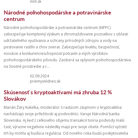
mnt.sk
Národné poľnohospodárske a potravinárske
centrum
Národné poľnohospodárske a potravinárske centrum (NPPC)
zabezpečuje komplexný výskum a zhromažďovanie poznatkov z oblasti
udržateľného využívania a ochrany prírodných zdrojov a vody na
pestovanie rastlín a chov zvierat. Zabezpečuje kvalitu, bezpečnosť,
inovácie a konkurencieschopnosť potravín a iných výrobkov
poľnohospodárskeho pôvodu. Zaoberá sa vplyvom poľnohospodárstva
na životné prostredie a r...
02.09.2024
priemyseldnes.sk
Skúsenosť s kryptoaktívami má zhruba 12 %
Slovákov
Marián Žáry Kukelka, moderátor S rastúcim záujmom o kryptoaktíva
nachádzajú svoje príležitosti aj podvodníci. Varuje Národná banka
Slovenska. Aj keď z celkového objemu transakcií tvoria podvody malú
časť, výrazne negatívne následky majú pre svoje obete. Pomôcť vyčistiť
trh by mohla aj budúca regulácia. Od nového roka budú poskytovatelia