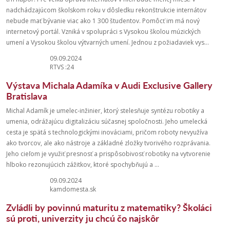
nadchádzajúcom školskom roku v dôsledku rekonštrukcie internátov
nebude mať bývanie viac ako 1 300 študentov. Pomôcť im má nový
internetový portál. Vzniká v spolupráci s Vysokou školou múzických
umení a Vysokou školou výtvarných umení. Jednou z požiadaviek vys...
09.09.2024
RTVS :24
Výstava Michala Adamíka v Audi Exclusive Gallery
Bratislava
Michal Adamík je umelec-inžinier, ktorý stelesňuje syntézu robotiky a
umenia, odrážajúcu digitalizáciu súčasnej spoločnosti. Jeho umelecká
cesta je spätá s technologickými inováciami, pričom roboty nevyužíva
ako tvorcov, ale ako nástroje a základné zložky tvorivého rozprávania.
Jeho cieľom je využiť presnosť a prispôsobivosť robotiky na vytvorenie
hlboko rezonujúcich zážitkov, ktoré spochybňujú a ...
09.09.2024
kamdomesta.sk
Zvládli by povinnú maturitu z matematiky? Školáci
sú proti, univerzity ju chcú čo najskôr