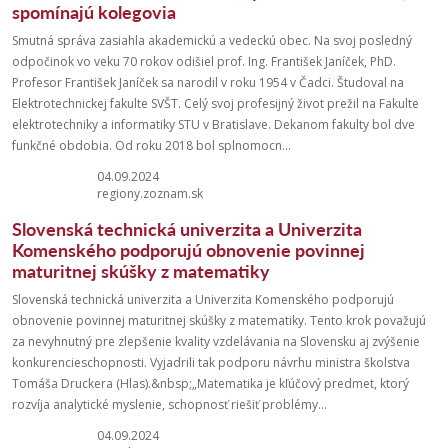
spomínajú kolegovia
Smutná správa zasiahla akademickú a vedeckú obec. Na svoj posledný
odpočinok vo veku 70 rokov odišiel prof. Ing. František Janíček, PhD.
Profesor František Janíček sa narodil v roku 1954 v Čadci. Študoval na
Elektrotechnickej fakulte SVŠT. Celý svoj profesijný život prežil na Fakulte
elektrotechniky a informatiky STU v Bratislave. Dekanom fakulty bol dve
funkčné obdobia. Od roku 2018 bol splnomocn...
04.09.2024
regiony.zoznam.sk
Slovenská technická univerzita a Univerzita
Komenského podporujú obnovenie povinnej
maturitnej skúšky z matematiky
Slovenská technická univerzita a Univerzita Komenského podporujú
obnovenie povinnej maturitnej skúšky z matematiky. Tento krok považujú
za nevyhnutný pre zlepšenie kvality vzdelávania na Slovensku aj zvýšenie
konkurencieschopnosti. Vyjadrili tak podporu návrhu ministra školstva
Tomáša Druckera (Hlas).&nbsp;„Matematika je kľúčový predmet, ktorý
rozvíja analytické myslenie, schopnosť riešiť problémy...
04.09.2024