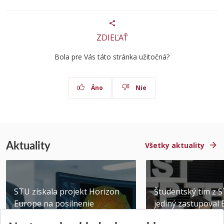
ZDIEĽAŤ
Bola pre Vás táto stránka užitočná?
Áno
Nie
Aktuality
Všetky aktuality
STU získala projekt Horizon
Študentský tím z 
Europe na posilnenie
jediný zastupoval 
výskumu AI v oftalmol...
Južnej Kórei