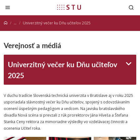
Prejsť na obsah
...
Univerzitný večer ku Dňu učiteľov 2025
Verejnosť a médiá
Univerzitný večer ku Dňu učiteľov
2025
V duchu tradície Slovenská technická univerzita v Bratislave aj v roku 2025
usporiadala slávnostný večer ku Dňu učiteľov, spojený s odovzdávaním
ocenení úspešným pedagógom a vedcom. Na javisku bratislavského
divadla Nová scéna si prevzali z rúk prorektorov Jána Híveša a Štefana
Stanka Ceny rektora za mimoriadne výsledky vo vzdelávacej činnosti a
ocenenia Učiteľ roka.