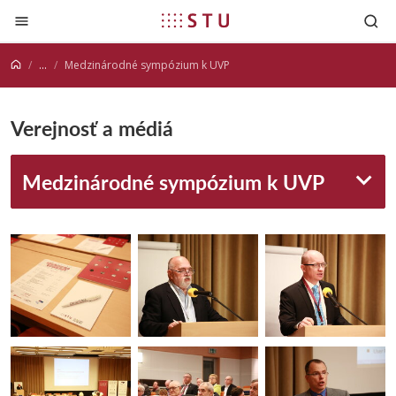
Prejsť na obsah
...
Medzinárodné sympózium k UVP
Verejnosť a médiá
Medzinárodné sympózium k UVP