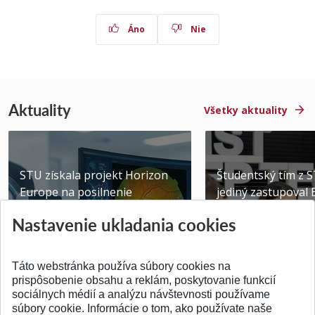
Áno
Nie
Aktuality
Všetky aktuality
STU získala projekt Horizon
Študentský tím z 
Europe na posilnenie
jediný zastupoval 
výskumu AI v oftalmol...
Južnej Kórei
Nastavenie ukladania cookies
Publikované 31.07.2026
Publikované 27.07.20
Táto webstránka používa súbory cookies na
prispôsobenie obsahu a reklám, poskytovanie funkcií
sociálnych médií a analýzu návštevnosti používame
súbory cookie. Informácie o tom, ako používate naše