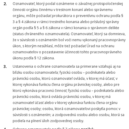
Oznamovateľ, ktorý podal oznámenie o závažnej protispoločenskej
činnosti orgánu činnému v trestnom konaní alebo správnemu
orgánu, môže požiadať prokurátora o preventívnu ochranu podľa §
3 a § 4 zákona v rámci trestného konania alebo príslušný správny
orgán podľa § 5 a § 6 zákona v rámci konania o správnom delikte
(status chráneného oznamovateľa). Oznamovateľ, ktorý sa domnieva,
že v súvislosti s oznámením bol voči nemu vykonaný pracovnoprávny
úkon, s ktorým nesúhlasí, môže tiež požiadať Úrad na ochranu
oznamovateľov o pozastavenie účinnosti tohto pracovnoprávneho
úkonu podľa § 12 zákona.
Ustanovenia o ochrane oznamovateľa sa primerane vzťahujú aj na
blízku osobu oznamovateľa; fyzickú osobu – podnikateľa alebo
právnickú osobu, ktorú oznamovateľ ovláda, v ktorej má účasť, v
ktorej vykonáva funkciu člena orgánu právnickej osoby, alebo pre
ktorú vykonáva pracovnú činnosť; fyzickú osobu – podnikateľa alebo
právnickú osobu, ktorá ovláda právnickú osobu, v ktorej má
oznamovateľ účasť alebo v ktorej vykonáva funkciu člena orgánu
právnickej osoby; osobu, ktorá oznamovateľovi poskytla pomoc v
súvislosti s oznámením; a zodpovednú osobu alebo osobu, ktorá sa
podieľa na plnení úloh zodpovednej osoby.