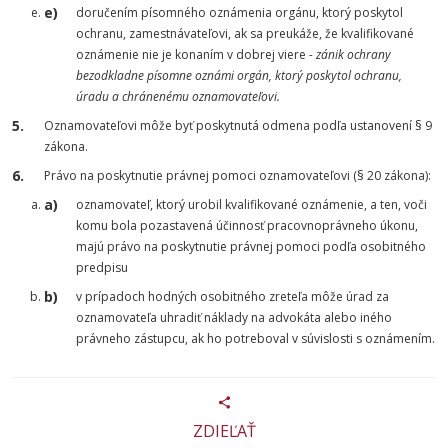
doručením písomného oznámenia orgánu, ktorý poskytol
ochranu, zamestnávateľovi, ak sa preukáže, že kvalifikované
oznámenie nie je konaním v dobrej viere
- zánik ochrany
bezodkladne písomne oznámi orgán, ktorý poskytol ochranu,
úradu a chránenému oznamovateľovi.
Oznamovateľovi môže byť poskytnutá odmena podľa ustanovení § 9
zákona.
Právo na poskytnutie právnej pomoci oznamovateľovi (§ 20 zákona):
oznamovateľ, ktorý urobil kvalifikované oznámenie, a ten, voči
komu bola pozastavená účinnosť pracovnoprávneho úkonu,
majú právo na poskytnutie právnej pomoci podľa osobitného
predpisu
v prípadoch hodných osobitného zreteľa môže úrad za
oznamovateľa uhradiť náklady na advokáta alebo iného
právneho zástupcu, ak ho potreboval v súvislosti s oznámením.
ZDIEĽAŤ