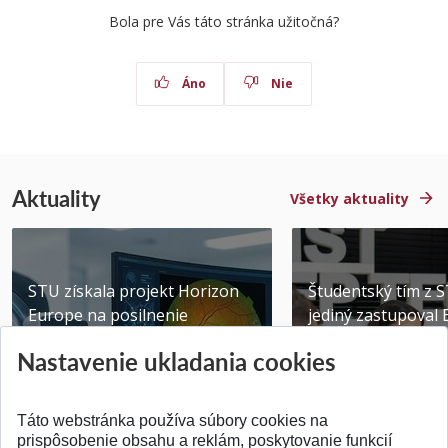
Bola pre Vás táto stránka užitočná?
Áno
Nie
Aktuality
Všetky aktuality
STU získala projekt Horizon
Študentský tím z 
Europe na posilnenie
jediný zastupoval 
výskumu AI v oftalmol...
Južnej Kórei
Nastavenie ukladania cookies
Publikované 31.07.2026
Publikované 27.07.20
Táto webstránka používa súbory cookies na
prispôsobenie obsahu a reklám, poskytovanie funkcií