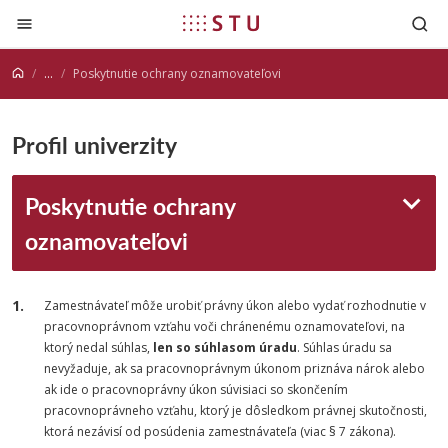
Prejsť na obsah
...
Poskytnutie ochrany oznamovateľovi
Profil univerzity
Poskytnutie ochrany
oznamovateľovi
Zamestnávateľ môže urobiť právny úkon alebo vydať rozhodnutie v
pracovnoprávnom vzťahu voči chránenému oznamovateľovi, na
ktorý nedal súhlas,
len so súhlasom úradu
. Súhlas úradu sa
nevyžaduje, ak sa pracovnoprávnym úkonom priznáva nárok alebo
ak ide o pracovnoprávny úkon súvisiaci so skončením
pracovnoprávneho vzťahu, ktorý je dôsledkom právnej skutočnosti,
ktorá nezávisí od posúdenia zamestnávateľa (viac § 7 zákona).