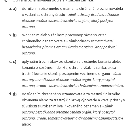
Ochrana oznamovateľa podľa § 7 zákona
zaniká
:
doručením písomného oznámenia chráneného oznamovateľa
o vzdaní sa ochrany úradu –
zánik ochrany
úrad bezodkladne
písomne oznámi zamestnávateľovi a orgánu, ktorý poskytol
ochranu
,
skončením alebo zánikom pracovnoprávneho vzťahu
chráneného oznamovateľa -
zánik ochrany
zamestnávateľ
bezodkladne písomne oznámi úradu a orgánu, ktorý poskytol
ochranu,
uplynutím troch rokov od skončenia trestného konania alebo
konania o správnom delikte; ochrana však nezaniká, ak sa
trestné konanie skončí postúpením veci inému orgánu -
zánik
ochrany
bezodkladne písomne oznámi orgán, ktorý poskytol
ochranu, úradu, zamestnávateľovi a chránenému oznamovateľovi
.
odsúdením chráneného oznamovateľa za trestný čin krivého
obvinenia alebo za trestný čin krivej výpovede a krivej prísahy v
súvislosti s urobením kvalifikovaného oznámenia -
zánik
ochrany
bezodkladne písomne oznámi orgán, ktorý poskytol
ochranu, úradu, zamestnávateľovi a chránenému oznamovateľovi
alebo