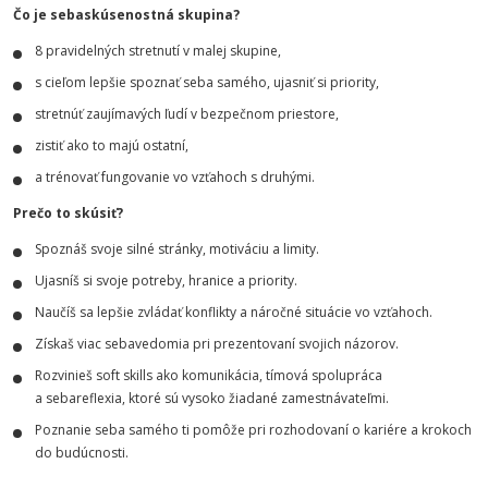
Čo je sebaskúsenostná skupina?
8 pravidelných stretnutí v malej skupine,
s cieľom lepšie spoznať seba samého, ujasniť si priority,
stretnúť zaujímavých ľudí v bezpečnom priestore,
zistiť ako to majú ostatní,
a trénovať fungovanie vo vzťahoch s druhými.
Prečo to skúsiť?
Spoznáš svoje silné stránky, motiváciu a limity.
Ujasníš si svoje potreby, hranice a priority.
Naučíš sa lepšie zvládať konflikty a náročné situácie vo vzťahoch.
Získaš viac sebavedomia pri prezentovaní svojich názorov.
Rozvinieš soft skills ako komunikácia, tímová spolupráca
a sebareflexia, ktoré sú vysoko žiadané zamestnávateľmi.
Poznanie seba samého ti pomôže pri rozhodovaní o kariére a krokoch
do budúcnosti.