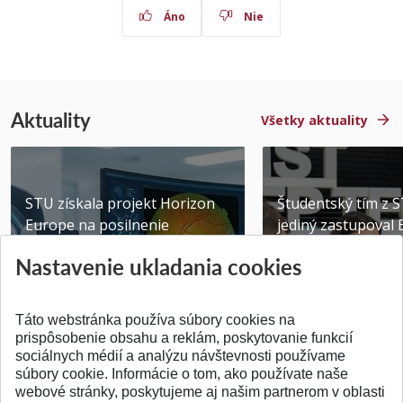
Áno
Nie
Aktuality
Všetky aktuality
STU získala projekt Horizon
Študentský tím z 
Europe na posilnenie
jediný zastupoval 
výskumu AI v oftalmol...
Južnej Kórei
Nastavenie ukladania cookies
Publikované 31.07.2026
Publikované 27.07.20
Táto webstránka používa súbory cookies na
prispôsobenie obsahu a reklám, poskytovanie funkcií
sociálnych médií a analýzu návštevnosti používame
súbory cookie. Informácie o tom, ako používate naše
webové stránky, poskytujeme aj našim partnerom v oblasti
SPÄŤ NA VRCH