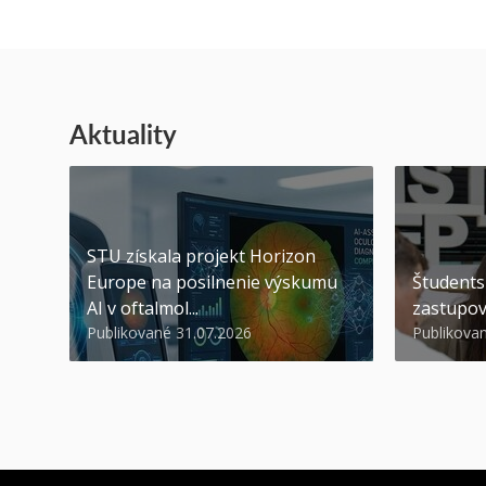
Aktuality
STU získala projekt Horizon
Europe na posilnenie výskumu
Študents
AI v oftalmol...
zastupov
Publikované 31.07.2026
Publikova