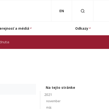
EN
erejnosť a médiá
Odkazy
dnutia
Na tejto stránke
2021
november
máj