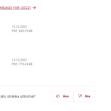
edujúci rok
(2022)
12.12.2021
PDF, 830.79 kB
12.12.2021
PDF, 770.24 kB
táto stránka užitočná?
Áno
Nie