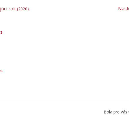
júci rok
Nasl
(2020)
is
is
Bola pre Vás 