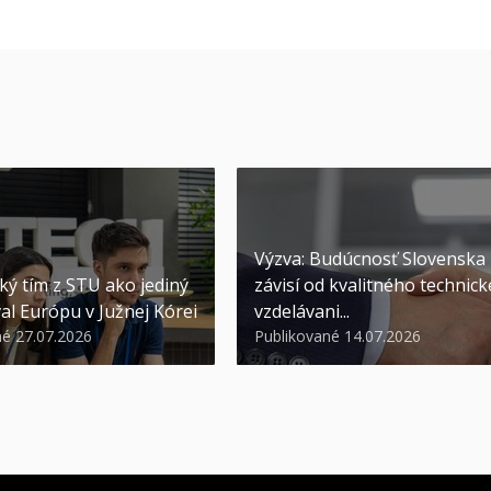
Výzva: Budúcnosť Slovenska
ký tím z STU ako jediný
závisí od kvalitného technic
al Európu v Južnej Kórei
vzdelávani...
né 27.07.2026
Publikované 14.07.2026