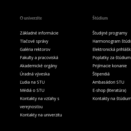
O univerzite
Štúdium
Základné informácie
Študijné programy
Tlačové správy
Harmonogram štúdi
Galéria rektorov
Elektronická prihláš
Fakulty a pracoviská
Poplatky za štúdium
Akademické orgány
Prijímacie konanie
Úradná výveska
Štipendiá
Ľudia na STU
Ambasádori STU
Médiá o STU
E-shop (literatúra)
Kontakty na vzťahy s
Kontakty na štúdiu
verejnosťou
Kontakty na univerzitu