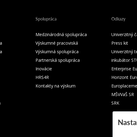
Spolupráca
Odkazy
Medzinárodná spolupráca
Univerzitný
a
Výskumné pracoviská
Press kit
ka
Výskumná spolupráca
Univerzitný 
Partnerská spolupráca
inkubátor S
Inovácie
Enterprise E
HRS4R
Horizont Eu
Kontakty na výskum
Europlaceme
MŠVVaŠ SR
m
SRK
Nasta