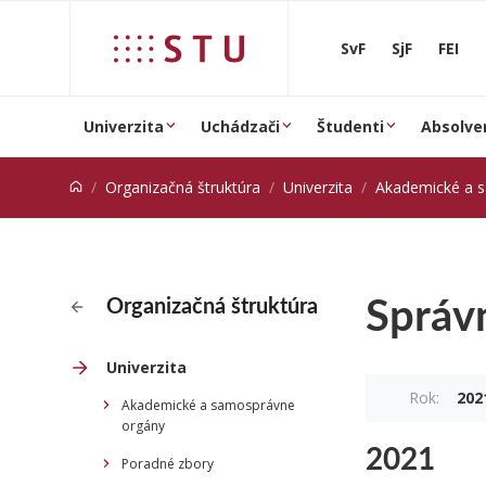
Prejsť na obsah
SvF
SjF
FEI
Univerzita
Uchádzači
Študenti
Absolve
Organizačná štruktúra
Univerzita
Akademické a 
Správ
Organizačná štruktúra
Univerzita
Rok:
202
Akademické a samosprávne
orgány
2021
Poradné zbory