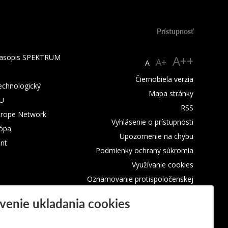
Prístupnosť
 časopis SPEKTRUM
A++
A+
A
Čiernobiela verzia
technologický
Mapa stránky
TU
RSS
urope Network
Vyhlásenie o prístupnosti
rópa
Upozornenie na chybu
nt
Podmienky ochrany súkromia
Využívanie cookies
Oznamovanie protispoločenskej
činnosti
venie ukladania cookies