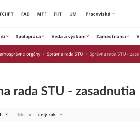
FCHPT
FAD
MTF
FIIT
UM
Pracoviská
nti
Spolupráca
Veda a výskum
Zamestnanci
V
samosprávne orgány
Správna rada STU
Správna rada STU - zasa
na rada STU - zasadnutia
1
Mesiac:
celý rok