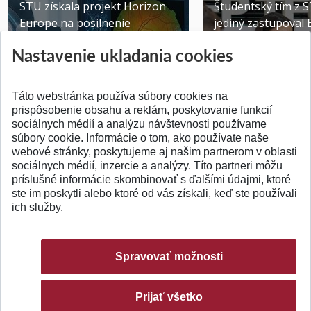
STU získala projekt Horizon
Študentský tím z 
Europe na posilnenie
jediný zastupoval 
výskumu AI v oftalmol...
Južnej Kórei
Nastavenie ukladania cookies
Publikované 31.07.2026
Publikované 27.07.20
Táto webstránka používa súbory cookies na
prispôsobenie obsahu a reklám, poskytovanie funkcií
sociálnych médií a analýzu návštevnosti používame
súbory cookie. Informácie o tom, ako používate naše
webové stránky, poskytujeme aj našim partnerom v oblasti
SPÄŤ NA VRCH
sociálnych médií, inzercie a analýzy. Títo partneri môžu
príslušné informácie skombinovať s ďalšími údajmi, ktoré
ste im poskytli alebo ktoré od vás získali, keď ste používali
ich služby.
Spravovať možnosti
Prijať všetko