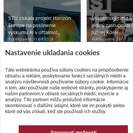
STU získala projekt Horizon
Študentský tím z 
Europe na posilnenie
jediný zastupoval 
výskumu AI v oftalmol...
Južnej Kórei
Publikované 31.07.2026
Publikované 27.07.20
Nastavenie ukladania cookies
Táto webstránka používa súbory cookies na prispôsobenie
obsahu a reklám, poskytovanie funkcií sociálnych médií a
analýzu návštevnosti používame súbory cookie. Informácie
SPÄŤ NA VRCH
o tom, ako používate naše webové stránky, poskytujeme aj
našim partnerom v oblasti sociálnych médií, inzercie a
analýzy. Títo partneri môžu príslušné informácie
skombinovať s ďalšími údajmi, ktoré ste im poskytli alebo
ktoré od vás získali, keď ste používali ich služby.
Spravovať možnosti