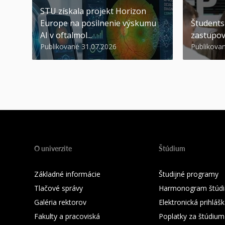
STU získala projekt Horizon
Europe na posilnenie výskumu
Študents
AI v oftalmol...
zastupov
Publikované 31.07.2026
Publikova
O univerzite
Štúdium
Základné informácie
Študijné programy
Tlačové správy
Harmonogram štúdi
Galéria rektorov
Elektronická prihláš
Fakulty a pracoviská
Poplatky za štúdium