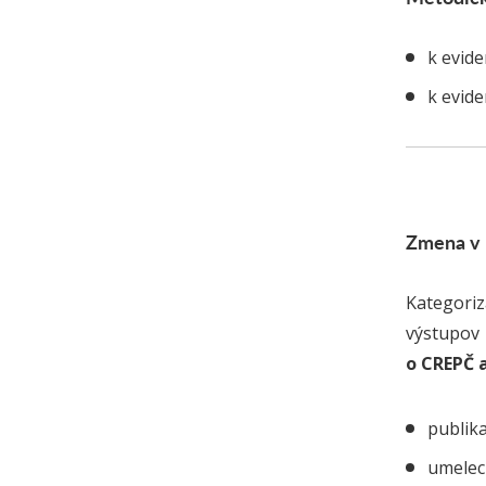
k evide
k evide
Zmena v 
Kategoriz
výstupov
o CREPČ a
publik
umelec