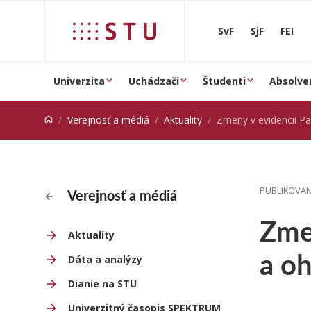
Prejsť na obsah
SvF
SjF
FEI
Univerzita
Uchádzači
Študenti
Absolve
Verejnosť a médiá
Aktuality
Zmeny v evidencii PaUČ
PUBLIKOVANÉ
Verejnosť a médiá
Zmen
Aktuality
a o
Dáta a analýzy
Dianie na STU
Univerzitný časopis SPEKTRUM