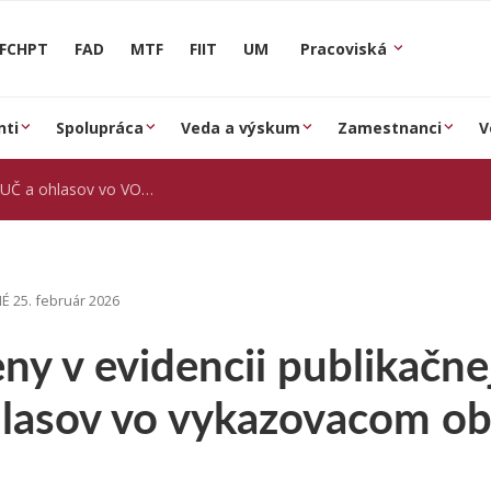
FCHPT
FAD
MTF
FIIT
UM
Pracoviská
nti
Spolupráca
Veda a výskum
Zamestnanci
V
 a ohlasov vo VO 2026
 25. február 2026
y v evidencii publikačne
hlasov vo vykazovacom o