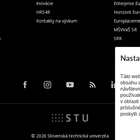
Inovácie
Enterprise E
HRS4R
Horizont Eu
Kontakty na výskum
Europlaceme
MŠVVaŠ SR
m
SRK
Nasta
Táto web
obsahu a
návštevn
používat
v oblasti
príslušn
poskytli 
© 2026 Slovenská technická univerzita