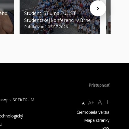
STU ocen
kého
Študenti STU na EULiST
najúspeš
Študentskej konferencii v Brne
športov
Publikované 03.07.2026
Publikova
Prístupnosť
 časopis SPEKTRUM
A++
A+
A
Čiernobiela verzia
technologický
Mapa stránky
TU
RSS