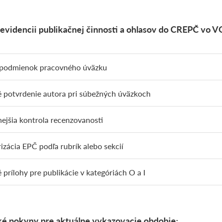
evidencii publikačnej činnosti a ohlasov do CREPČ vo V
podmienok pracovného úväzku
 potvrdenie autora pri súbežných úväzkoch
ejšia kontrola recenzovanosti
izácia EPČ podľa rubrík alebo sekcií
 prílohy pre publikácie v kategóriách O a I
é pokyny pre aktuálne vykazovacie obdobie: