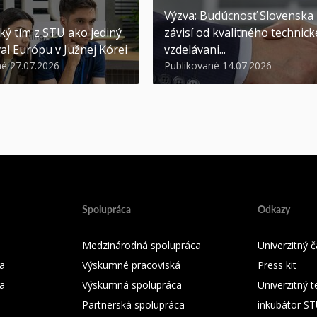
Výzva: Budúcnosť Slovenska
ký tím z STU ako jediný
závisí od kvalitného technic
al Európu v Južnej Kórei
vzdelávani...
né 27.07.2026
Publikované 14.07.2026
Spolupráca
Odkazy
Medzinárodná spolupráca
Univerzitný
a
Výskumné pracoviská
Press kit
ka
Výskumná spolupráca
Univerzitný 
Partnerská spolupráca
inkubátor S