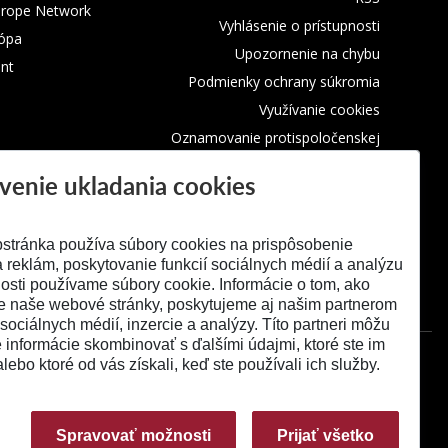
urope Network
Vyhlásenie o prístupnosti
rópa
Upozornenie na chybu
nt
Podmienky ochrany súkromia
Využívanie cookies
Oznamovanie protispoločenskej
činnosti
venie ukladania cookies
stránka používa súbory cookies na prispôsobenie
 reklám, poskytovanie funkcií sociálnych médií a analýzu
osti používame súbory cookie. Informácie o tom, ako
e naše webové stránky, poskytujeme aj našim partnerom
 sociálnych médií, inzercie a analýzy. Títo partneri môžu
é informácie skombinovať s ďalšími údajmi, ktoré ste im
alebo ktoré od vás získali, keď ste používali ich služby.
Spravovať možnosti
Prijať všetko